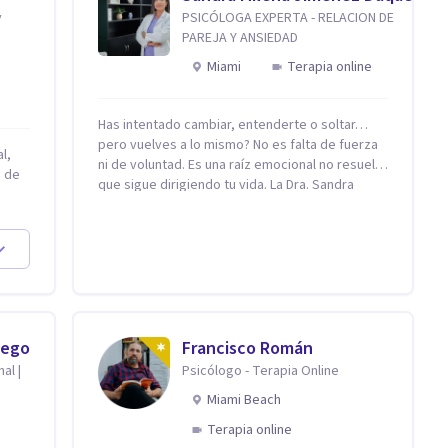
y
PSICÓLOGA EXPERTA - RELACION DE
PAREJA Y ANSIEDAD
Miami
Terapia online
Has intentado cambiar, entenderte o soltar…
pero vuelves a lo mismo? No es falta de fuerza
l,
ni de voluntad. Es una raíz emocional no resuelta
n de
que sigue dirigiendo tu vida. La Dra. Sandra
Milena Jiménez Duque es psicóloga clínica con
más de 10 años de experiencia, reconocida
omo
como una de las profesionales más destacadas
en el abordaje profundo de la ansiedad, la baja
autoestima, la dependencia emocional y los
conflictos de pareja. Ha trabajado con pacientes
 es
en diferentes países, acompañando procesos
ia
complejos. Su enfoque terapéutico se
iego
Francisco Román
diferencia por una premisa clara: no trabaja el
al |
Psicólogo - Terapia Online
síntoma, trabaja la raíz que lo origina. Su
Miami Beach
metodología interviene en tres niveles:
regulación del sistema emocional,
Terapia online
reprocesamiento de heridas de la infancia y