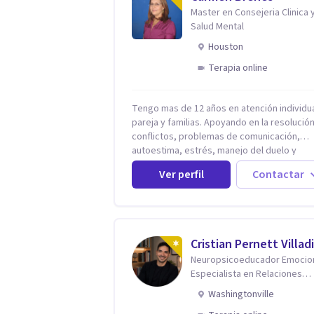
Master en Consejeria Clinica 
Salud Mental
Houston
Terapia online
Tengo mas de 12 años en atención individua
pareja y familias. Apoyando en la resolució
conflictos, problemas de comunicación,
autoestima, estrés, manejo del duelo y
personas con ansiedad y depresión, así c
Ver perfil
Contactar
problemas de conducta y comportamiento.
Desarrollo de personas maximizando su
potencial y elevando su desempeño.
Estableciendo metas a corto y largo plazo,
vital para la vida de cada uno tener su prop
Cristian Pernett Villad
vision.
Neuropsicoeducador Emocion
Especialista en Relaciones
Humanas | Coach Estratégico
Washingtonville