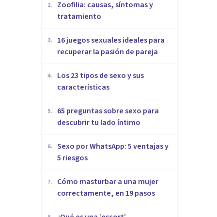
Zoofilia: causas, síntomas y
2
.
tratamiento
16 juegos sexuales ideales para
3
.
recuperar la pasión de pareja
Los 23 tipos de sexo y sus
4
.
características
65 preguntas sobre sexo para
5
.
descubrir tu lado íntimo
Sexo por WhatsApp: 5 ventajas y
6
.
5 riesgos
Cómo masturbar a una mujer
7
.
correctamente, en 19 pasos
¿Qué es una ‘escort’