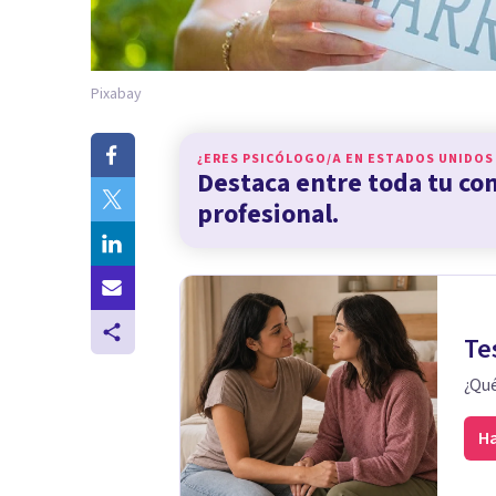
Pixabay
¿ERES PSICÓLOGO/A EN
ESTADOS UNIDOS
Destaca entre toda tu c
profesional.
Te
¿Qué
Ha