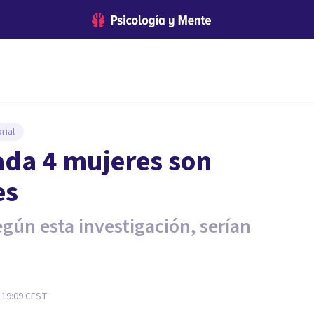
rial
cada 4 mujeres son
es
gún esta investigación, serían
- 19:09
CEST