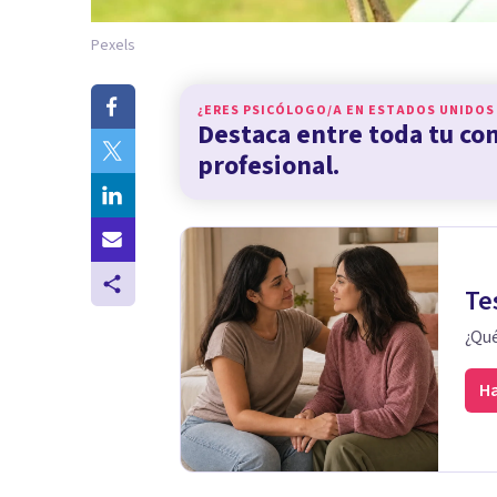
Pexels
¿ERES PSICÓLOGO/A EN
ESTADOS UNIDOS
Destaca entre toda tu c
profesional.
Te
¿Qué
Ha