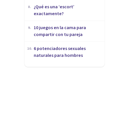
¿Qué es una ‘escort’
8
.
exactamente?
10 juegos en la cama para
9
.
compartir con tu pareja
​6 potenciadores sexuales
10
.
naturales para hombres