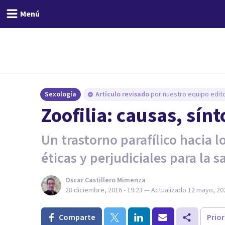
Menú
Sexología
Artículo revisado
por nuestro equipo edito
Zoofilia: causas, sín
Un trastorno parafílico hacia 
éticas y perjudiciales para la s
Oscar Castillero Mimenza
28 diciembre, 2016 - 19:23
— Actualizado
12 mayo, 202
Comparte
Prio