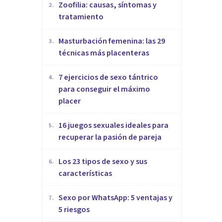
Zoofilia: causas, síntomas y
2
.
tratamiento
Masturbación femenina: las 29
3
.
técnicas más placenteras
7 ejercicios de sexo tántrico
4
.
para conseguir el máximo
placer
16 juegos sexuales ideales para
5
.
recuperar la pasión de pareja
Los 23 tipos de sexo y sus
6
.
características
Sexo por WhatsApp: 5 ventajas y
7
.
5 riesgos