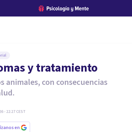
rial
tomas y tratamiento
los animales, con consecuencias
alud.
6 - 22:27
CEST
rízanos en