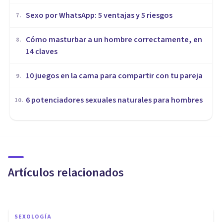
Sexo por WhatsApp: 5 ventajas y 5 riesgos
7
.
Cómo masturbar a un hombre correctamente, en
8
.
14 claves
10 juegos en la cama para compartir con tu pareja
9
.
​6 potenciadores sexuales naturales para hombres
10
.
SEXOLOGÍA
¿Cómo ser sexólogo?
Indicaciones, formación y
consejos
Artículos relacionados
Psicología Y Mente
SEXOLOGÍA