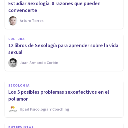
​Estudiar Sexología: 8 razones que pueden
convencerte
Arturo Torres
SEXOLOGÍA
CULTURA
Los 4 tipos de Sexólogos (y sus
12 libros de Sexología para aprender sobre la vida
funciones principales)
sexual
Juan Armando Corbin
Nahum Montagud Rubio
SEXOLOGÍA
Los 5 posibles problemas sexoafectivos en el
poliamor
Upad Psicología Y Coaching
ENTREVISTAS