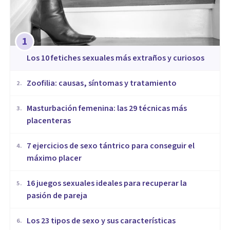
1
​Los 10 fetiches sexuales más extraños y curiosos
Zoofilia: causas, síntomas y tratamiento
2
.
Masturbación femenina: las 29 técnicas más
3
.
placenteras
7 ejercicios de sexo tántrico para conseguir el
4
.
máximo placer
16 juegos sexuales ideales para recuperar la
5
.
pasión de pareja
Los 23 tipos de sexo y sus características
6
.