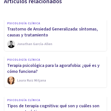
Artículos relacionados
Diego Sebastián Rojo
PSICOLOGÍA CLÍNICA
Trastorno de Ansiedad Generalizada: síntomas,
causas y tratamiento
Jonathan García-Allen
PSICOLOGÍA CLÍNICA
PSICOLOGÍA CLÍNICA
​La Terapia Primal de Arthur
Terapia psicológica para la agorafobia: ¿qué es y
Janov
cómo funciona?
Laura Ruiz Mitjana
Oscar Castillero Mimenza
PSICOLOGÍA CLÍNICA
Tipos de terapia cognitiva: qué son y cuáles son