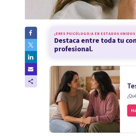
¿ERES PSICÓLOGO/A EN
ESTADOS UNIDOS
Destaca entre toda tu c
profesional.
Te
¿Qué
Ha