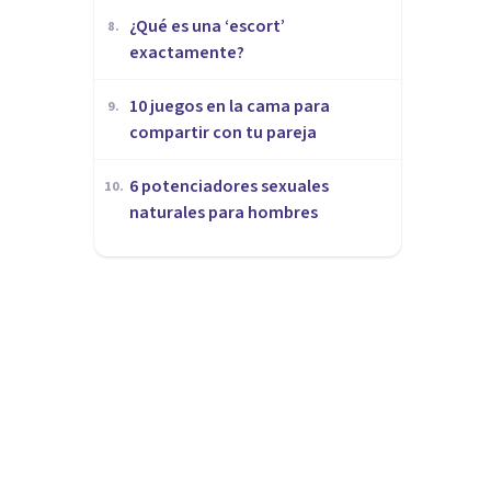
¿Qué es una ‘escort’
8
.
exactamente?
10 juegos en la cama para
9
.
compartir con tu pareja
​6 potenciadores sexuales
10
.
naturales para hombres