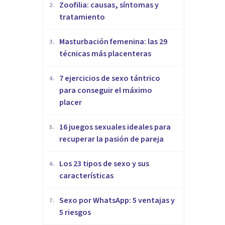
Zoofilia: causas, síntomas y
2
.
tratamiento
Masturbación femenina: las 29
3
.
técnicas más placenteras
7 ejercicios de sexo tántrico
4
.
para conseguir el máximo
placer
16 juegos sexuales ideales para
5
.
recuperar la pasión de pareja
Los 23 tipos de sexo y sus
6
.
características
Sexo por WhatsApp: 5 ventajas y
7
.
5 riesgos