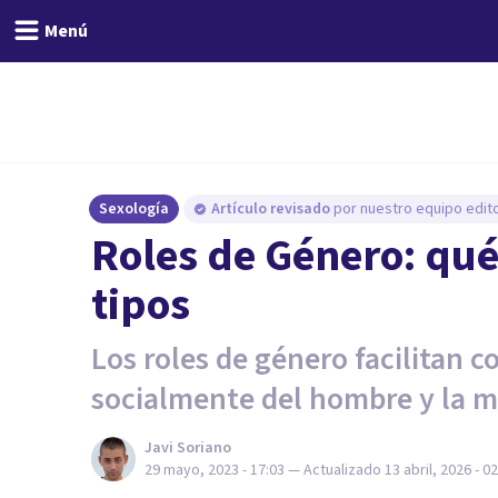
Menú
Sexología
Artículo revisado
por nuestro equipo edito
Roles de Género: qué
tipos
Los roles de género facilitan 
socialmente del hombre y la m
Javi Soriano
29 mayo, 2023 - 17:03
— Actualizado
13 abril, 2026 - 0