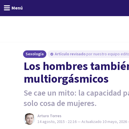
Menú
Sexología
Artículo revisado
por nuestro equipo edito
​Los hombres tambié
multiorgásmicos
Se cae un mito: la capacidad p
solo cosa de mujeres.
Arturo Torres
14 agosto, 2015 - 22:16
— Actualizado
10 mayo, 2026 -