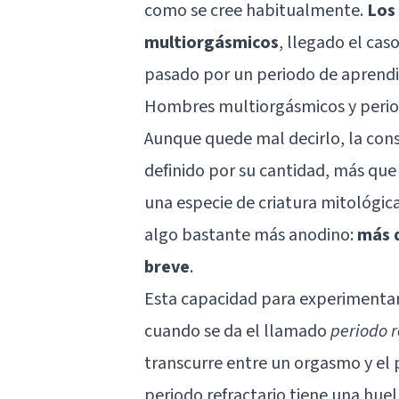
como se cree habitualmente.
Los
multiorgásmicos
, llegado el ca
pasado por un periodo de aprendi
Hombres multiorgásmicos y period
Aunque quede mal decirlo, la con
definido por su cantidad, más que 
una especie de criatura mitológica
algo bastante más anodino:
más 
breve
.
Esta capacidad para experimentar
cuando se da el llamado
periodo r
transcurre entre un orgasmo y el 
periodo refractario tiene una huel