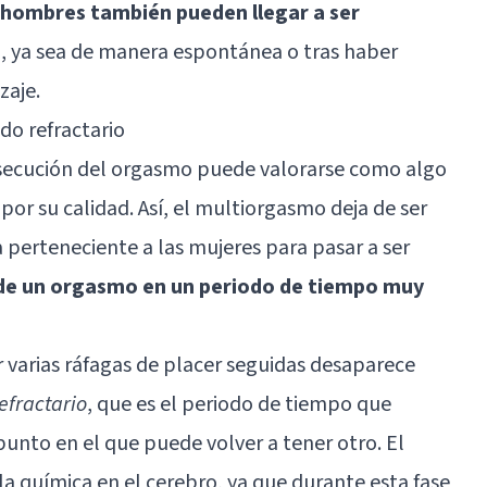
 hombres también pueden llegar a ser
so, ya sea de manera espontánea o tras haber
zaje.
o refractario
secución del orgasmo puede valorarse como algo
por su calidad. Así, el multiorgasmo deja de ser
 perteneciente a las mujeres para pasar a ser
de un orgasmo en un periodo de tiempo muy
 varias ráfagas de placer seguidas desaparece
efractario
, que es el periodo de tiempo que
punto en el que puede volver a tener otro. El
la química en el cerebro, ya que durante esta fase