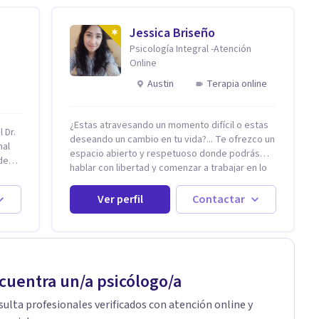
baja
terapéuticos están centrados en brindar
s
herramientas concretas para el cambio, que
Jessica Briseño
permitan desarrollar nuevas habilidades y
Psicología Integral -Atención
sos
estrategias basadas en la salud y calidad de
Online
vida.
 el
Austin
Terapia online
¿Estas atravesando un momento difícil o estas
 Dr.
y
deseando un cambio en tu vida?... Te ofrezco un
nal
espacio abierto y respetuoso donde podrás
de
ones
hablar con libertad y comenzar a trabajar en lo
que hoy te preocupa. Me especializo en
o si
Trastornos de Ansiedad y a lo largo de mi
Ver perfil
Contactar
te el
experiencia profesional he acompañado a
ntal.
a.
muchas Familias y Parejas con distintas
iedad
problemáticas como el manejo del estrés,
Autoestima, Gestión de la Ira, Depresión, Retos
rapia
en la Crianza, Codependencia, Celos, entre
cuentra un/a psicólogo/a
otros. Cuento con más de 12 años de
experiencia en el área de la Salud mental y he
es
ulta profesionales verificados con atención online y
trabajado en distintos contextos clínicos con