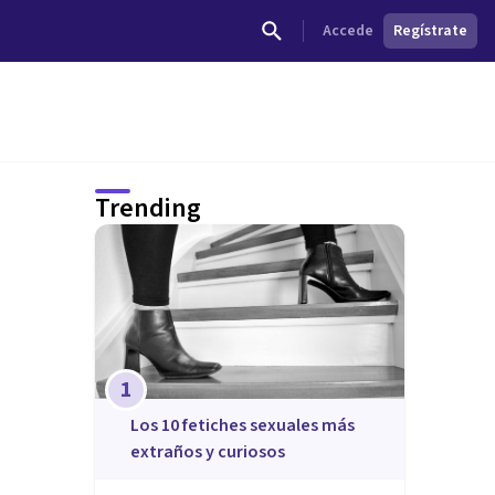
Accede
Regístrate
Trending
1
​Los 10 fetiches sexuales más
extraños y curiosos