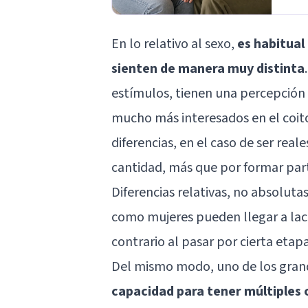
En lo relativo al sexo,
es habitual
sienten de manera muy distinta
estímulos, tienen una percepción 
mucho más interesados en el coit
diferencias, en el caso de ser rea
cantidad, más que por formar part
Diferencias relativas, no absolu
como mujeres pueden llegar a lact
contrario al pasar por cierta etapa
Del mismo modo, uno de los grand
capacidad para tener múltiples