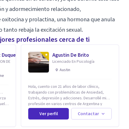
ión y adormecimiento relacionado,
e
oxitocina
y
prolactina
, una hormona que anula
o tanto rebaja la excitación sexual.
ores profesionales cerca de ti
z Duque
Agustin De Brito
ION DE
Licenciado En Psicología
Austin
ine
Hola, cuento con 21 años de labor clínico,
r…
trabajando con problemáticas de Ansiedad,
erza
Estrés, depresión y adicciones. Desarrollé mi
uelta
profesión en varios centros de Argentina y
Estados Unidos y actualmente me dedico a la
Ver perfil
Contactar
con
práctica privada. Utilizo terapias cognitivas
conductuales basadas en evidencia científica
adas
con comprobados resultados. Los objetivos