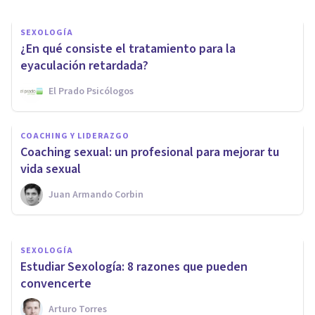
SEXOLOGÍA
¿En qué consiste el tratamiento para la
eyaculación retardada?
El Prado Psicólogos
SEXOLOGÍA
COACHING Y LIDERAZGO
Las causas psicológicas de la
Coaching sexual: un profesional para mejorar tu
disfunción eréctil
vida sexual
Juan Armando Corbin
Xud Zubieta-Méndez
SEXOLOGÍA
​Estudiar Sexología: 8 razones que pueden
convencerte
Arturo Torres