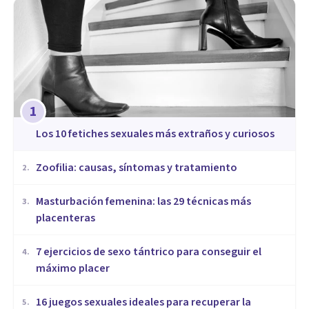
1
​Los 10 fetiches sexuales más extraños y curiosos
Zoofilia: causas, síntomas y tratamiento
2
.
Masturbación femenina: las 29 técnicas más
3
.
placenteras
7 ejercicios de sexo tántrico para conseguir el
4
.
máximo placer
16 juegos sexuales ideales para recuperar la
5
.