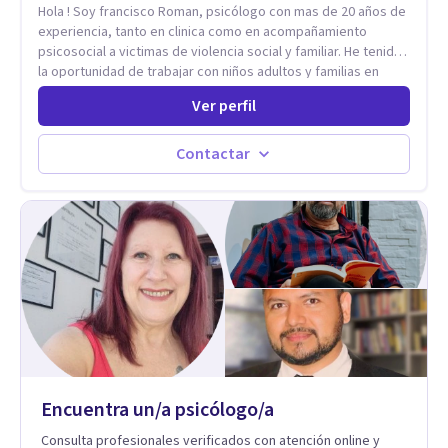
Hola ! Soy francisco Roman, psicólogo con mas de 20 años de
experiencia, tanto en clinica como en acompañamiento
psicosocial a victimas de violencia social y familiar. He tenido
la oportunidad de trabajar con niños adultos y familias en
todos los espacios y esto me ha dado un una variedad de
Ver perfil
aprendizajes que ahora pongo a tu disposicion. En la
actualidad puedo atenderte de manera presencial y/o virtual,
de lunes a sabado. el costo de cada sesión lo acordamos en
Contactar
el primer contacto
Encuentra un/a psicólogo/a
Consulta profesionales verificados con atención online y