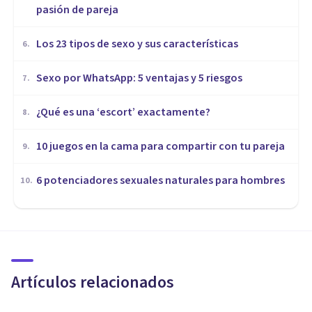
pasión de pareja
Los 23 tipos de sexo y sus características
6
.
Sexo por WhatsApp: 5 ventajas y 5 riesgos
7
.
¿Qué es una ‘escort’ exactamente?
8
.
10 juegos en la cama para compartir con tu pareja
9
.
​6 potenciadores sexuales naturales para hombres
10
.
SEXOLOGÍA
Anorgasmia femenina
(incapacidad para llegar al
orgasmo): causas y
Artículos relacionados
tratamiento
Jonatan Suárez