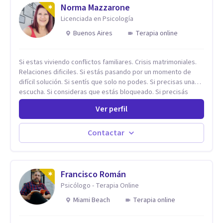
Norma Mazzarone
Licenciada en Psicología
Buenos Aires
Terapia online
Si estas viviendo conflictos familiares. Crisis matrimoniales.
Relaciones dificiles. Si estás pasando por un momento de
difícil solución. Si sentís que solo no podes. Si precisas una
escucha. Si consideras que estás bloqueado. Si precisás
comprensión. Si no logras definir proyectos, objetivos,
Ver perfil
sueños, deseos. Si pensás que lo que te pasa no es tan
grave, pero podría ayudar. Si estás en adicciones y tu
intención es hacer algo con lo que te está pasando. No dudes
Contactar
en comunicarte a fin de comenzar a resolver la situación que
está generando esa angustia.
Francisco Román
Psicólogo - Terapia Online
Miami Beach
Terapia online