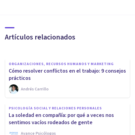
¿Cómo hace el psicólogo para
entender la subjetividad del
paciente?
Artículos relacionados
Instituto Mensalus
ORGANIZACIONES, RECURSOS HUMANOS Y MARKETING
Cómo resolver conflictos en el trabajo: 9 consejos
prácticos
Andrés Carrillo
PSICOLOGÍA SOCIAL Y RELACIONES PERSONALES
¿Cómo hacer amigos después
PSICOLOGÍA SOCIAL Y RELACIONES PERSONALES
de un divorcio? 8 consejos
La soledad en compañía: por qué a veces nos
prácticos
sentimos vacíos rodeados de gente
Avance Psicólogos