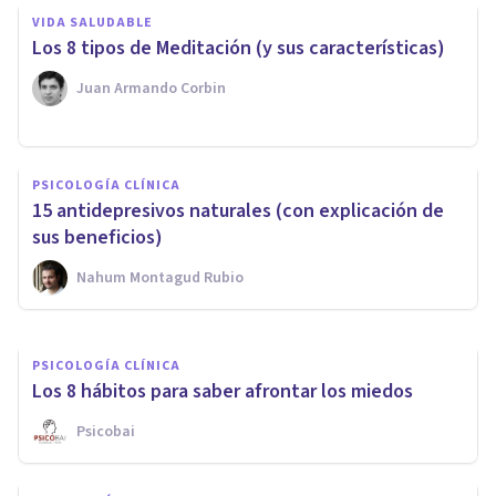
VIDA SALUDABLE
Los 8 tipos de Meditación (y sus características)
Juan Armando Corbin
MEDITACIÓN Y MINDFULNESS
PSICOLOGÍA CLÍNICA
Mindful Eating: qué es y cómo
15 antidepresivos naturales (con explicación de
puede ayudar a regular el peso
sus beneficios)
Nahum Montagud Rubio
Verónica Valderrama Hernández
PSICOLOGÍA CLÍNICA
Los 8 hábitos para saber afrontar los miedos
Psicobai