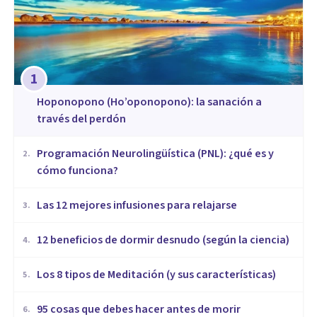
1
Hoponopono (Ho’oponopono): la sanación a
través del perdón
Programación Neurolingüística (PNL): ¿qué es y
2
.
cómo funciona?
​Las 12 mejores infusiones para relajarse
3
.
12 beneficios de dormir desnudo (según la ciencia)
4
.
Los 8 tipos de Meditación (y sus características)
5
.
95 cosas que debes hacer antes de morir
6
.