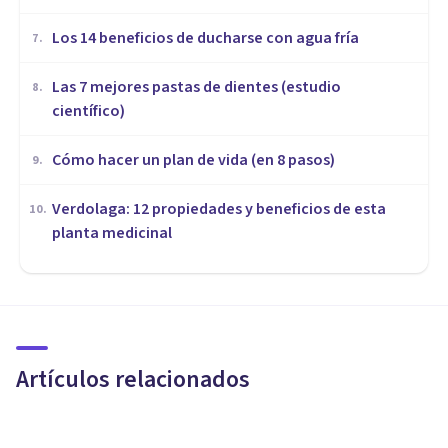
Los 14 beneficios de ducharse con agua fría
7
.
Las 7 mejores pastas de dientes (estudio
8
.
científico)
Cómo hacer un plan de vida (en 8 pasos)
9
.
Verdolaga: 12 propiedades y beneficios de esta
10
.
planta medicinal
DEPORTE
​La importancia del control del
estrés en la competición
deportiva
Artículos relacionados
Cristian Morales Reyes