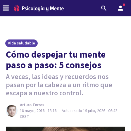
Vida saludable
Cómo despejar tu mente
paso a paso: 5 consejos
A veces, las ideas y recuerdos nos
pasan por la cabeza a un ritmo que
escapa a nuestro control.
Arturo Torres
18 mayo, 2018 - 13:18
— Actualizado
19 julio, 2026 - 06:42
CEST