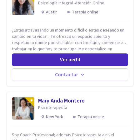
Psicología Integral -Atención Online
Austin
Terapia online
¿Estas atravesando un momento difícil o estas deseando un
cambio en tu vida?... Te ofrezco un espacio abierto y
respetuoso donde podrás hablar con libertad y comenzar a
trabajar en lo que hoy te preocupa. Me especializo en
Trastornos de Ansiedad y a lo largo de mi experiencia
Ver perfil
profesional he acompañado a muchas Familias y Parejas con
distintas problemáticas como el manejo del estrés,
Autoestima, Gestión de la Ira, Depresión, Retos en la Crianza,
Contactar
Codependencia, Celos, entre otros. Cuento con más de 12
años de experiencia en el área de la Salud mental y he
trabajado en distintos contextos clínicos con niños,
Adolescentes y Adultos
Mary Anda Montero
Psicoterapeuta
New York
Terapia online
Soy Coach Profesional; además Psicoterapeuta a nivel