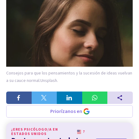
Consejos para que los pensamientos y la sucesión de ideas vuelvan
a su cauce normal.
Unsplash.
Priorízanos en
¿ERES PSICÓLOGO/A EN
?
ESTADOS UNIDOS