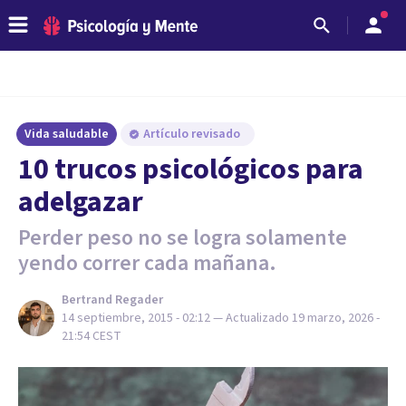
Vida saludable
Artículo revisado
10 trucos psicológicos para
adelgazar
Perder peso no se logra solamente
yendo correr cada mañana.
Bertrand Regader
14 septiembre, 2015 - 02:12
— Actualizado
19 marzo, 2026 -
21:54
CEST