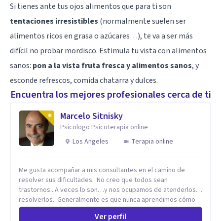
Si tienes ante tus ojos alimentos que para ti son
tentaciones irresistibles
(normalmente suelen ser
alimentos ricos en grasa o azúcares…), te va a ser más
difícil no probar mordisco. Estimula tu vista con alimentos
sanos:
pon a la vista fruta fresca y alimentos sanos
, y
esconde refrescos, comida chatarra y dulces.
Encuentra los mejores profesionales cerca de ti
Marcelo Sitnisky
Psicologo Psicoterapia online
Los Angeles
Terapia online
Me gusta acompañar a mis consultantes en el camino de
resolver sus dificultades. No creo que todos sean
trastornos...A veces lo son…y nos ocupamos de atenderlos y
resolverlos. Generalmente es que nunca aprendimos cómo
se hace algo, como se resuelve una situación en la vida. No
Ver perfil
sabemos cómo se supera una dificultad. Nadie nos enseñó o