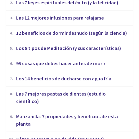
Las 7 leyes espirituales del éxito (y la felicidad)
2
.
​Las 12 mejores infusiones para relajarse
3
.
12 beneficios de dormir desnudo (según la ciencia)
4
.
Los 8 tipos de Meditación (y sus características)
5
.
95 cosas que debes hacer antes de morir
6
.
Los 14 beneficios de ducharse con agua fría
7
.
Las 7 mejores pastas de dientes (estudio
8
.
científico)
Manzanilla: 7 propiedades y beneficios de esta
9
.
planta