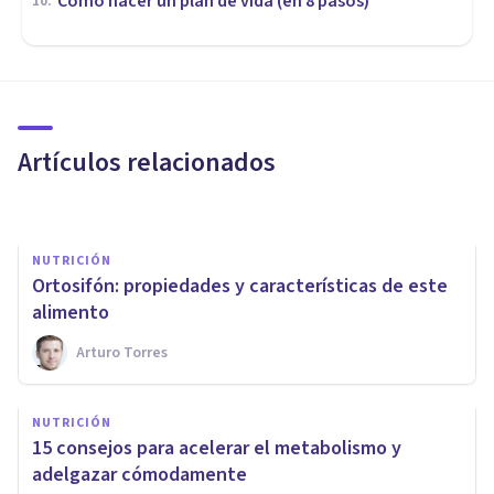
Cómo hacer un plan de vida (en 8 pasos)
10
.
NUTRICIÓN
​12 claves para evitar el picoteo
entre comidas
Artículos relacionados
Juan Armando Corbin
NUTRICIÓN
Ortosifón: propiedades y características de este
alimento
Arturo Torres
VIDA SALUDABLE
NUTRICIÓN
Perder peso mientras trabajas:
15 consejos para acelerar el metabolismo y
6 consejos de expertos
adelgazar cómodamente