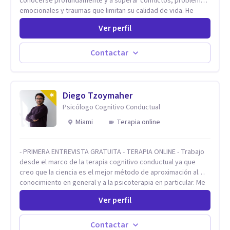
conocerse profundamente y a superar conflictos, problemas
emocionales y traumas que limitan su calidad de vida. He
trabajado en reconocidas instituciones como el Hospital
Ver perfil
Psiquiátrico San Rafael, Instituto Psiquiátrico MENDAO, San
Bernardino, Hospital Psiquiátrico Infantil y el Centro de
Integración Juvenil. Además, tuve el privilegio de colaborar
Contactar
en comunidades como Olivar del Conde y Xochimilco, lo que
me permitió conocer diversas realidades y necesidades.
Diego Tzoymaher
Psicólogo Cognitivo Conductual
Miami
Terapia online
- PRIMERA ENTREVISTA GRATUITA - TERAPIA ONLINE - Trabajo
desde el marco de la terapia cognitivo conductual ya que
creo que la ciencia es el mejor método de aproximación al
conocimiento en general y a la psicoterapia en particular. Me
interesan los procesos de cambio conductual por los que una
Ver perfil
persona pueda alcanzar sus objetivos, transitando,
aceptando y modificando sus patrones cognitivos y
emocionales. Abordo patologías específicas como trastornos
Contactar