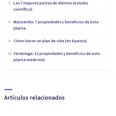
Las 7 mejores pastas de dientes (estudio
7
.
científico)
Manzanilla: 7 propiedades y beneficios de esta
8
.
planta
Cómo hacer un plan de vida (en 8 pasos)
9
.
Verdolaga: 12 propiedades y beneficios de esta
10
.
planta medicinal
VIDA SALUDABLE
​6 posturas de yoga para acabar
con el dolor de espalda
Artículos relacionados
Juan Armando Corbin