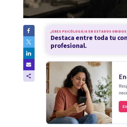
¿ERES PSICÓLOGO/A EN
ESTADOS UNIDOS
Destaca entre toda tu c
profesional.
En
Resp
nece
En