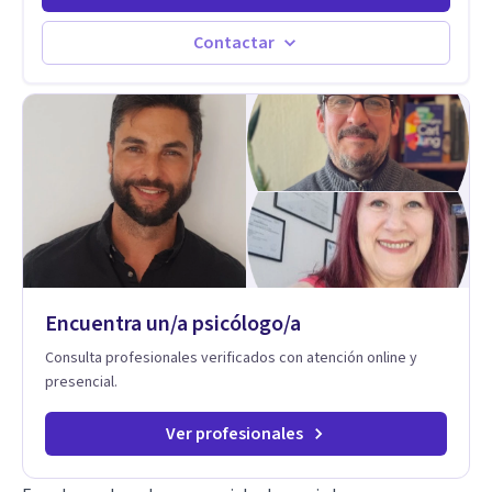
repiten el mismo patrón o preguntas en torno a la sexualidad
y la identidad que necesitan un espacio seguro para ser
Contactar
habladas. Mi orientación teórica integra una mirada
Humanista-Relacional con Terapia Breve, donde el modo en
que te vinculas ocupa un lugar central: cómo te relacionas
contigo, con las demás personas y con tu entorno. Además
de mi formación en psicoterapia, cuento con especialización
en sexoterapia, por lo que también acompaño temas de salud
sexual, terapia de pareja, diversidad sexual y de género,
dificultades en el deseo, intimidad, orientación o identidad.
Busco que el espacio terapéutico sea un lugar donde puedas
hablar de estos temas sin juicios, con respeto y libertad.
Trabajo con objetivos claros y realistas, sin fórmulas rígidas:
combinamos profundidad emocional con una mirada práctica
Encuentra un/a psicólogo/a
sobre tu vida diaria.
Consulta profesionales verificados con atención online y
presencial.
Ver profesionales