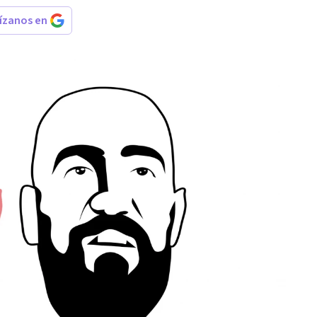
rízanos en