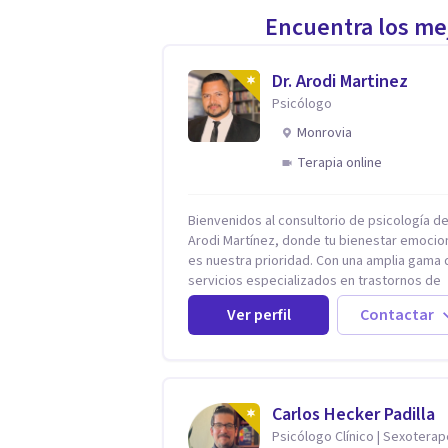
Encuentra los mej
Dr. Arodi Martinez
Psicólogo
Monrovia
Terapia online
Bienvenidos al consultorio de psicología del
Arodi Martínez, donde tu bienestar emocio
es nuestra prioridad. Con una amplia gama 
servicios especializados en trastornos de
ansiedad, depresión y otros trastornos
Ver perfil
Contactar
emocionales, estamos dedicados a ofrecer
mejor tratamiento para mejorar tu salud me
En nuestro consultorio, ofrecemos una var
de terapias y tratamientos diseñados para
satisfacer tus necesidades específicas: Te
Carlos Hecker Padilla
para Trastornos de Ansiedad y Depresión:
Psicólogo Clínico | Sexotera
Somos expertos en el tratamiento de la