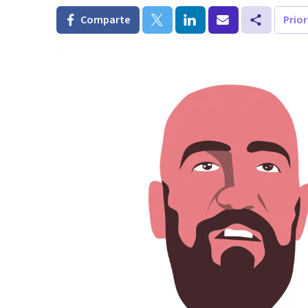
Comparte
Prio