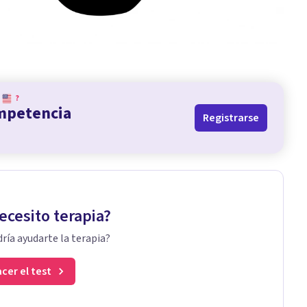
?
ompetencia
Registrarse
ecesito terapia?
ría ayudarte la terapia?
cer el test