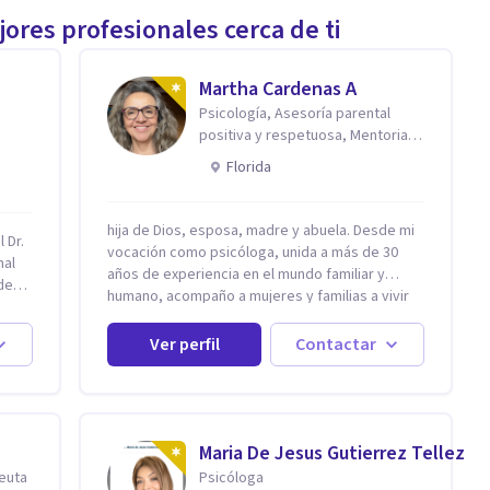
ores profesionales cerca de ti
Martha Cardenas A
Psicología, Asesoría parental
positiva y respetuosa, Mentoria
reconexión contigo
Florida
hija de Dios, esposa, madre y abuela. Desde mi
 Dr.
vocación como psicóloga, unida a más de 30
nal
años de experiencia en el mundo familiar y
de
humano, acompaño a mujeres y familias a vivir
con mayor paz, claridad y confianza en sí
mismas. Creo profundamente que la vida está
Ver perfil
Contactar
te el
hecha de etapas, y que cada ciclo —personal,
ntal.
emocional, espiritual y familiar— trae
iedad
oportunidades de crecimiento. Por eso utilizo
una combinación de psicología positiva,
rapia
enfoque humanista, herramientas
Maria De Jesus Gutierrez Tellez
contemporáneas de bienestar mental y
peuta
Psicóloga