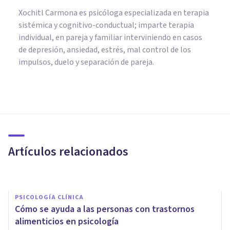
Xochitl Carmona es psicóloga especializada en terapia
sistémica y cognitivo-conductual; imparte terapia
individual, en pareja y familiar interviniendo en casos
de depresión, ansiedad, estrés, mal control de los
impulsos, duelo y separación de pareja.
PSICOLOGÍA CLÍNICA
Síndrome de
enclaustramiento: tipos,
causas y tratamiento
Artículos relacionados
Oscar Castillero Mimenza
PSICOLOGÍA CLÍNICA
Cómo se ayuda a las personas con trastornos
alimenticios en psicología