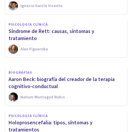
Ignacio García Vicente
PSICOLOGÍA CLÍNICA
PSICOLOGÍA CLÍNICA
Los 26 trastornos mentales y
Síndrome de Rett: causas, síntomas y
psicológicos más extraños
tratamiento
Alex Figueroba
Juan Armando Corbin
BIOGRAFÍAS
Aaron Beck: biografía del creador de la terapia
cognitivo-conductual
Nahum Montagud Rubio
PSICOLOGÍA CLÍNICA
Holoprosencefalia: tipos, síntomas y
tratamientos