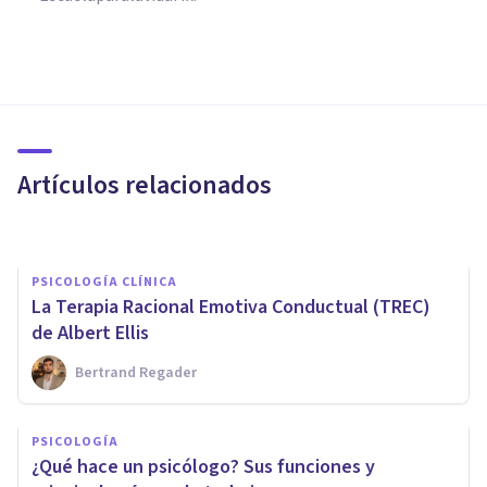
PSICOLOGÍA CLÍNICA
¿En qué consisten los
experimentos conductuales en
terapia?
Artículos relacionados
​julia Uliaque Moll
PSICOLOGÍA CLÍNICA
La Terapia Racional Emotiva Conductual (TREC)
de Albert Ellis
Bertrand Regader
PSICOLOGÍA CLÍNICA
Los 9 atributos que el
PSICOLOGÍA
profesional de la terapia debe
¿Qué hace un psicólogo? Sus funciones y