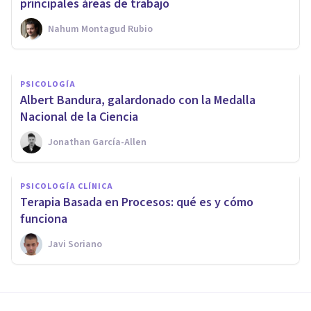
tener (según la ciencia)
principales áreas de trabajo
Nahum Montagud Rubio
Elisabet Rodríguez Camón
PSICOLOGÍA
​Albert Bandura, galardonado con la Medalla
Nacional de la Ciencia
Jonathan García-Allen
PSICOLOGÍA CLÍNICA
Terapia Basada en Procesos: qué es y cómo
funciona
Javi Soriano