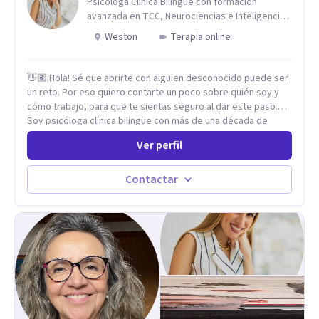
Psicóloga Clínica Bilingüe con formación
relación contigo misma y con quienes amas, y enseñarte
avanzada en TCC, Neurociencias e Inteligencia
herramientas prácticas para navegar la vida familiar con amor,
Emocional.
Weston
Terapia online
límites sanos, serenidad y propósito. Trabajo desde una
mirada integral donde la mente, las emociones, la historia
familiar y la fe se encuentran para crear procesos
👋🏽¡Hola! Sé que abrirte con alguien desconocido puede ser
terapéuticos transformadores, cálidos y profundamente
un reto. Por eso quiero contarte un poco sobre quién soy y
humanos. Te acompaño a encontrar claridad, paz y propósito
cómo trabajo, para que te sientas seguro al dar este paso.
en cada etapa de tu vida.
Soy psicóloga clínica bilingüe con más de una década de
experiencia. He dictado conferencias, escrito artículos y
Ver perfil
ejercido como profesora universitaria. Un dato curioso: he
vivido en varios países y conozco de primera mano lo que
significa ser migrante, adaptarse a los cambios y empezar de
Contactar
nuevo.