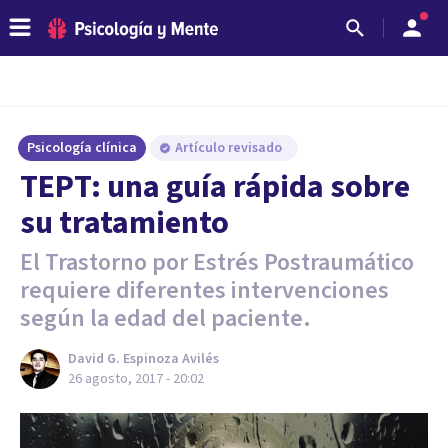
Psicología clínica
Artículo revisado
TEPT: una guía rápida sobre
su tratamiento
El Trastorno por Estrés Postraumático
requiere diferentes intervenciones
según la edad del paciente.
David G. Espinoza Avilés
26 agosto, 2017 - 20:02