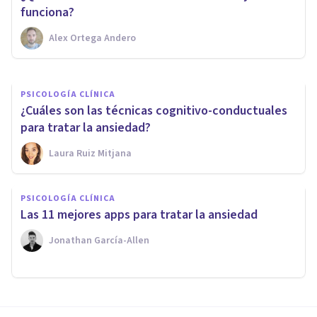
Occidente y Japón
funciona?
Alex Ortega Andero
Pablo Álvarez Carneros
PSICOLOGÍA CLÍNICA
¿Cuáles son las técnicas cognitivo-conductuales
para tratar la ansiedad?
Laura Ruiz Mitjana
PSICOLOGÍA CLÍNICA
Las 11 mejores apps para tratar la ansiedad
Jonathan García-Allen