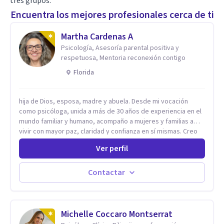
tres grupos:
Encuentra los mejores profesionales cerca de ti
Martha Cardenas A
Psicología, Asesoría parental positiva y
respetuosa, Mentoria reconexión contigo
Florida
hija de Dios, esposa, madre y abuela. Desde mi vocación
como psicóloga, unida a más de 30 años de experiencia en el
mundo familiar y humano, acompaño a mujeres y familias a
vivir con mayor paz, claridad y confianza en sí mismas. Creo
profundamente que la vida está hecha de etapas, y que cada
Ver perfil
ciclo —personal, emocional, espiritual y familiar— trae
oportunidades de crecimiento. Por eso utilizo una
combinación de psicología positiva, enfoque humanista,
Contactar
herramientas contemporáneas de bienestar mental y
espiritualidad, para que puedas recorrer tu propio camino
sintiéndote sostenida, acompañada y más segura de quién
eres. Mi misión es ayudarte a ordenar tu mundo interior, sanar
Michelle Coccaro Montserrat
lo que aún pesa, fortalecer tu autoestima, transformar la