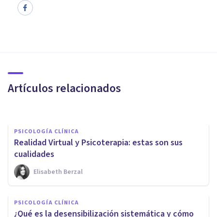
PSICOLOGÍA CLÍNICA
Así es el centro de terapia
Psicólogos Majadahonda
Artículos relacionados
Psicólogos Majadahonda
PSICOLOGÍA CLÍNICA
Realidad Virtual y Psicoterapia: estas son sus
cualidades
Elisabeth Berzal
PSICOLOGÍA CLÍNICA
Diferencias en la expresión de
PSICOLOGÍA CLÍNICA
trastornos mentales entre
¿Qué es la desensibilización sistemática y cómo