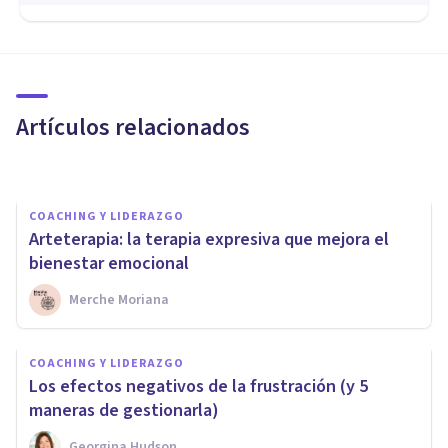
COACHING Y LIDERAZGO
Miedo escénico: qué es,
síntomas y cómo superarlo
Artículos relacionados
Upad Psicología Y Coaching
COACHING Y LIDERAZGO
Arteterapia: la terapia expresiva que mejora el
bienestar emocional
Merche Moriana
COACHING Y LIDERAZGO
¿Por qué la Inteligencia
COACHING Y LIDERAZGO
Emocional es clave en el
Los efectos negativos de la frustración (y 5
Coaching?
maneras de gestionarla)
Georgina Hudson