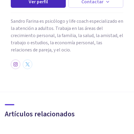
Ver perfil
Contactar
Sandro Farina es psicólogo y life coach especializado en
la atención a adultos. Trabaja en las áreas del
crecimiento personal, la familia, la salud, la amistad, el
trabajo o estudios, la economía personal, las
relaciones de pareja, y el ocio.
PSICOLOGÍA CLÍNICA
Instituto Psicode: así funciona
un centro de psicología en
expansión
Artículos relacionados
Psicología Y Mente