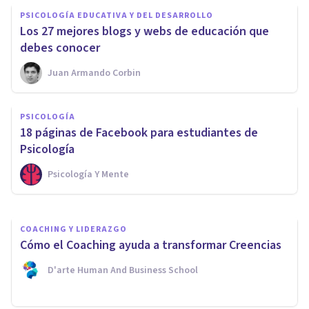
PSICOLOGÍA EDUCATIVA Y DEL DESARROLLO
Los 27 mejores blogs y webs de educación que
debes conocer
Juan Armando Corbin
PSICOLOGÍA
PSICOLOGÍA
Por qué negar nuestros
​18 páginas de Facebook para estudiantes de
problemas es la peor solución
Psicología
Psicología Y Mente
Javi Soriano
COACHING Y LIDERAZGO
Cómo el Coaching ayuda a transformar Creencias
D'arte Human And Business School