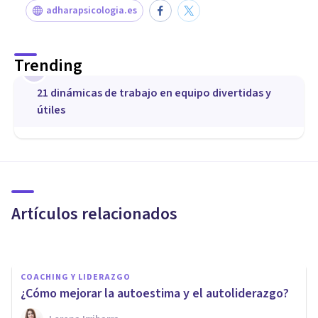
adharapsicologia.es
Trending
1
21 dinámicas de trabajo en equipo divertidas y
útiles
COACHING Y LIDERAZGO
Cómo alcanzar tus Objetivos
con la ayuda del Coaching: 5
consejos
Artículos relacionados
Cec Coaching
COACHING Y LIDERAZGO
¿Cómo mejorar la autoestima y el autoliderazgo?