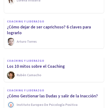
Lorena Irribarra
COACHING Y LIDERAZGO
Cómo conseguir tus objetivos
COACHING Y LIDERAZGO
en 2020: 3 preguntas
¿Cómo dejar de ser caprichoso? 6 claves para
imprescindibles que nadie te
lograrlo
hace
Arturo Torres
Rubén Camacho
COACHING Y LIDERAZGO
Los 10 mitos sobre el Coaching
Rubén Camacho
COACHING Y LIDERAZGO
¿Cómo Gestionar las Dudas y salir de la Inacción?
Instituto Europeo De Psicología Positiva