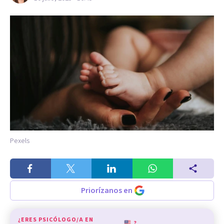
Pexels
Priorízanos en
¿ERES PSICÓLOGO/A EN
?