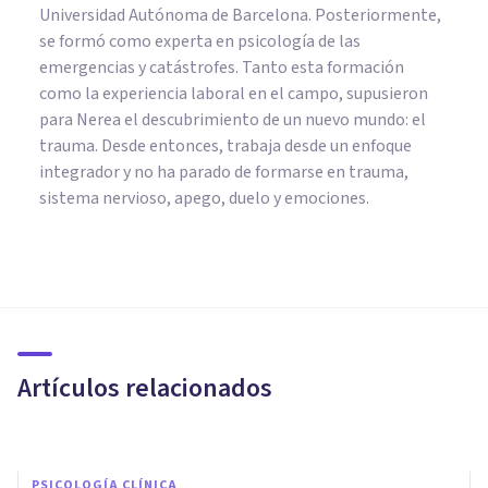
Universidad Autónoma de Barcelona. Posteriormente,
se formó como experta en psicología de las
emergencias y catástrofes. Tanto esta formación
como la experiencia laboral en el campo, supusieron
para Nerea el descubrimiento de un nuevo mundo: el
trauma. Desde entonces, trabaja desde un enfoque
integrador y no ha parado de formarse en trauma,
sistema nervioso, apego, duelo y emociones.
PSICOLOGÍA SOCIAL Y RELACIONES PERSONALES
¿Por qué cada vez hay más
mujeres que deciden no ser
madre?
Artículos relacionados
Sara Martínez
PSICOLOGÍA CLÍNICA