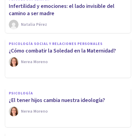
Infertilidad y emociones: el lado invisible del
camino a ser madre
Natalia Pérez
PSICOLOGÍA CLÍNICA
Autocuidado en la maternidad:
PSICOLOGÍA SOCIAL Y RELACIONES PERSONALES
cómo superar la culpa para
¿Cómo combatir la Soledad en la Maternidad?
cuidar bien a tus hijos y a ti
Nerea Moreno
misma
Natalia Pérez
PSICOLOGÍA
¿El tener hijos cambia nuestra ideología?
Nerea Moreno