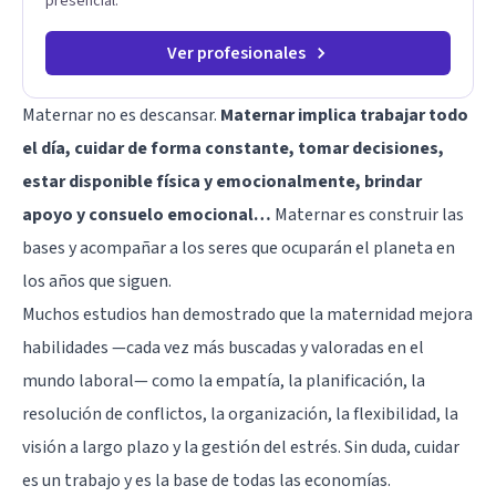
presencial.
es una de las mejores opciones para acompañarte. Porque
cuando sanas tu mundo interno, cambias tu forma de pensar,
de elegir y de vivir.
Ver profesionales
Maternar no es descansar.
Maternar implica trabajar todo
el día, cuidar de forma constante, tomar decisiones,
estar disponible física y emocionalmente, brindar
apoyo y consuelo emocional…
Maternar es construir las
bases y acompañar a los seres que ocuparán el planeta en
los años que siguen.
Muchos estudios han demostrado que la maternidad mejora
habilidades —cada vez más buscadas y valoradas en el
mundo laboral— como la empatía, la planificación, la
resolución de conflictos, la organización, la flexibilidad, la
visión a largo plazo y la gestión del estrés. Sin duda, cuidar
es un trabajo y es la base de todas las economías.