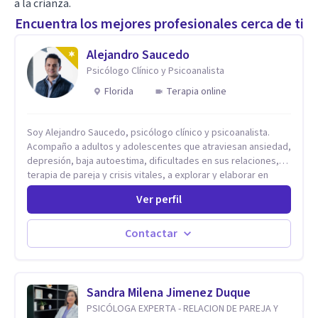
a la crianza.
Encuentra los mejores profesionales cerca de ti
Alejandro Saucedo
Psicólogo Clínico y Psicoanalista
Florida
Terapia online
Soy Alejandro Saucedo, psicólogo clínico y psicoanalista.
Acompaño a adultos y adolescentes que atraviesan ansiedad,
depresión, baja autoestima, dificultades en sus relaciones,
terapia de pareja y crisis vitales, a explorar y elaborar en
profundidad los conflictos internos que generan malestar en
Ver perfil
su presente. A través del proceso psicoanalítico de
autoconocimiento y análisis, es posible acceder a las
historias personales, elaborar las experiencias del pasado y
Contactar
resignificarlas, liberando su influencia para construir un futuro
con mayor libertad y autenticidad. La terapia psicoanalítica
crea un espacio de verbalización libre y sin filtros. A través de
esta conversación abierta y del trabajo analítico conjunto, se
Sandra Milena Jimenez Duque
exploran las vivencias que aún condicionan el presente, se les
PSICÓLOGA EXPERTA - RELACION DE PAREJA Y
otorga un nuevo sentido y se transforma su impacto