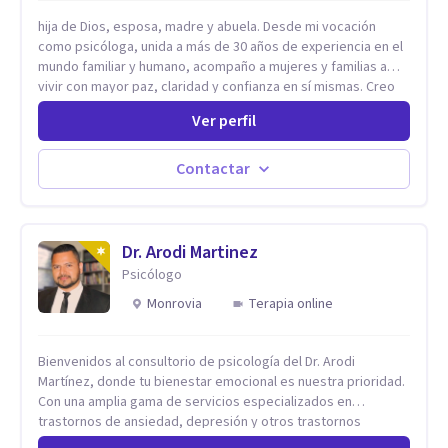
hija de Dios, esposa, madre y abuela. Desde mi vocación
como psicóloga, unida a más de 30 años de experiencia en el
mundo familiar y humano, acompaño a mujeres y familias a
vivir con mayor paz, claridad y confianza en sí mismas. Creo
profundamente que la vida está hecha de etapas, y que cada
Ver perfil
ciclo —personal, emocional, espiritual y familiar— trae
oportunidades de crecimiento. Por eso utilizo una
combinación de psicología positiva, enfoque humanista,
Contactar
herramientas contemporáneas de bienestar mental y
espiritualidad, para que puedas recorrer tu propio camino
sintiéndote sostenida, acompañada y más segura de quién
eres. Mi misión es ayudarte a ordenar tu mundo interior, sanar
Dr. Arodi Martinez
lo que aún pesa, fortalecer tu autoestima, transformar la
Psicólogo
relación contigo misma y con quienes amas, y enseñarte
Monrovia
Terapia online
herramientas prácticas para navegar la vida familiar con amor,
límites sanos, serenidad y propósito. Trabajo desde una
mirada integral donde la mente, las emociones, la historia
Bienvenidos al consultorio de psicología del Dr. Arodi
familiar y la fe se encuentran para crear procesos
Martínez, donde tu bienestar emocional es nuestra prioridad.
terapéuticos transformadores, cálidos y profundamente
Con una amplia gama de servicios especializados en
humanos. Te acompaño a encontrar claridad, paz y propósito
trastornos de ansiedad, depresión y otros trastornos
en cada etapa de tu vida.
emocionales, estamos dedicados a ofrecerte el mejor