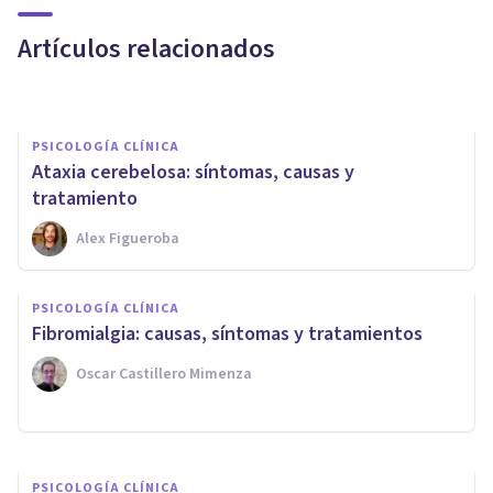
tipos, causas y tratamiento
Artículos relacionados
Oscar Castillero Mimenza
PSICOLOGÍA CLÍNICA
Ataxia cerebelosa: síntomas, causas y
tratamiento
Alex Figueroba
PSICOLOGÍA CLÍNICA
PSICOLOGÍA CLÍNICA
Las compras navideñas:
Fibromialgia: causas, síntomas y tratamientos
¿excesivas o compulsivas?
Oscar Castillero Mimenza
Centro Tap
PSICOLOGÍA CLÍNICA