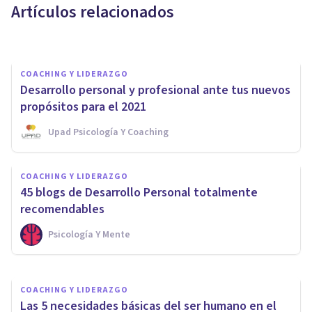
Artículos relacionados
Psicología Y Mente
COACHING Y LIDERAZGO
Desarrollo personal y profesional ante tus nuevos
propósitos para el 2021
Upad Psicología Y Coaching
COACHING Y LIDERAZGO
Los 10 beneficios del Coaching
COACHING Y LIDERAZGO
(claves para tu desarrollo
45 blogs de Desarrollo Personal totalmente
personal)
recomendables
Psicología Y Mente
Jonathan García-Allen
COACHING Y LIDERAZGO
Las 5 necesidades básicas del ser humano en el