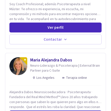
Soy Coach Profesional; además Psicoterapeuta a nivel
Máster. Te ofrezco mi experiencia, mi escucha, mi
comprensión y mi método para encontrar mejores opciones
en tu vida. Te acompañaré en tu autodescubrimiento para
que asumas el control de tu vida. Te ayudaré a identificar tus
Ver perfil
fortalezas y a encontrar la riqueza que hay en ti para lograr
tus metas con éxito. Te apoyaré para que descubras que
eres capaz de convertir los problemas en oportunidades Tú
Contactar
tienes derecho a vivir con bienestar, sin culpas, sin
remordimientos y en plenitud. Con amor propio todo es
posible. En el viaje de tu vida. ¿Te das cuenta que tienes
fortalezas que te han llevado a alcanzar metas y objetivos
Maria Alejandra Dabos
pero también hay momentos en los que has experimentado
Neuro-Liderazgo & Psicoterapia | External Brain
situaciones que no te favorecen y te gustaría que fueran
Partner para C-Suite
diferentes? Pedir ayuda es el primer paso para encontrar
Los Angeles
Terapia online
soluciones.
Alejandra Dabos Neurosicoeducadora · Psicoterapeuta ·
Fundadora del Real Mind Method™ Llevo 20 años trabajando
con personas que saben lo que quieren pero algo en ellos no
responde. Que el estrés les roba la claridad. Que reaccionan