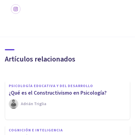
PSICOLOGÍA
La teoría de las perspectivas
de Daniel Kahneman
Artículos relacionados
Arturo Torres
PSICOLOGÍA EDUCATIVA Y DEL DESARROLLO
¿Qué es el Constructivismo en Psicología?
Adrián Triglia
PSICOLOGÍA EDUCATIVA Y DEL DESARROLLO
COGNICIÓN E INTELIGENCIA
Psicología del Desarrollo: