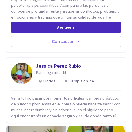
psicoterapia psicoanalítica. Acompaño a las personas a
conocerse profundamente y a superar conflictos, problemas
emocionales y traumas que limitan su calidad de vida. He
trabajado en reconocidas instituciones como el Hospital
Ver perfil
Psiquiátrico San Rafael, Instituto Psiquiátrico MENDAO, San
Bernardino, Hospital Psiquiátrico Infantil y el Centro de
Integración Juvenil. Además, tuve el privilegio de colaborar
Contactar
en comunidades como Olivar del Conde y Xochimilco, lo que
me permitió conocer diversas realidades y necesidades.
Jessica Perez Rubio
Psicologa infantil
Florida
Terapia online
Ver a tu hijo pasar por momentos difíciles, cambios drásticos
de humor o problemas en el colegio puede hacerte sentir con
mucha incertidumbre y sin saber cuál es el siguiente paso.
Aquí encontrarás un espacio seguro y cálido donde tanto tú
como tus hijos se sentirán realmente escuchados,
comprendidos y apoyados para recuperar la tranquilidad en