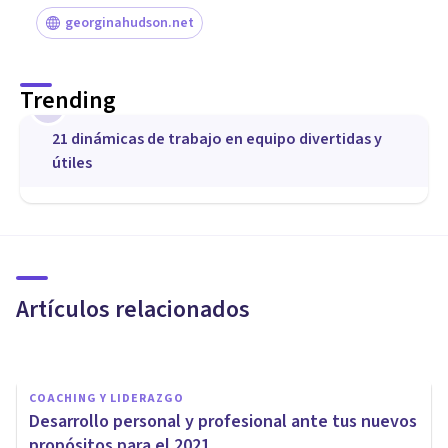
georginahudson.net
Trending
1
21 dinámicas de trabajo en equipo divertidas y
útiles
COACHING Y LIDERAZGO
Los 4 mejores Cursos de
Coaching en Valencia
Artículos relacionados
Psicología Y Mente
COACHING Y LIDERAZGO
Desarrollo personal y profesional ante tus nuevos
propósitos para el 2021