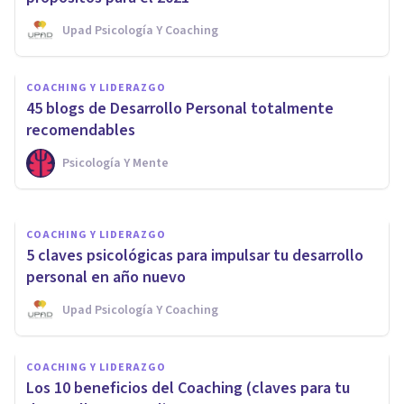
Upad Psicología Y Coaching
COACHING Y LIDERAZGO
COACHING Y LIDERAZGO
¿Cómo puedes trabajar el
45 blogs de Desarrollo Personal totalmente
desarrollo personal?
recomendables
Psicología Y Mente
D'arte Human And Business School
COACHING Y LIDERAZGO
5 claves psicológicas para impulsar tu desarrollo
personal en año nuevo
Upad Psicología Y Coaching
COACHING Y LIDERAZGO
Los 10 beneficios del Coaching (claves para tu