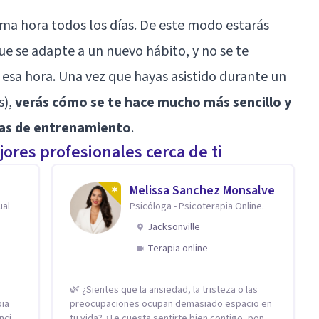
isma hora todos los días. De este modo estarás
e se adapte a un nuevo hábito, y no se te
e esa hora. Una vez que hayas asistido durante un
s),
verás cómo se te hace mucho más sencillo y
rias de entrenamiento
.
ores profesionales cerca de ti
Melissa Sanchez Monsalve
ual
Psicóloga - Psicoterapia Online.
Jacksonville
Terapia online
🌿 ¿Sientes que la ansiedad, la tristeza o las
pia
preocupaciones ocupan demasiado espacio en
ncia
tu vida? ¿Te cuesta sentirte bien contigo, poner