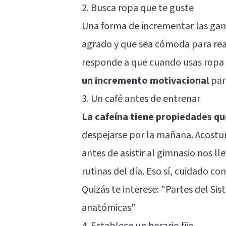
2. Busca ropa que te guste
Una forma de incrementar las gana
agrado y que sea cómoda para realiz
responde a que cuando usas ropa
un incremento motivacional
para
3. Un café antes de entrenar
La cafeína tiene propiedades qu
despejarse por la mañana. Acostu
antes de asistir al gimnasio nos ll
rutinas del día. Eso sí, cuidado co
Quizás te interese: "
Partes del Sis
anatómicas
"
4. Establece un horario fijo