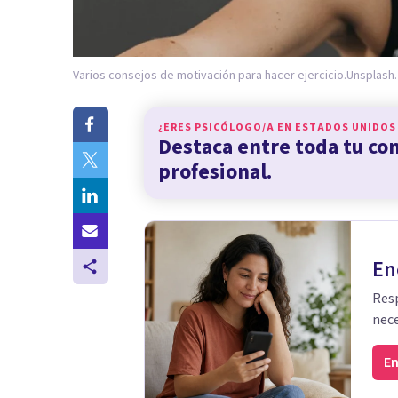
Varios consejos de motivación para hacer ejercicio.
Unsplash.
¿ERES PSICÓLOGO/A EN
ESTADOS UNIDOS
Destaca entre toda tu c
profesional.
En
Resp
nece
En