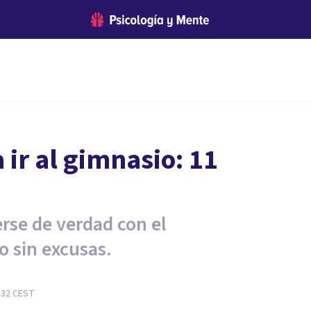
ir al gimnasio: 11
rse de verdad con el
o sin excusas.
:32
CEST