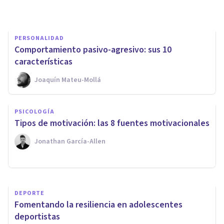
Oscar Castillero Mimenza
PERSONALIDAD
Comportamiento pasivo-agresivo: sus 10
características
Joaquín Mateu-Mollá
DEPORTE
Los 8 problemas psicológicos
PSICOLOGÍA
de los niños al afrontar la
​Tipos de motivación: las 8 fuentes motivacionales
práctica deportiva
Jonathan García-Allen
Upad Psicología Y Coaching
DEPORTE
Fomentando la resiliencia en adolescentes
deportistas