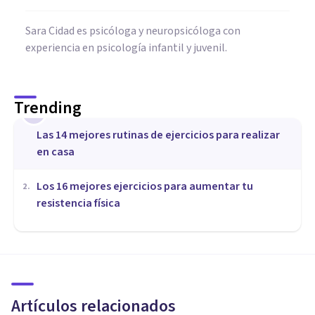
Sara Cidad es psicóloga y neuropsicóloga con
experiencia en psicología infantil y juvenil.
Trending
1
Las 14 mejores rutinas de ejercicios para realizar
en casa
Los 16 mejores ejercicios para aumentar tu
2
.
resistencia física
DROGAS Y ADICCIONES
Cómo dejar de fumar, en 13
claves psicológicas
Artículos relacionados