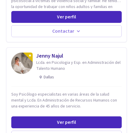
psicosocial a victimas de violencia social y familiar. He tenido
la oportunidad de trabajar con niños adultos y familias en
todos los espacios y esto me ha dado un una variedad de
Ver perfil
aprendizajes que ahora pongo a tu disposicion. En la
actualidad puedo atenderte de manera presencial y/o virtual,
de lunes a sabado. el costo de cada sesión lo acordamos en
Contactar
el primer contacto
Jenny Najul
Lcda. en Psicologia y Esp. en Administración del
Talento Humano
Dallas
Soy Psicólogo especialistas en varias áreas de la salud
mental y Lcda. En Administración de Recursos Humanos con
una experiencia de 45 años de servicio.
Ver perfil