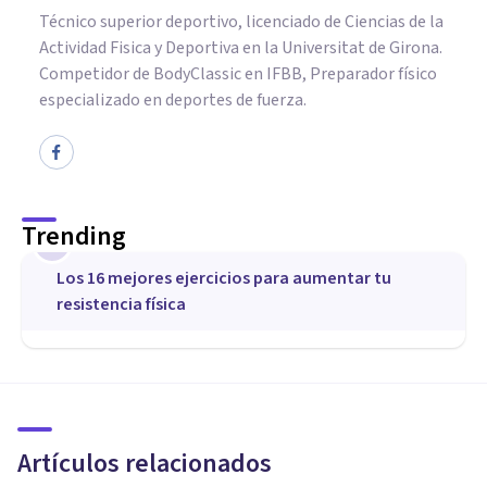
Técnico superior deportivo, licenciado de Ciencias de la
Actividad Fisica y Deportiva en la Universitat de Girona.
Competidor de BodyClassic en IFBB, Preparador físico
especializado en deportes de fuerza.
Trending
1
Los 16 mejores ejercicios para aumentar tu
resistencia física
DEPORTE
Los 7 mejores Cursos de
Psicología Deportiva
Artículos relacionados
Psicología Y Mente