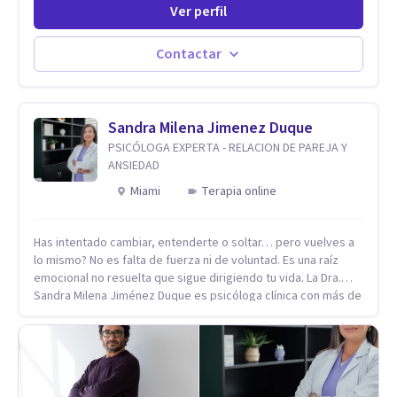
Ver perfil
persona pueda alcanzar sus objetivos, transitando,
aceptando y modificando sus patrones cognitivos y
emocionales. Abordo patologías específicas como trastornos
Contactar
de ansiedad y del ánimo, y también crisis vitales y procesos
de crecimiento personal.
Sandra Milena Jimenez Duque
PSICÓLOGA EXPERTA - RELACION DE PAREJA Y
ANSIEDAD
Miami
Terapia online
Has intentado cambiar, entenderte o soltar… pero vuelves a
lo mismo? No es falta de fuerza ni de voluntad. Es una raíz
emocional no resuelta que sigue dirigiendo tu vida. La Dra.
Sandra Milena Jiménez Duque es psicóloga clínica con más de
10 años de experiencia, reconocida como una de las
profesionales más destacadas en el abordaje profundo de la
ansiedad, la baja autoestima, la dependencia emocional y los
conflictos de pareja. Ha trabajado con pacientes en
diferentes países, acompañando procesos complejos. Su