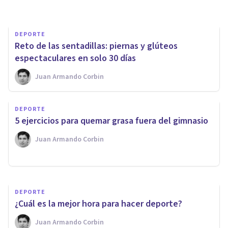
DEPORTE
​Reto de las sentadillas: piernas y glúteos
espectaculares en solo 30 días
Juan Armando Corbin
DEPORTE
DEPORTE
​Los 12 beneficios de entrenar
​5 ejercicios para quemar grasa fuera del gimnasio
con pesas
Juan Armando Corbin
Juan Armando Corbin
DEPORTE
¿Cuál es la mejor hora para hacer deporte?
Juan Armando Corbin