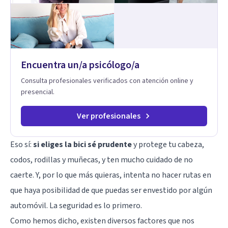
enfoque terapéutico se diferencia por una premisa clara: no
trabaja el síntoma, trabaja la raíz que lo origina. Su
metodología interviene en tres niveles: regulación del
sistema emocional, reprocesamiento de heridas de la
infancia y reestructuración cognitiva profunda, permitiendo
transformar patrones, emociones y decisiones desde su
Encuentra un/a psicólogo/a
origen. Si buscas un proceso superficial, este no es el lugar.
Pero si estás listo(a) para comprender, sanar y transformar la
Consulta profesionales verificados con atención online y
raíz de lo que te ocurre, la Dra. Sandra Milena Jiménez Duque
presencial.
es una de las mejores opciones para acompañarte. Porque
cuando sanas tu mundo interno, cambias tu forma de pensar,
de elegir y de vivir.
Ver profesionales
Eso sí:
si eliges la bici sé prudente
y protege tu cabeza,
codos, rodillas y muñecas, y ten mucho cuidado de no
caerte. Y, por lo que más quieras, intenta no hacer rutas en
que haya posibilidad de que puedas ser envestido por algún
automóvil. La seguridad es lo primero.
Como hemos dicho, existen diversos factores que nos