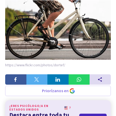
https://www.flickr.com/photos/dortef/
Priorízanos en
¿ERES PSICÓLOGO/A EN
?
ESTADOS UNIDOS
Destaca entre toda tu