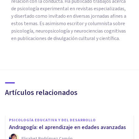
relación con la conducta. Ha publicado trabajos acerca
de psicología experimental en revistas especializadas,
y disertado como invitado en diversas jornadas afines a
estos temas. Es asimismo escritor y columnista sobre
psicología, neuropsicología y neurociencias cognitivas
en publicaciones de divulgación cultural y científica.
PSICOLOGÍA EDUCATIVA Y DEL DESARROLLO
Cómo educar las emociones de
los niños, en 3 claves (y
beneficios)
Artículos relacionados
Bertrand Regader
PSICOLOGÍA EDUCATIVA Y DEL DESARROLLO
Andragogía: el aprendizaje en edades avanzadas
Elisabet Rodríguez Camón