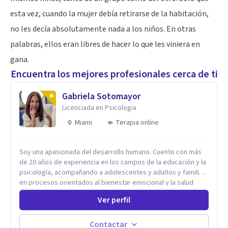
esta vez, cuando la mujer debía retirarse de la habitación,
no les decía absolutamente nada a los niños. En otras
palabras, ellos eran libres de hacer lo que les viniera en
gana.
Encuentra los mejores profesionales cerca de ti
Gabriela Sotomayor
Licenciada en Psicologia
Miami
Terapia online
Soy una apasionada del desarrollo humano. Cuento con más
de 20 años de experiencia en los campos de la educación y la
psicología, acompañando a adolescentes y adultos y familias
en procesos orientados al bienestar emocional y la salud
mental. Mi visión es contribuir, a través de mi trabajo, a que
Ver perfil
las personas accedan a una vida más digna, plena y con
sentido. Considero que esto es posible cuando
desarrollamos una mayor conciencia de nuestro mundo
Contactar