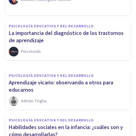
PSICOLOGÍA EDUCATIVA Y DEL DESARROLLO
PSICOLOGÍA EDUCATIVA Y DEL DESARROLLO
Psicología educativa:
La importancia del diagnóstico de los trastornos
definición, conceptos y teorías
de aprendizaje
Psicotools
Bertrand Regader
PSICOLOGÍA EDUCATIVA Y DEL DESARROLLO
​Aprendizaje vicario: observando a otros para
educarnos
Adrián Triglia
PSICOLOGÍA EDUCATIVA Y DEL DESARROLLO
Habilidades sociales en la infancia: ¿cuáles son y
cómo desarrollarlas?