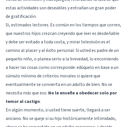
estas actividades son deseables y entrañan un gran poder
de gratificación.
Si, estimados lectores. Es común en los tiempos que corren,
que nuestros hijos crezcan creyendo que leer es desdeñable
y debe ser evitado a toda costa, y mirar televisión es el
camino al placer y al éxito personal. Si usted es padre de un
pequeño niño, o planea serlo a la brevedad, lo encomiendo
a hacer las cosas como corresponde: edúquelo en base a un
cúmulo mínimo de criterios morales si quiere que
eventualmente se convierta en un adulto de bien. No se
necesita más que eso.
No le enseñe a obedecer solo por
temor al castigo
.
En algún momento, si usted tiene suerte, llegará a ser
anciano. No se queje si su hijo históricamente intimidado,
ahora se ha convertido en un adulto rencoroso, y decide