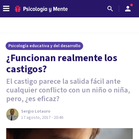
Psicología educativa y del desarrollo
¿Funcionan realmente los
castigos?
El castigo parece la salida fácil ante
cualquier conflicto con un niño o niña,
pero, ¿es eficaz?
Sergio Lotauro
17 agosto, 2017 - 20:46