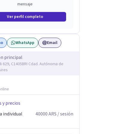
mensaje
Ver perfil completo
no
WhatsApp
Email
ón principal
 629, C1405BRI Cdad. Autónoma de
ires
nline
s y precios
 individual
40000
ARS
/ sesión