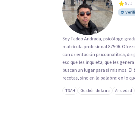
5
/ 5
Verif
Soy Tadeo Andrada, psicólogo gradu
matrícula profesional 87506. Ofre
con orientación psicoanalítica, diri
eso que les inquieta, que les gener
buscan un lugar para sí mismos. El 
recetas, sino en la palabra: en lo qu
deseo, de su malestar... En el encue
TDAH
Gestión de la ira
Ansiedad
pensar de otro modo eso que hasta a