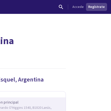
Accede
Regístrate
tina
Esquel
,
Argentina
ón principal
rnardo O'Higgins 1540, B1820 Lanús,