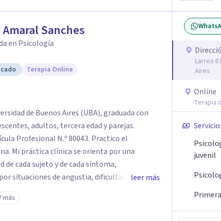
Whats
a Amaral Sanches
da en Psicología
Direcci
Larrea 6
icado
Terapia Online
Aires
Online
Terapia o
versidad de Buenos Aires (UBA), graduada con
Servicio
rofesional N.º 80043. Practico el
Psicolo
 por una
juvenil
d de cada sujeto y de cada síntoma,
Psicolo
r situaciones de angustia, dificultades en los
leer más
is vitales, padecimientos subjetivos y otros
Primera 
7 más
o que le genera sufrimiento, apostando a la