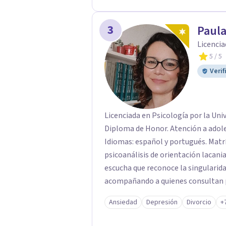
3
Paul
Licencia
5
/ 5
Verif
Licenciada en Psicología por la Uni
Diploma de Honor. Atención a adolescentes, adultos, tercera edad y parejas.
Idiomas: español y portugués. Matrícula P
psicoanálisis de orientación lacaniana. Mi práctica clínica se orienta
escucha que reconoce la singularida
acompañando a quienes consultan po
vínculos, inhibiciones, duelos, cris
Ansiedad
Depresión
Divorcio
+
modos de malestar. La práctica analítica propone un espacio de palabra donde
cada sujeto pueda interrogar aquell