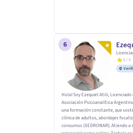
6
Ezequ
Licencia
5
/ 5
Verif
Hola! Soy Ezequiel Atili, Licenciad
Asociación Psicoanalítica Argentina.
una formación constante, que soste
clínica de adultos, abordajes focali
consumos (SEDRONAR). Atiendo a ni