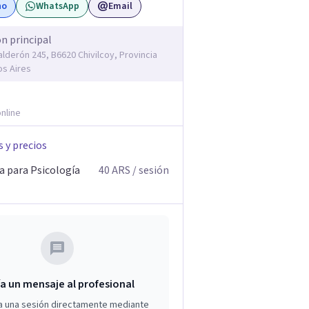
no
WhatsApp
Email
ón principal
alderón 245, B6620 Chivilcoy, Provincia
s Aires
nline
s y precios
a para Psicología
40
ARS
/ sesión
a un mensaje al profesional
a una sesión directamente mediante