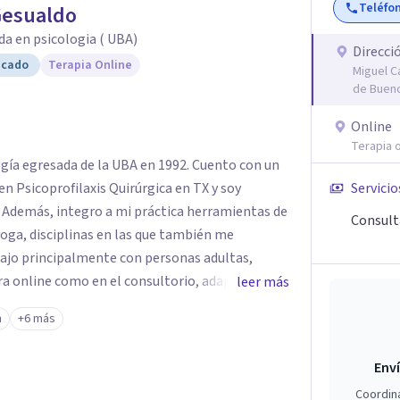
Teléfo
Gesualdo
da en psicologia ( UBA)
Direcci
icado
Terapia Online
Miguel C
de Bueno
Online
Terapia o
ogía egresada de la UBA en 1992. Cuento con un
n Psicoprofilaxis Quirúrgica en TX y soy
Servicio
. Además, integro a mi práctica herramientas de
Consult
yoga, disciplinas en las que también me
jo principalmente con personas adultas,
ra online como en el consultorio, adaptándome
leer más
 Acompaño procesos vinculados a la ansiedad, la
n
+6 más
olor crónico y distintos momentos vitales que
entación profesional.
Enví
Coordin