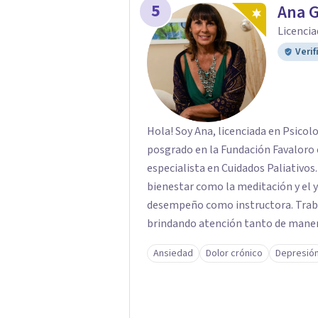
5
Ana 
Licencia
Verif
Hola! Soy Ana, licenciada en Psicol
posgrado en la Fundación Favaloro e
especialista en Cuidados Paliativos
bienestar como la meditación y el 
desempeño como instructora. Traba
brindando atención tanto de mane
a las necesidades de cada paciente.
Ansiedad
Dolor crónico
Depresió
depresión, el estrés, el duelo, el d
requieren contención, escucha y ori