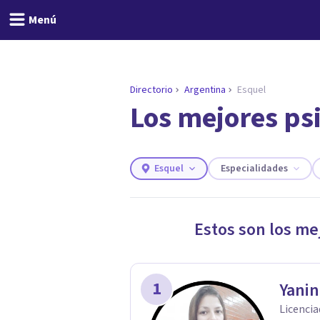
Menú
Directorio
Argentina
Esquel
Los mejores ps
ENCONTRAR MI TERAPEUTA
¿Necesitas ayuda para 
Responde a unas breves preguntas y
necesidades.
Esquel
Especialidades
Responder cuestionario
Estos son los me
1
Yani
Licencia