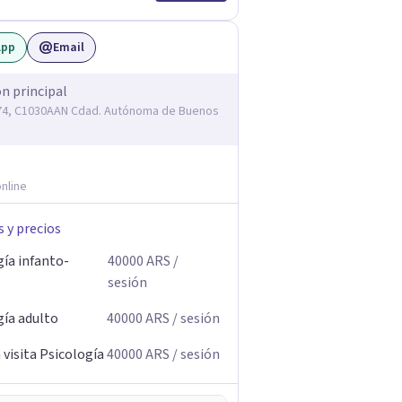
App
Email
ón principal
74, C1030AAN Cdad. Autónoma de Buenos
nline
s y precios
gía infanto-
40000
ARS
/
sesión
gía adulto
40000
ARS
/ sesión
visita Psicología
40000
ARS
/ sesión