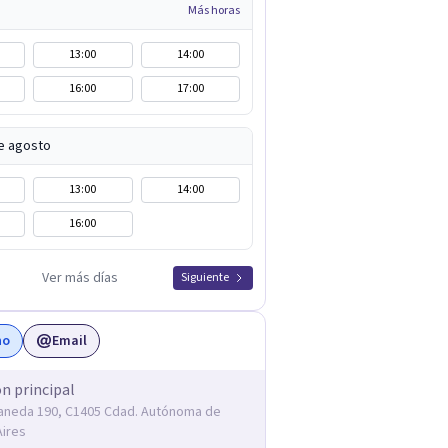
Más horas
13:00
14:00
16:00
17:00
e agosto
13:00
14:00
16:00
Ver más días
Siguiente
no
Email
ón principal
laneda 190, C1405 Cdad. Autónoma de
ires