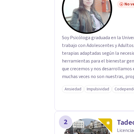
No ve
Soy Psicóloga graduada en la Univer
trabajo con Adolescentes y Adultos,
terapias adaptadas según la necesi
herramientas para el bienestar gene
que crecemos y nos desarrollamos e
muchas veces no son nuestras, prop
mismos,o de la vida en general, inc
Ansiedad
Impulsividad
Codepend
nos dificulta a la hora de transitar
desprogramación de viejas creencias
el verdadero ser.
2
Tade
Licencia