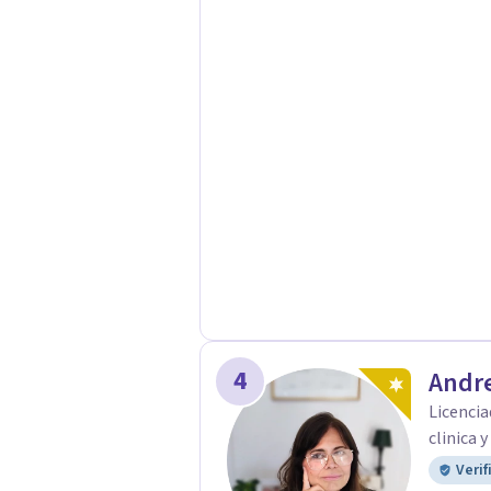
construcción de una respuesta singu
4
Andre
Licencia
clinica 
Verif