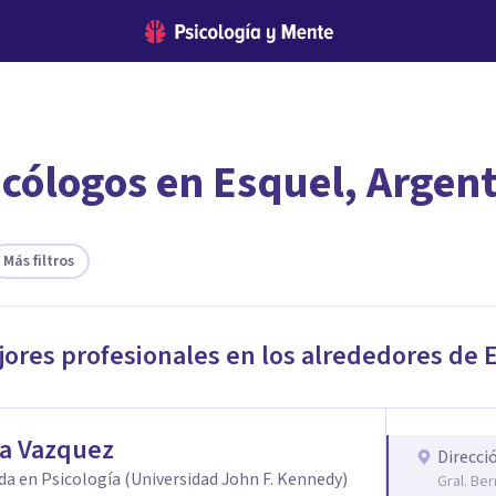
icólogos en Esquel, Argen
encontrar el psicólogo adecuado?
 te ofreceremos los profesionales que más se ajustan a tus
Más filtros
jores profesionales en los alrededores de
na Vazquez
Direcci
da en Psicología (Universidad John F. Kennedy)
Gral. Be