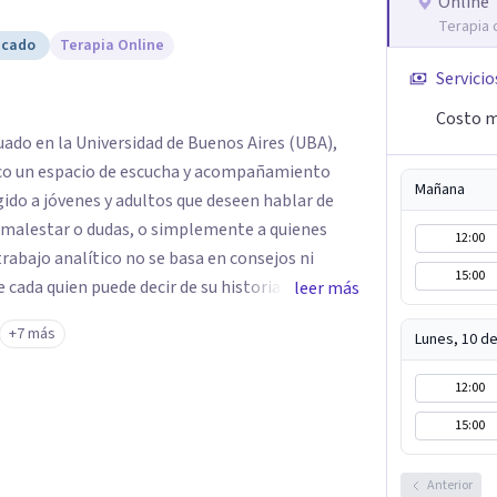
Online
Terapia 
icado
Terapia Online
Servicio
Costo m
ado en la Universidad de Buenos Aires (UBA),
zco un espacio de escucha y acompañamiento
Mañana
gido a jóvenes y adultos que deseen hablar de
a malestar o dudas, o simplemente a quienes
12:00
trabajo analítico no se basa en consejos ni
15:00
e cada quien puede decir de su historia, de su
leer más
ntro con un analista se abre la posibilidad de
+7 más
Lunes, 10 d
hora parecía sin salida.
12:00
15:00
Anterior