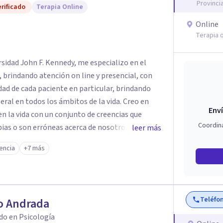
Provinci
rificado
Terapia Online
Online
Terapia o
sidad John F. Kennedy, me especializo en el
 brindando atención on line y presencial, con
dad de cada paciente en particular, brindando
ral en todos los ámbitos de la vida. Creo en
Enví
n la vida con un conjunto de creencias que
Coordin
ias o son erróneas acerca de nosotros
leer más
luyendo los vínculos con otras personas.. y esto
encia
+7 más
 nuestro propio camino. Por eso trabajo en la
 limitantes para vivir una vida diferente desde
Teléfo
o Andrada
do en Psicología