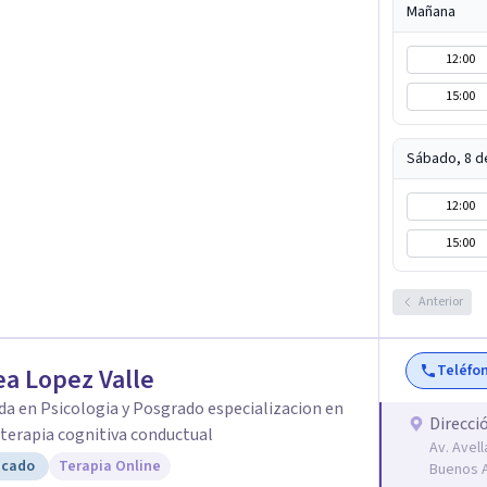
Mañana
lar frente a su malestar.
12:00
15:00
Sábado, 8 d
12:00
15:00
Anterior
Teléfo
a Lopez Valle
da en Psicologia y Posgrado especializacion en
Direcci
y terapia cognitiva conductual
Av. Avel
icado
Terapia Online
Buenos A