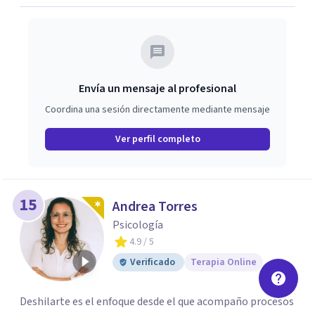
generación. - Desde hace más de 9 años supervisa y
coordina a otros profesionales colegas (psicólogos,
médicos, etc.) - Empatía, calidez, compromiso y
profesionalismo. Solicite turno al WhatsApp. Gracias.
Envía un mensaje al profesional
Coordina una sesión directamente mediante mensaje
Ver perfil completo
15
Andrea Torres
Psicología
4.9
/ 5
Verificado
Terapia Online
Deshilarte es el enfoque desde el que acompaño procesos