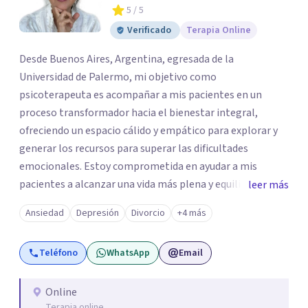
5
/ 5
Verificado
Terapia Online
Desde Buenos Aires, Argentina, egresada de la
Universidad de Palermo, mi objetivo como
psicoterapeuta es acompañar a mis pacientes en un
proceso transformador hacia el bienestar integral,
ofreciendo un espacio cálido y empático para explorar y
generar los recursos para superar las dificultades
emocionales. Estoy comprometida en ayudar a mis
pacientes a alcanzar una vida más plena y equilibrada. Si
leer más
estás atravesando una crisis y sentís que necesitás ayuda
Ansiedad
Depresión
Divorcio
+4 más
o quisieras profundizar en tu autoconocimiento, te invito
a que me contactes para acompañarte en el proceso.
Teléfono
WhatsApp
Email
Online
Terapia online