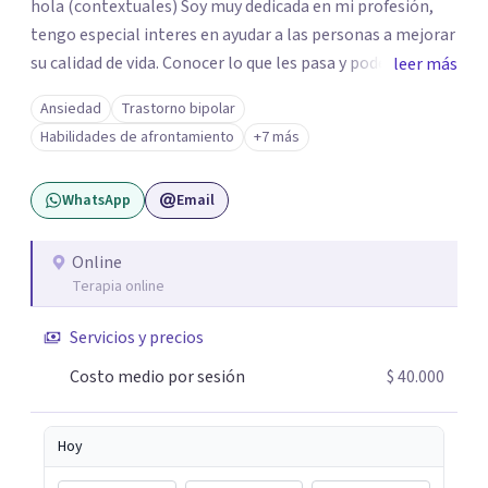
hola (contextuales) Soy muy dedicada en mi profesión,
tengo especial interes en ayudar a las personas a mejorar
su calidad de vida. Conocer lo que les pasa y poder trabajar
leer más
en ello brindando las herramientas necesarias. Hay
Ansiedad
Trastorno bipolar
momentos en la vida por los cuales atravezamos por
Habilidades de afrontamiento
+7 más
estados de ansiedad, depresión o estrés, es alli donde no
encontramos o nos parece no tener recursos para
WhatsApp
Email
afrontarlos, pareciera que no hay salida. Dentro de esta
línea y para estos casos la terapia cognitiva conductual
es la que ha presentado mayores evidencias epíricas en la
Online
Terapia online
solución de estos cuadros con resultados muy buenos y
duraderos. Por tanto si hay salida y estoy aqui para
Servicios y precios
acompañarte. Si estás buscando un espacio de
acompañamiento profesional en español, escríbeme y
Costo medio por sesión
$ 40.000
damos el primer paso juntos.
Hoy