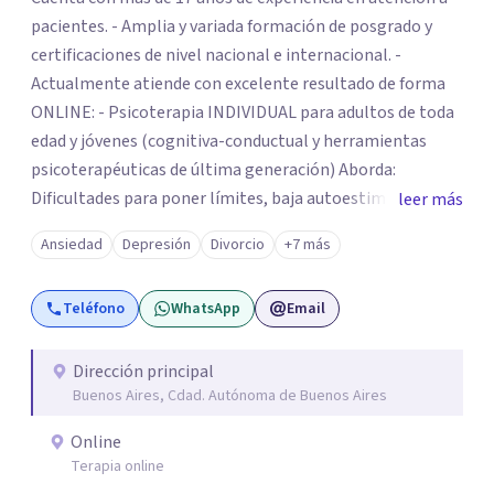
pacientes. - Amplia y variada formación de posgrado y
certificaciones de nivel nacional e internacional. -
Actualmente atiende con excelente resultado de forma
ONLINE: - Psicoterapia INDIVIDUAL para adultos de toda
edad y jóvenes (cognitiva-conductual y herramientas
psicoterapéuticas de última generación) Aborda:
Dificultades para poner límites, baja autoestima,
leer más
problemas vinculares, temores, dificultades para
Ansiedad
Depresión
Divorcio
+7 más
comunicar asertivamente, estrés, proclastinación, crisis
vitales, crisis vocacionales, depresión, ansiedad, etc. -
Teléfono
WhatsApp
Email
Psicoterapia de PAREJAS (TCC- Gottman- TCE/apego) –
Asistencia y ORIENTACIÓN A PADRES de niños y
adolescentes (crianza respetuosa y disciplina positiva). -
Dirección principal
Buenos Aires, Cdad. Autónoma de Buenos Aires
Enfoque integrativo y actualizado, con herramientas
psicoterapéuticas que dan resultados, basadas en
Online
evidencia científica, desde lo cognitivo- conductual, la
Terapia online
teoría del apego, la PNL, el BIOHAKING y terapias de 3ra