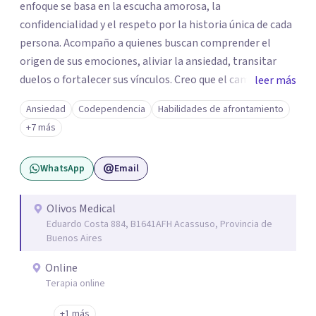
enfoque se basa en la escucha amorosa, la
confidencialidad y el respeto por la historia única de cada
persona. Acompaño a quienes buscan comprender el
origen de sus emociones, aliviar la ansiedad, transitar
duelos o fortalecer sus vínculos. Creo que el camino hacia
leer más
una vida más auténtica comienza cuando nos animamos
Ansiedad
Codependencia
Habilidades de afrontamiento
a mirar hacia adentro y a reconocer las raíces de lo que
+7 más
sentimos.
WhatsApp
Email
Olivos Medical
Eduardo Costa 884, B1641AFH Acassuso, Provincia de
Buenos Aires
Online
Terapia online
+1 más