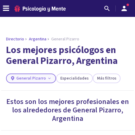
Directorio
Argentina
General Pizarro
ENCONTRAR MI TERAPEUTA
¿Necesitas ayuda para encontrar el
Los mejores psicólogos en
psicólogo adecuado?
General Pizarro, Argentina
Responde a unas breves preguntas y te ofreceremos
los profesionales que más se ajustan a tus
necesidades.
General Pizarro
Especialidades
Más filtros
Responder cuestionario
Estos son los mejores profesionales en
los alrededores de
General Pizarro
,
Argentina