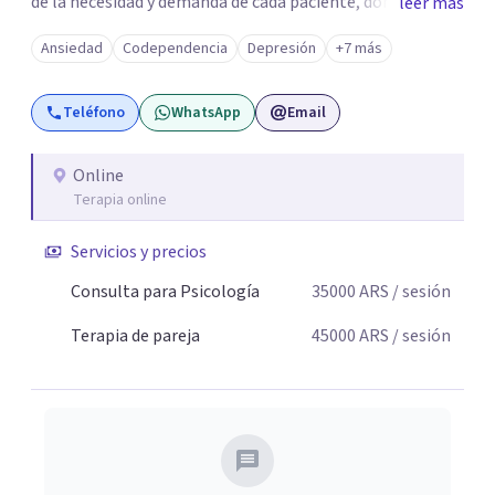
de la necesidad y demanda de cada paciente, donde
leer más
ambos vamos ejercer un papel activo en la orientación de
Ansiedad
Codependencia
Depresión
+7 más
la terapia. Para ello utilizo recursos técnicos amplios y
flexibles, adaptados al momento y problemática de cada
Teléfono
WhatsApp
Email
persona.
Online
Terapia online
Servicios y precios
Consulta para Psicología
35000
ARS
/ sesión
Terapia de pareja
45000
ARS
/ sesión