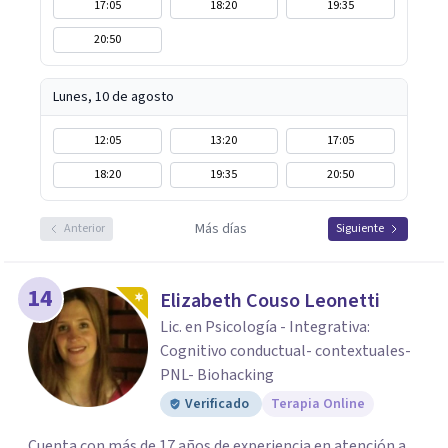
17:05
18:20
19:35
20:50
Lunes, 10 de agosto
12:05
13:20
17:05
18:20
19:35
20:50
Más días
Anterior
Siguiente
14
Elizabeth Couso Leonetti
Lic. en Psicología - Integrativa:
Cognitivo conductual- contextuales-
PNL- Biohacking
Verificado
Terapia Online
Cuenta con más de 17 años de experiencia en atención a