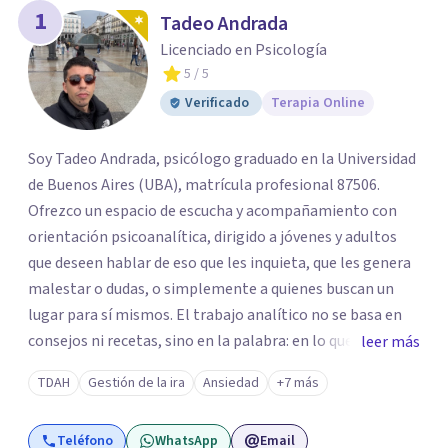
1
Tadeo Andrada
Licenciado en Psicología
5
/ 5
Verificado
Terapia Online
Soy Tadeo Andrada, psicólogo graduado en la Universidad
de Buenos Aires (UBA), matrícula profesional 87506.
Ofrezco un espacio de escucha y acompañamiento con
orientación psicoanalítica, dirigido a jóvenes y adultos
que deseen hablar de eso que les inquieta, que les genera
malestar o dudas, o simplemente a quienes buscan un
lugar para sí mismos. El trabajo analítico no se basa en
consejos ni recetas, sino en la palabra: en lo que cada
leer más
quien puede decir de su historia, de su deseo, de su
TDAH
Gestión de la ira
Ansiedad
+7 más
malestar... En el encuentro con un analista se abre la
posibilidad de pensar de otro modo eso que hasta ahora
Teléfono
WhatsApp
Email
parecía sin salida.