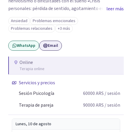
nerviosismo o dificultades con el sueño •Crisis
personales: pérdida de sentido, agotamiento emocional
leer más
o dificultad para manejar transiciones vitales •Conflictos
Ansiedad
Problemas emocionales
relacionales: problemas de pareja, tensiones familiares,
Problemas relacionales
+3 más
desafíos laborales o dificultades en dinámicas sociales.
WhatsApp
Email
Online
Terapia online
Servicios y precios
Sesión Psicología
60000
ARS
/ sesión
Terapia de pareja
90000
ARS
/ sesión
Lunes, 10 de agosto