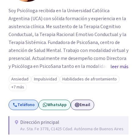
Soy Psicóloga recibida en la Universidad Católica
Argentina (UCA) con sólida formación y experiencia en la
asistencia clínica. Me sustento de la Terapia Cognitivo
Conductual, la Terapia Racional Emotivo Conductual y la
Terapia Sistémica. Fundadora de PsicoSana, centro de
atención de Salud Mental. Trabajo con modalidad virtual y
presencial. Actualmente me desempeño como Directora
y Psicóloga en PsicoSana tanto en la modalidad
leer más
presencial como la modalidad online. Busco poder
Ansiedad
Impulsividad
Habilidades de afrontamiento
acompañarte en tu proyecto de vida, de
+7 más
autoconocimiento, autoestima, bienestar y amor propio.
Mi objetivo es poder ayudarte a conocer tus emociones
Teléfono
WhatsApp
Email
desde una estabilidad emocional para lograr una
adecuada inteligencia emocional. A la par colaboro con el
Lic. Ricardo L.M. Boucherie, quien posee una orientación
Dirección principal
Av. Sta. Fe 3778, C1425 Cdad. Autónoma de Buenos Aires
Sistémica, Cognitivo Conductual y Psicoanálisis