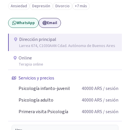
angustia, dificultades en los vínculos, inhibiciones,
Ansiedad
Depresión
Divorcio
+7 más
duelos, crisis vitales, padecimientos subjetivos y otros
modos de malestar. La práctica analítica propone un
WhatsApp
Email
espacio de palabra donde cada sujeto pueda interrogar
aquello que le genera sufrimiento, apostando a la
construcción de una respuesta singular frente a su
Dirección principal
Larrea 674, C1030AAN Cdad. Autónoma de Buenos Aires
malestar.
Online
Terapia online
Servicios y precios
Psicología infanto-juvenil
40000
ARS
/ sesión
Psicología adulto
40000
ARS
/ sesión
Primera visita Psicología
40000
ARS
/ sesión