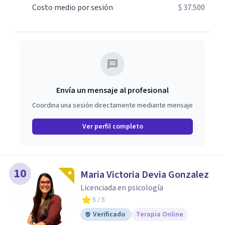
conseguir los objetivos que nos planteamos al inicio de
Costo medio por sesión
$ 37.500
tu proceso, me considero una psicóloga cercana y
honesta así como también con un lenguaje que me
permita estar cerca del proceso de cada paciente.
Envía un mensaje al profesional
Coordina una sesión directamente mediante mensaje
Ver perfil completo
10
Maria Victoria Devia Gonzalez
Licenciada en psicología
5
/ 5
Verificado
Terapia Online