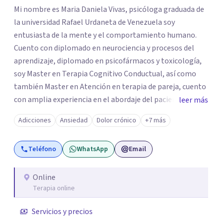
Mi nombre es Maria Daniela Vivas, psicóloga graduada de
la universidad Rafael Urdaneta de Venezuela soy
entusiasta de la mente y el comportamiento humano.
Cuento con diplomado en neurociencia y procesos del
aprendizaje, diplomado en psicofármacos y toxicología,
soy Master en Terapia Cognitivo Conductual, así como
también Master en Atención en terapia de pareja, cuento
con amplia experiencia en el abordaje del paciente con
leer más
trastorno afectivo bipolar y pacientes con trastornos de
Adicciones
Ansiedad
Dolor crónico
+7 más
personalidad y trastorno del estado de ánimo Me
especializo en casos de ansiedad, depresión, trastornos
Teléfono
WhatsApp
Email
del sueño, trastorno alimenticio corporal, así como
también casos en los que exista abuso de sustancias y
violencia de género. Me caracterizo por ser una psicóloga
Online
Terapia online
cercana con mis pacientes, en mi abordaje encontrarás
una combinación de empatía y conocimiento que me
Servicios y precios
permite estar disponible para mis pacientes y así