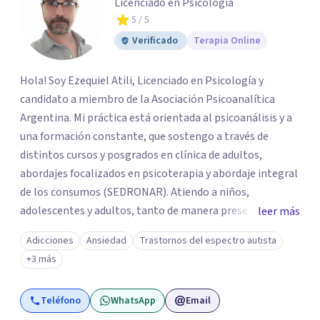
Licenciado en Psicología
5
/ 5
Verificado
Terapia Online
Hola! Soy Ezequiel Atili, Licenciado en Psicología y
candidato a miembro de la Asociación Psicoanalítica
Argentina. Mi práctica está orientada al psicoanálisis y a
una formación constante, que sostengo a través de
distintos cursos y posgrados en clínica de adultos,
abordajes focalizados en psicoterapia y abordaje integral
de los consumos (SEDRONAR). Atiendo a niños,
adolescentes y adultos, tanto de manera presencial
leer más
como online. Trabajo con distintas problemáticas como
Adicciones
Ansiedad
Trastornos del espectro autista
depresión, ataques de pánico, adicciones, trastornos
+3 más
alimentarios, trastornos del espectro autista (TEA) y
otras situaciones que generan malestar. Entiendo que
Teléfono
WhatsApp
Email
cada persona llega con una historia única, por eso el