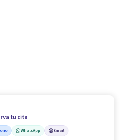
rva tu cita
fono
WhatsApp
Email