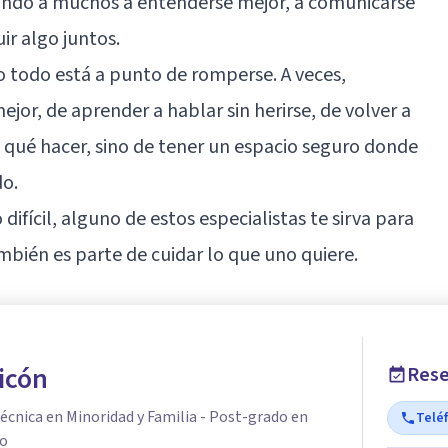
ando a muchos a entenderse mejor, a comunicarse
uir algo juntos.
do todo está a punto de romperse. A veces,
or, de aprender a hablar sin herirse, de volver a
a qué hacer, sino de tener un espacio seguro donde
do.
fícil, alguno de estos especialistas te sirva para
mbién es parte de cuidar lo que uno quiere.
icón
Rese
cnica en Minoridad y Familia - Post-grado en
Telé
ro