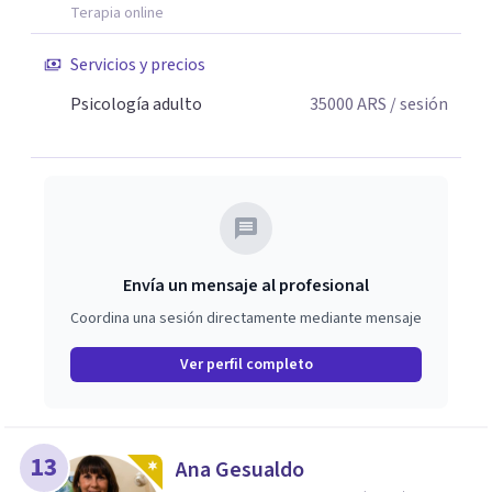
que las emociones no se "corrigen": se escuchan, se
Terapia online
abrazan y se ordenan. Por eso mi forma de trabajar
combina técnica, claridad y empatia. Si algo de lo que
Servicios y precios
leíste resonó con vos, sera un honor acompañarte en tu
Psicología adulto
35000
ARS
/ sesión
proceso de cambio.
Envía un mensaje al profesional
Coordina una sesión directamente mediante mensaje
Ver perfil completo
13
Ana Gesualdo