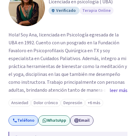
Licenciada en psicologia ( UBA)
Verificado
Terapia Online
Hola! Soy Ana, licenciada en Psicología egresada de la
UBA en 1992. Cuento con un posgrado en la Fundación
Favaloro en Psicoprofilaxis Quirúrgica en TX y soy
especialista en Cuidados Paliativos. Además, integro a mi
práctica herramientas de bienestar como la meditación y
el yoga, disciplinas en las que también me desempeño
como instructora. Trabajo principalmente con personas
adultas, brindando atención tanto de manera online
leer más
como en el consultorio, adaptándome a las necesidades
Ansiedad
Dolor crónico
Depresión
+6 más
de cada paciente. Acompaño procesos vinculados a la
ansiedad, la depresión, el estrés, el duelo, el dolor crónico
Teléfono
WhatsApp
Email
y distintos momentos vitales que requieren contención,
escucha y orientación profesional.