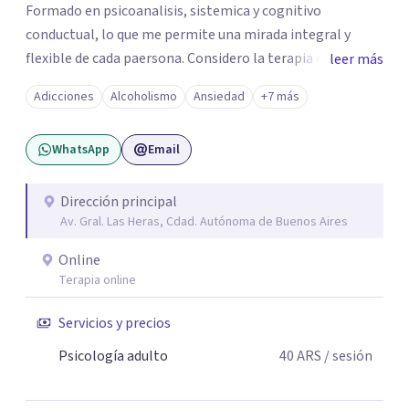
Formado en psicoanalisis, sistemica y cognitivo
conductual, lo que me permite una mirada integral y
flexible de cada paersona. Considero la terapia como un
leer más
espacio de escucha, construcción y transformación,
Adicciones
Alcoholismo
Ansiedad
+7 más
adpatando el contexto de cada persona para ayudarla de
la mejor manera posible.
WhatsApp
Email
Dirección principal
Av. Gral. Las Heras, Cdad. Autónoma de Buenos Aires
Online
Terapia online
Servicios y precios
Psicología adulto
40
ARS
/ sesión