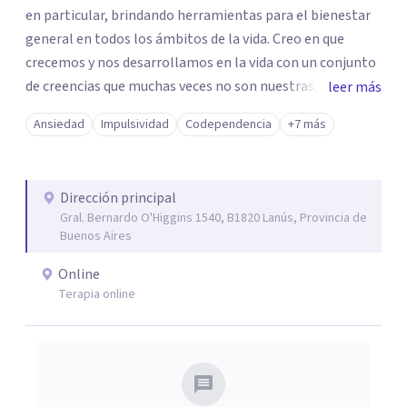
en particular, brindando herramientas para el bienestar
general en todos los ámbitos de la vida. Creo en que
crecemos y nos desarrollamos en la vida con un conjunto
de creencias que muchas veces no son nuestras, propias o
leer más
son erróneas acerca de nosotros mismos,o de la vida en
Ansiedad
Impulsividad
Codependencia
+7 más
general, incluyendo los vínculos con otras personas.. y
esto nos dificulta a la hora de transitar nuestro propio
camino. Por eso trabajo en la desprogramación de viejas
Dirección principal
creencias limitantes para vivir una vida diferente desde el
Gral. Bernardo O'Higgins 1540, B1820 Lanús, Provincia de
verdadero ser.
Buenos Aires
Online
Terapia online