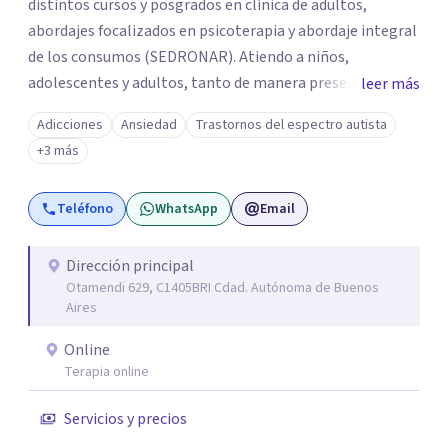
distintos cursos y posgrados en clínica de adultos,
abordajes focalizados en psicoterapia y abordaje integral
de los consumos (SEDRONAR). Atiendo a niños,
adolescentes y adultos, tanto de manera presencial
leer más
como online. Trabajo con distintas problemáticas como
Adicciones
Ansiedad
Trastornos del espectro autista
depresión, ataques de pánico, adicciones, trastornos
+3 más
alimentarios, trastornos del espectro autista (TEA) y
otras situaciones que generan malestar. Entiendo que
Teléfono
WhatsApp
Email
cada persona llega con una historia única, por eso el
proceso terapéutico es siempre singular y adaptado a
quien consulta.
Dirección principal
Otamendi 629, C1405BRI Cdad. Autónoma de Buenos
Aires
Online
Terapia online
Servicios y precios