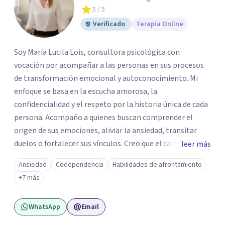
5
/ 5
Verificado
Terapia Online
Soy María Lucila Lois, consultora psicológica con
vocación por acompañar a las personas en sus procesos
de transformación emocional y autoconocimiento. Mi
enfoque se basa en la escucha amorosa, la
confidencialidad y el respeto por la historia única de cada
persona. Acompaño a quienes buscan comprender el
origen de sus emociones, aliviar la ansiedad, transitar
duelos o fortalecer sus vínculos. Creo que el camino hacia
leer más
una vida más auténtica comienza cuando nos animamos
Ansiedad
Codependencia
Habilidades de afrontamiento
a mirar hacia adentro y a reconocer las raíces de lo que
+7 más
sentimos.
WhatsApp
Email