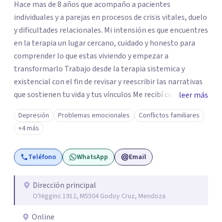
Hace mas de 8 años que acompaño a pacientes
individuales y a parejas en procesos de crisis vitales, duelo
y dificultades relacionales. Mi intensión es que encuentres
en la terapia un lugar cercano, cuidado y honesto para
comprender lo que estas viviendo y empezar a
transformarlo Trabajo desde la terapia sistemica y
existencial con el fin de revisar y reescribir las narrativas
que sostienen tu vida y tus vínculos Me recibí como lic en
leer más
psicología en 2016 (Universidad de Mendoza). Soy
Depresión
Problemas emocionales
Conflictos familiares
especialista en terapia de pareja (Escuela Sistemica
+4 más
Argentina), diplomada en psicoterapia integrativa
(Universidad de Mendoza) y cuento con formaciones en
Teléfono
WhatsApp
Email
duelo y terapia analítico-existencial Creo en la fuerza del
dialogo honesto, el cuidado mutuo y la posibilidad de
transformar relaciones (la primera relación es con
Dirección principal
O'Higgins 1912, M5504 Godoy Cruz, Mendoza
nosotros mismos). Como persona y terapeuta, encuentro
un profundo valor en ser escuchados sin juicio. Aprendí
Online