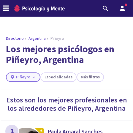
Directorio
Argentina
Piñeyro
ENCONTRAR MI TERAPEUTA
¿Necesitas ayuda para encontrar el
Los mejores psicólogos en
psicólogo adecuado?
Piñeyro, Argentina
Responde a unas breves preguntas y te ofreceremos
los profesionales que más se ajustan a tus
necesidades.
Piñeyro
Especialidades
Más filtros
Responder cuestionario
Estos son los mejores profesionales en
los alrededores de
Piñeyro
,
Argentina
1
Paula Amaral Sanches