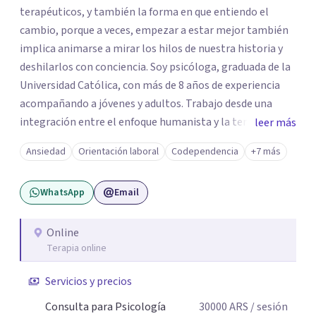
terapéuticos, y también la forma en que entiendo el
cambio, porque a veces, empezar a estar mejor también
implica animarse a mirar los hilos de nuestra historia y
deshilarlos con conciencia. Soy psicóloga, graduada de la
Universidad Católica, con más de 8 años de experiencia
acompañando a jóvenes y adultos. Trabajo desde una
integración entre el enfoque humanista y la terapia
leer más
cognitivo-conductual (TCC), combinando una escucha
Ansiedad
Orientación laboral
Codependencia
+7 más
profunda, empática y sin juicios, con herramientas con
herramientas psicológicas que ayudan a reconocer
WhatsApp
Email
patrones, resignificar experiencias y construir cambios
posibles. En el espacio terapéutico, el objetivo es que
puedas no solo sentirte escuchado/a, sino también
Online
Terapia online
comprender lo que te pasa, identificar patrones que
generan malestar y desarrollar recursos concretos para
Servicios y precios
afrontarlo.
Consulta para Psicología
30000
ARS
/ sesión