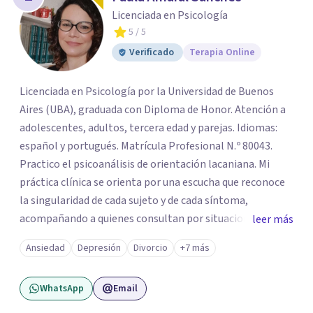
Licenciada en Psicología
5
/ 5
Verificado
Terapia Online
Licenciada en Psicología por la Universidad de Buenos
Aires (UBA), graduada con Diploma de Honor. Atención a
adolescentes, adultos, tercera edad y parejas. Idiomas:
español y portugués. Matrícula Profesional N.º 80043.
Practico el psicoanálisis de orientación lacaniana. Mi
práctica clínica se orienta por una escucha que reconoce
la singularidad de cada sujeto y de cada síntoma,
acompañando a quienes consultan por situaciones de
leer más
angustia, dificultades en los vínculos, inhibiciones,
Ansiedad
Depresión
Divorcio
+7 más
duelos, crisis vitales, padecimientos subjetivos y otros
modos de malestar. La práctica analítica propone un
WhatsApp
Email
espacio de palabra donde cada sujeto pueda interrogar
aquello que le genera sufrimiento, apostando a la