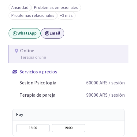
o dificultad para manejar transiciones vitales •Conflictos
Ansiedad
Problemas emocionales
relacionales: problemas de pareja, tensiones familiares,
Problemas relacionales
+3 más
desafíos laborales o dificultades en dinámicas sociales.
WhatsApp
Email
Online
Terapia online
Servicios y precios
Sesión Psicología
60000
ARS
/ sesión
Terapia de pareja
90000
ARS
/ sesión
Hoy
18:00
19:00