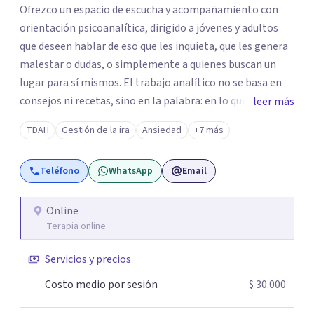
Ofrezco un espacio de escucha y acompañamiento con
orientación psicoanalítica, dirigido a jóvenes y adultos
que deseen hablar de eso que les inquieta, que les genera
malestar o dudas, o simplemente a quienes buscan un
lugar para sí mismos. El trabajo analítico no se basa en
consejos ni recetas, sino en la palabra: en lo que cada
leer más
quien puede decir de su historia, de su deseo, de su
TDAH
Gestión de la ira
Ansiedad
+7 más
malestar... En el encuentro con un analista se abre la
posibilidad de pensar de otro modo eso que hasta ahora
Teléfono
WhatsApp
Email
parecía sin salida.
Online
Terapia online
Servicios y precios
Costo medio por sesión
$ 30.000