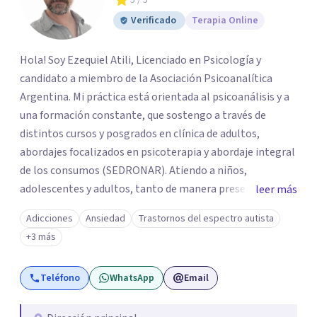
5
/ 5
Verificado
Terapia Online
Hola! Soy Ezequiel Atili, Licenciado en Psicología y
candidato a miembro de la Asociación Psicoanalítica
Argentina. Mi práctica está orientada al psicoanálisis y a
una formación constante, que sostengo a través de
distintos cursos y posgrados en clínica de adultos,
abordajes focalizados en psicoterapia y abordaje integral
de los consumos (SEDRONAR). Atiendo a niños,
adolescentes y adultos, tanto de manera presencial
leer más
como online. Trabajo con distintas problemáticas como
Adicciones
Ansiedad
Trastornos del espectro autista
depresión, ataques de pánico, adicciones, trastornos
+3 más
alimentarios, trastornos del espectro autista (TEA) y
otras situaciones que generan malestar. Entiendo que
Teléfono
WhatsApp
Email
cada persona llega con una historia única, por eso el
proceso terapéutico es siempre singular y adaptado a