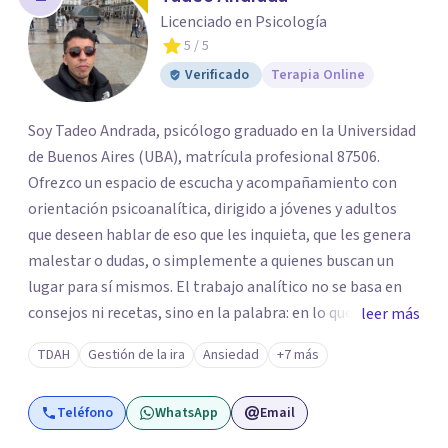
Licenciado en Psicología
5
/ 5
Verificado
Terapia Online
Soy Tadeo Andrada, psicólogo graduado en la Universidad
de Buenos Aires (UBA), matrícula profesional 87506.
Ofrezco un espacio de escucha y acompañamiento con
orientación psicoanalítica, dirigido a jóvenes y adultos
que deseen hablar de eso que les inquieta, que les genera
malestar o dudas, o simplemente a quienes buscan un
lugar para sí mismos. El trabajo analítico no se basa en
consejos ni recetas, sino en la palabra: en lo que cada
leer más
quien puede decir de su historia, de su deseo, de su
TDAH
Gestión de la ira
Ansiedad
+7 más
malestar... En el encuentro con un analista se abre la
posibilidad de pensar de otro modo eso que hasta ahora
Teléfono
WhatsApp
Email
parecía sin salida.