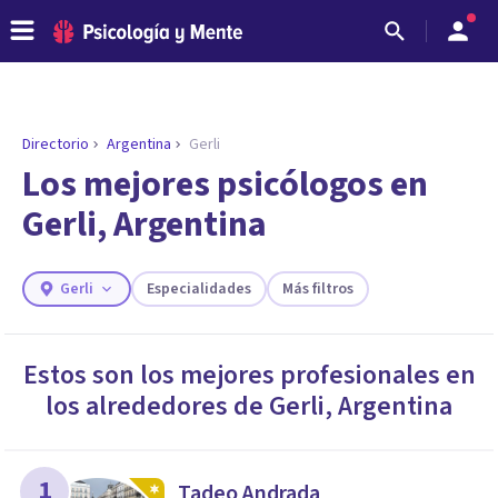
Directorio
Argentina
Gerli
ENCONTRAR MI TERAPEUTA
¿Necesitas ayuda para encontrar el
Los mejores psicólogos en
psicólogo adecuado?
Gerli, Argentina
Responde a unas breves preguntas y te ofreceremos
los profesionales que más se ajustan a tus
necesidades.
Gerli
Especialidades
Más filtros
Responder cuestionario
Estos son los mejores profesionales en
los alrededores de
Gerli
,
Argentina
1
Tadeo Andrada