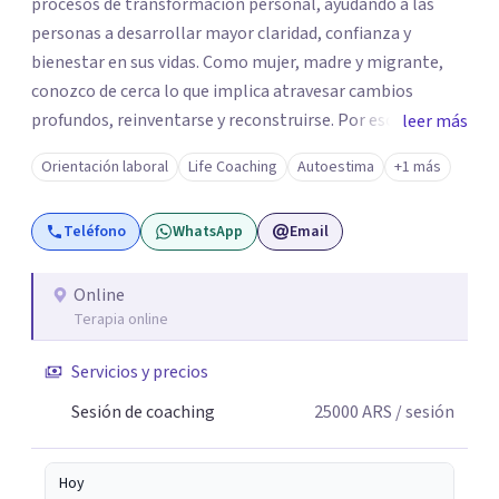
procesos de transformación personal, ayudando a las
personas a desarrollar mayor claridad, confianza y
bienestar en sus vidas. Como mujer, madre y migrante,
conozco de cerca lo que implica atravesar cambios
profundos, reinventarse y reconstruirse. Por eso mi
leer más
acompañamiento combina herramientas de orientación,
Orientación laboral
Life Coaching
Autoestima
+1 más
coaching y desarrollo personal para ayudar a cada mujer a
comprender dónde está, identificar qué la está limitando
Teléfono
WhatsApp
Email
y diseñar acciones concretas para avanzar hacia una vida
más auténtica, plena y alineada con quien realmente
quiere ser. A lo largo de mi trayectoria he aprendido que
Online
Terapia online
detrás de cada crisis, cambio o sensación de
estancamiento existe una oportunidad de crecimiento.
Servicios y precios
Por eso ofrezco un espacio de escucha genuina, reflexión
y acompañamiento, donde cada persona puede sentirse
Sesión de coaching
25000
ARS
/ sesión
comprendida, sin juicios ni fórmulas prefabricadas.
Hoy