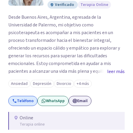
Verificado
Terapia Online
Desde Buenos Aires, Argentina, egresada de la
Universidad de Palermo, mi objetivo como
psicoterapeuta es acompañar a mis pacientes en un
proceso transformador hacia el bienestar integral,
ofreciendo un espacio cálido y empático para explorar y
generar los recursos para superar las dificultades
emocionales. Estoy comprometida en ayudar a mis
pacientes a alcanzar una vida más plena y equilibrada. Si
leer más
estás atravesando una crisis y sentís que necesitás ayuda
Ansiedad
Depresión
Divorcio
+4 más
o quisieras profundizar en tu autoconocimiento, te invito
a que me contactes para acompañarte en el proceso.
Teléfono
WhatsApp
Email
Online
Terapia online