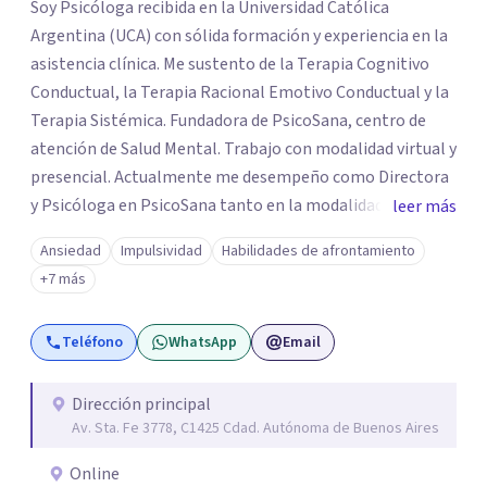
Soy Psicóloga recibida en la Universidad Católica
Argentina (UCA) con sólida formación y experiencia en la
asistencia clínica. Me sustento de la Terapia Cognitivo
Conductual, la Terapia Racional Emotivo Conductual y la
Terapia Sistémica. Fundadora de PsicoSana, centro de
atención de Salud Mental. Trabajo con modalidad virtual y
presencial. Actualmente me desempeño como Directora
y Psicóloga en PsicoSana tanto en la modalidad
leer más
presencial como la modalidad online. Busco poder
Ansiedad
Impulsividad
Habilidades de afrontamiento
acompañarte en tu proyecto de vida, de
+7 más
autoconocimiento, autoestima, bienestar y amor propio.
Mi objetivo es poder ayudarte a conocer tus emociones
Teléfono
WhatsApp
Email
desde una estabilidad emocional para lograr una
adecuada inteligencia emocional. A la par colaboro con el
Lic. Ricardo L.M. Boucherie, quien posee una orientación
Dirección principal
Av. Sta. Fe 3778, C1425 Cdad. Autónoma de Buenos Aires
Sistémica, Cognitivo Conductual y Psicoanálisis
Lacaniano.
Online