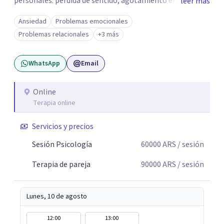
personales: pérdida de sentido, agotamiento emocional
leer más
o dificultad para manejar transiciones vitales •Conflictos
Ansiedad
Problemas emocionales
relacionales: problemas de pareja, tensiones familiares,
Problemas relacionales
+3 más
desafíos laborales o dificultades en dinámicas sociales.
WhatsApp
Email
Online
Terapia online
Servicios y precios
Sesión Psicología
60000
ARS
/ sesión
Terapia de pareja
90000
ARS
/ sesión
Lunes, 10 de agosto
12:00
13:00