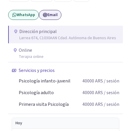
duelos, crisis vitales, padecimientos subjetivos y otros
modos de malestar. La práctica analítica propone un
WhatsApp
Email
espacio de palabra donde cada sujeto pueda interrogar
aquello que le genera sufrimiento, apostando a la
construcción de una respuesta singular frente a su
Dirección principal
Larrea 674, C1030AAN Cdad. Autónoma de Buenos Aires
malestar.
Online
Terapia online
Servicios y precios
Psicología infanto-juvenil
40000
ARS
/ sesión
Psicología adulto
40000
ARS
/ sesión
Primera visita Psicología
40000
ARS
/ sesión
Hoy