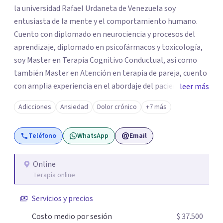
la universidad Rafael Urdaneta de Venezuela soy
entusiasta de la mente y el comportamiento humano.
Cuento con diplomado en neurociencia y procesos del
aprendizaje, diplomado en psicofármacos y toxicología,
soy Master en Terapia Cognitivo Conductual, así como
también Master en Atención en terapia de pareja, cuento
con amplia experiencia en el abordaje del paciente con
leer más
trastorno afectivo bipolar y pacientes con trastornos de
Adicciones
Ansiedad
Dolor crónico
+7 más
personalidad y trastorno del estado de ánimo Me
especializo en casos de ansiedad, depresión, trastornos
Teléfono
WhatsApp
Email
del sueño, trastorno alimenticio corporal, así como
también casos en los que exista abuso de sustancias y
violencia de género. Me caracterizo por ser una psicóloga
Online
Terapia online
cercana con mis pacientes, en mi abordaje encontrarás
una combinación de empatía y conocimiento que me
Servicios y precios
permite estar disponible para mis pacientes y así
conseguir los objetivos que nos planteamos al inicio de
Costo medio por sesión
$ 37.500