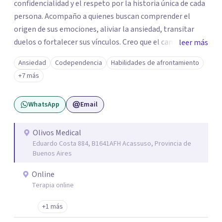
confidencialidad y el respeto por la historia única de cada
persona. Acompaño a quienes buscan comprender el
origen de sus emociones, aliviar la ansiedad, transitar
duelos o fortalecer sus vínculos. Creo que el camino hacia
leer más
una vida más auténtica comienza cuando nos animamos
Ansiedad
Codependencia
Habilidades de afrontamiento
a mirar hacia adentro y a reconocer las raíces de lo que
+7 más
sentimos.
WhatsApp
Email
Olivos Medical
Eduardo Costa 884, B1641AFH Acassuso, Provincia de
Buenos Aires
Online
Terapia online
+1 más