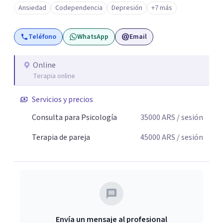
ambos vamos ejercer un papel activo en la orientación de
Ansiedad
Codependencia
Depresión
+7 más
la terapia. Para ello utilizo recursos técnicos amplios y
flexibles, adaptados al momento y problemática de cada
Teléfono
WhatsApp
Email
persona.
Online
Terapia online
Servicios y precios
Consulta para Psicología
35000
ARS
/ sesión
Terapia de pareja
45000
ARS
/ sesión
Envía un mensaje al profesional