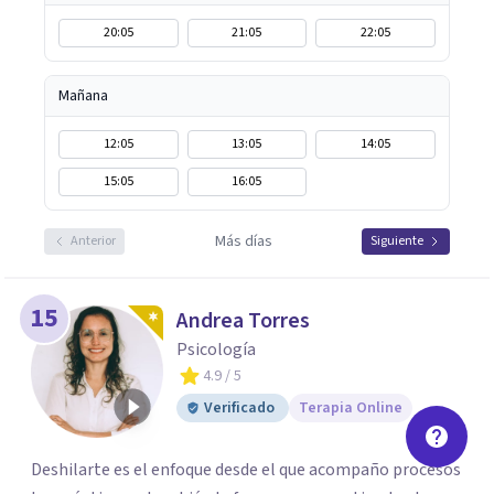
20:05
21:05
22:05
Mañana
12:05
13:05
14:05
15:05
16:05
Más días
Anterior
Siguiente
15
Andrea Torres
Psicología
4.9
/ 5
Verificado
Terapia Online
Deshilarte es el enfoque desde el que acompaño procesos