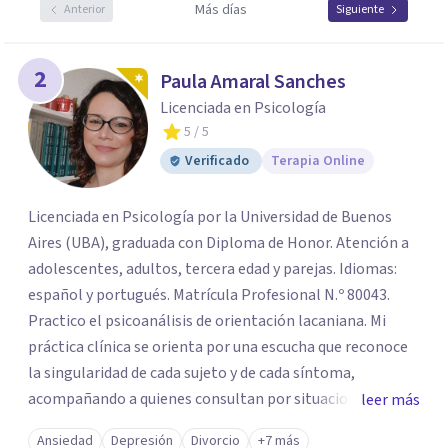
Más días
Anterior
Siguiente
2
Paula Amaral Sanches
Licenciada en Psicología
5
/ 5
Verificado
Terapia Online
Licenciada en Psicología por la Universidad de Buenos
Aires (UBA), graduada con Diploma de Honor. Atención a
adolescentes, adultos, tercera edad y parejas. Idiomas:
español y portugués. Matrícula Profesional N.º 80043.
Practico el psicoanálisis de orientación lacaniana. Mi
práctica clínica se orienta por una escucha que reconoce
la singularidad de cada sujeto y de cada síntoma,
acompañando a quienes consultan por situaciones de
leer más
angustia, dificultades en los vínculos, inhibiciones,
Ansiedad
Depresión
Divorcio
+7 más