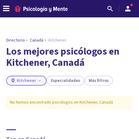
Directorio
Canadá
Kitchener
Los mejores psicólogos en
Kitchener, Canadá
Kitchener
Especialidades
Más filtros
No hemos encontrado psicólogos en
Kitchener
,
Canadá
ENCONTRAR MI TERAPEUTA
¿Necesitas ayuda para encontrar el
psicólogo adecuado?
Responde a unas breves preguntas y te ofreceremos