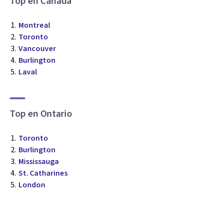
Top en Canadá
los profesionales que más se ajustan a tus
necesidades.
Montreal
Responder cuestionario
Toronto
Vancouver
Burlington
Laval
Top en Ontario
Toronto
Burlington
Mississauga
St. Catharines
London