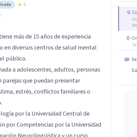
ficado
5
Co
An
Me
tiene más de 15 años de experiencia
On
Te
do en diversos centros de salud mental
el público.
Se
amada a adolescentes, adultos, personas
Co
én parejas que puedan presentar
ima, estrés, conflictos familiares o
.
logía por la Universidad Central de
ión por Competencias por la Universidad
mación Neurolingüística y un curso