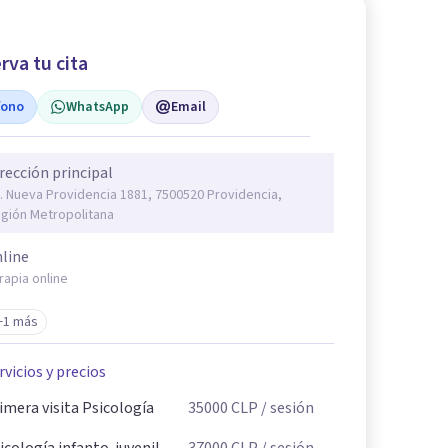
rva tu cita
fono
WhatsApp
Email
rección principal
. Nueva Providencia 1881, 7500520 Providencia,
gión Metropolitana
line
rapia online
+1 más
rvicios y precios
imera visita Psicología
35000
CLP
/ sesión
icología infanto-juvenil
37000
CLP
/ sesión