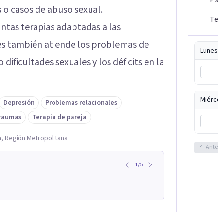
s o casos de abuso sexual.
Te
intas terapias adaptadas a las
les también atiende los problemas de
Lunes
 dificultades sexuales y los déficits en la
Miérc
Depresión
Problemas relacionales
raumas
Terapia de pareja
a, Región Metropolitana
Ante
1
/
5