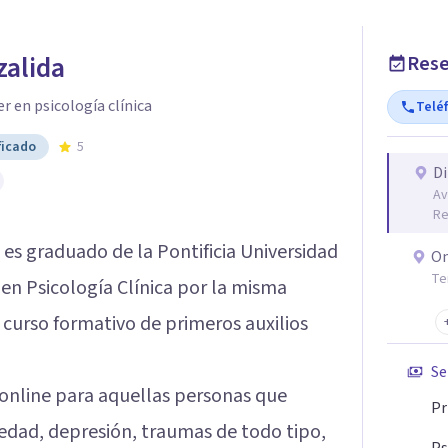
zalida
Rese
r en psicología clínica
Telé
ficado
5
Di
Av
Re
es graduado de la Pontificia Universidad
On
Te
 en Psicología Clínica por la misma
curso formativo de primeros auxilios
Se
 online para aquellas personas que
Pr
edad, depresión, traumas de todo tipo,
Ps