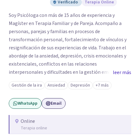
Verificado
Terapia Online
Soy Psicóloga con más de 15 años de experiencia y
Magíster en Terapia Familiar y de Pareja. Acompaño a
personas, parejas y familias en procesos de
transformación personal, fortalecimiento de vínculos y
resignificación de sus experiencias de vida. Trabajo en el
abordaje de la ansiedad, depresión, crisis emocionales y
existenciales, conflictos en las relaciones
interpersonales y dificultades en la gestión emocional,
leer más
ofreciendo un espacio de escucha, comprensión y
Gestión de la ira
Ansiedad
Depresión
+7 más
acompañamiento terapéutico. Cada proceso terapéutico
es único. Por eso, en cada sesión se construye un espacio
WhatsApp
Email
seguro donde la palabra, las emociones y las experiencias
pueden ser comprendidas desde una mirada profunda y
humana. A través del análisis y la reflexión conjunta,
Online
Terapia online
buscamos identificar aquello que genera malestar o
conflicto, para construir nuevas formas de entender la