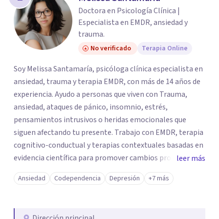
Doctora en Psicología Clínica |
Especialista en EMDR, ansiedad y
trauma.
No verificado
Terapia Online
Soy Melissa Santamaría, psicóloga clínica especialista en
ansiedad, trauma y terapia EMDR, con más de 14 años de
experiencia. Ayudo a personas que viven con Trauma,
ansiedad, ataques de pánico, insomnio, estrés,
pensamientos intrusivos o heridas emocionales que
siguen afectando tu presente. Trabajo con EMDR, terapia
cognitivo-conductual y terapias contextuales basadas en
evidencia científica para promover cambios profundos y
leer más
duraderos. Atiendo adultos, adolescentes, parejas y
Ansiedad
Codependencia
Depresión
+7 más
familias de forma presencial en Medellín y online, en un
espacio seguro, cercano y profesional.
Dirección principal