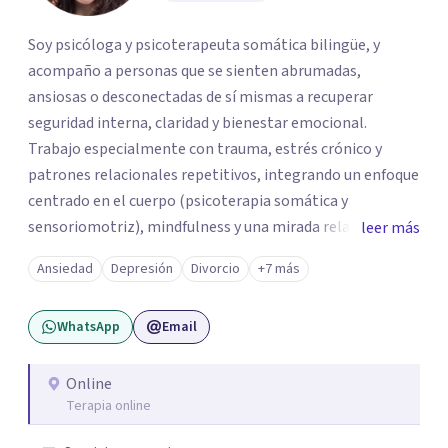
Soy psicóloga y psicoterapeuta somática bilingüe, y
acompaño a personas que se sienten abrumadas,
ansiosas o desconectadas de sí mismas a recuperar
seguridad interna, claridad y bienestar emocional.
Trabajo especialmente con trauma, estrés crónico y
patrones relacionales repetitivos, integrando un enfoque
centrado en el cuerpo (psicoterapia somática y
sensoriomotriz), mindfulness y una mirada relacional y
leer más
psicodinámica. En terapia te ayudo a entender lo que te
Ansiedad
Depresión
Divorcio
+7 más
pasa sin juicio, a regular tu sistema nervioso y a
desarrollar recursos concretos para sentirte más
WhatsApp
Email
presente, estable y en paz contigo. También tengo
formación en constelaciones familiares a nivel individual,
lo que me permite abordar dinámicas profundas que
Online
Terapia online
pueden estar influyendo en tu historia y tus vínculos
actuales.