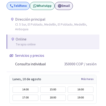
estimación de probabilidades reales de recuperación de la
Teléfono
WhatsApp
Email
relación de pareja 2- Análisis conductual: evaluación de
comportamientos post-ruptura y patrones de
interacción 3- Soporte emocional: acompañamiento
Dirección principal
Cl. 5 Sur, El Poblado, Medellín, El Poblado, Medellín,
para la gestión del duelo afectivo
Antioquia
Online
Terapia online
Servicios y precios
Consulta individual
350000
COP
/ sesión
Lunes, 10 de agosto
Más horas
14:00
15:00
16:00
17:00
18:00
19:00