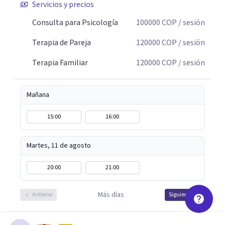
Servicios y precios
historia personal, familiar o de pareja y promover
cambios que favorezcan el bienestar emocional y
Consulta para Psicología
100000
COP
/ sesión
relacional. La terapia es una oportunidad para
Terapia de Pareja
120000
COP
/ sesión
comprenderse, transformarse y construir relaciones más
conscientes y saludables. Te espero para acompañarte en
Terapia Familiar
120000
COP
/ sesión
tu proceso personal, familiar o de pareja.
Mañana
15:00
16:00
Martes, 11 de agosto
20:00
21:00
Más días
Anterior
Siguiente