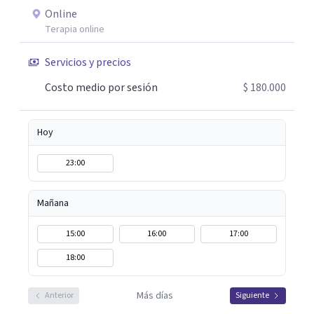
tus herramientas emocionales y encontrar nuevas
Online
maneras de afrontar aquello que hoy te genera malestar.
Terapia online
Atiendo presencial en Bogotá y también terapia online,
adaptándome a tus necesidades. Si sientes que es
Servicios y precios
momento de empezar un proceso terapéutico o deseas
Costo medio por sesión
$ 180.000
comprender mejor lo que estás viviendo, estaré
encantada de acompañarte en este camino hacia tu
bienestar emocional.
Hoy
23:00
Mañana
15:00
16:00
17:00
18:00
Más días
Anterior
Siguiente