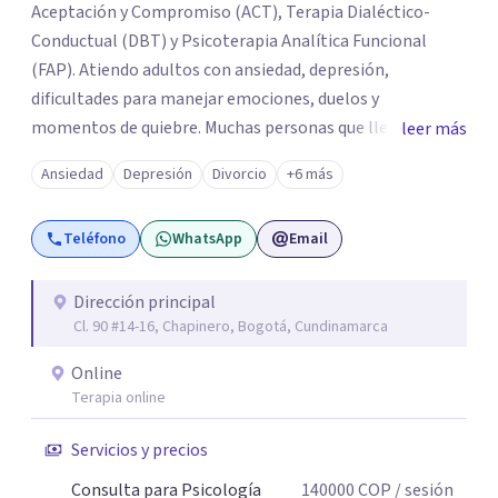
Aceptación y Compromiso (ACT), Terapia Dialéctico-
Conductual (DBT) y Psicoterapia Analítica Funcional
(FAP). Atiendo adultos con ansiedad, depresión,
dificultades para manejar emociones, duelos y
momentos de quiebre. Muchas personas que llegan a
leer más
consulta no solo cargan con un síntoma: sienten que sus
Ansiedad
Depresión
Divorcio
+6 más
propias reacciones emocionales les complican más la
vida. Desde ahí trabajamos. No busco eliminar el
Teléfono
WhatsApp
Email
malestar a la fuerza. Prefiero entender qué lo sostiene y
trabajar desde eso, no en contra. Atiendo en Bogotá de
forma presencial y también online.
Dirección principal
Cl. 90 #14-16, Chapinero, Bogotá, Cundinamarca
Online
Terapia online
Servicios y precios
Consulta para Psicología
140000
COP
/ sesión