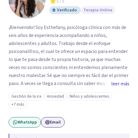
5
/ 5
Verificado
Terapia Online
¡Bienvenido! Soy Esthefany, psicóloga clínica con más de
seis años de experiencia acompañando a niños,
adolescentes y adultos. Trabajo desde el enfoque
psicoanalítico, el cual te ofrece un espacio para entender
lo que te pasa desde tu propia historia, ya que muchas
veces no somos conscientes ni entendemos plenamente
nuestro malestar. Sé que no siempre es fácil dar el primer
paso. A veces se llega a consulta sin saber muy bien qué
leer más
decir, o sintiendo que algo no anda bien pero sin poder
Gestión de la ira
Ansiedad
Niños y adolescentes
nombrarlo. Mi intención es acompañarte en ese proceso,
+7 más
sin juicios y a tu propio ritmo, para que lo que hoy te pesa
pueda pensarse y transformarse.
WhatsApp
Email