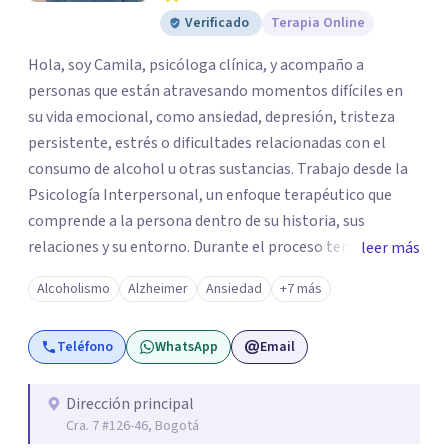
Verificado
Terapia Online
Hola, soy Camila, psicóloga clínica, y acompaño a
personas que están atravesando momentos difíciles en
su vida emocional, como ansiedad, depresión, tristeza
persistente, estrés o dificultades relacionadas con el
consumo de alcohol u otras sustancias. Trabajo desde la
Psicología Interpersonal, un enfoque terapéutico que
comprende a la persona dentro de su historia, sus
relaciones y su entorno. Durante el proceso terapéutico
leer más
exploramos cómo tus experiencias pasadas, tus vínculos
Alcoholismo
Alzheimer
Ansiedad
+7 más
y tu contexto actual influyen en tu bienestar emocional,
con el objetivo de generar cambios significativos y
Teléfono
WhatsApp
Email
duraderos en tu vida. Mi propósito como psicóloga es
ofrecer un espacio seguro, cálido y libre de juicios, donde
puedas sentirte escuchado(a). En terapia trabajaremos
Dirección principal
Cra. 7 #126-46, Bogotá
juntos para identificar tus recursos personales, fortalecer