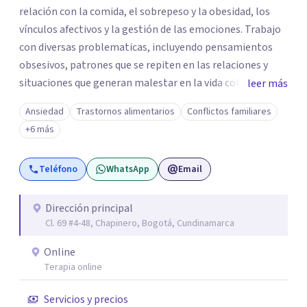
relación con la comida, el sobrepeso y la obesidad, los
vínculos afectivos y la gestión de las emociones. Trabajo
con diversas problematicas, incluyendo pensamientos
obsesivos, patrones que se repiten en las relaciones y
situaciones que generan malestar en la vida cotidiana. Mi
leer más
propósito es ofrecer un espacio seguro y humano donde
Ansiedad
Trastornos alimentarios
Conflictos familiares
puedas entender lo que te ocurre y encontrar nuevas
+6 más
formas de estar mejor.
Teléfono
WhatsApp
Email
Dirección principal
Cl. 69 #4-48, Chapinero, Bogotá, Cundinamarca
Online
Terapia online
Servicios y precios