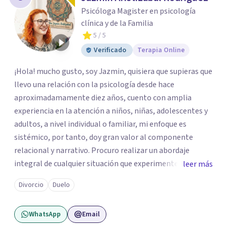
Psicóloga Magister en psicología
clínica y de la Familia
5
/ 5
Verificado
Terapia Online
¡Hola! mucho gusto, soy Jazmin, quisiera que supieras que
llevo una relación con la psicología desde hace
aproximadamamente diez años, cuento con amplia
experiencia en la atención a niños, niñas, adolescentes y
adultos, a nivel individual o familiar, mi enfoque es
sistémico, por tanto, doy gran valor al componente
relacional y narrativo. Procuro realizar un abordaje
integral de cualquier situación que experimenten mis
leer más
consultantes y así lograr una comprensión que favorezca
Divorcio
Duelo
procesos de aprendizaje significativo y potencializar así
la movilización de recursos en pro de la solución y el
WhatsApp
Email
bienestar.