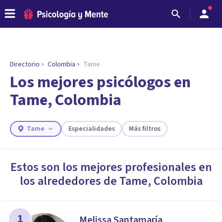
Directorio
Colombia
Tame
ENCONTRAR MI TERAPEUTA
¿Necesitas ayuda para encontrar el
Los mejores psicólogos en
psicólogo adecuado?
Tame, Colombia
Responde a unas breves preguntas y te ofreceremos
los profesionales que más se ajustan a tus
necesidades.
Tame
Especialidades
Más filtros
Responder cuestionario
Estos son los mejores profesionales en
los alrededores de
Tame
,
Colombia
1
Melissa Santamaría