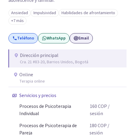
adolescente y familiar.
Ansiedad
Impulsividad
Habilidades de afrontamiento
+7 más
Teléfono
WhatsApp
Email
Dirección principal
Cra. 21 #83-20, Barrios Unidos, Bogotá
Online
Terapia online
Servicios y precios
Procesos de Psicoterapia
160
COP
/
Individual
sesión
Procesos de Psicoterapia de
180
COP
/
Pareja
sesión