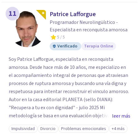
11
Patrice Lafforgue
Programador Neurolingüístico -
Especialista en reconquista amorosa
5
/ 5
Verificado
Terapia Online
Soy Patrice Lafforgue, especialista en reconquista
amorosa. Desde hace más de 10 años, me especializo en
el acompañamiento integral de personas que atraviesan
procesos de ruptura amorosa y buscando una vía digna y
respetuosa para intentar reconstruir el vinculo amoroso.
Autor en la casa editorial PLANETA (sello DIANA):
"Recupera a tu ex con dignidad" - julio 2025 Mi
metodología se basa en una evaluación objetiva de
leer más
escenarios según la necesidad del paciente, centrada en
Impulsividad
Divorcio
Problemas emocionales
+4 más
tres ejes fundamentales: 1- Análisis de viabilidad: