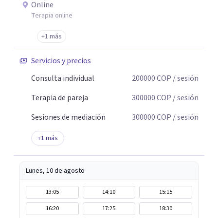
psicoterapia para ayudar a integrar eso que pasó y para
Online
ayudar a pensar todo lo que generó. Soltar el lazo con el
Terapia online
trauma implica entender la dimensión de lo que ocurrió,
+1 más
de quienes estuvieron, de quienes agredieron o de quienes
no protegieron.
Servicios y precios
Consulta individual
200000
COP
/ sesión
Terapia de pareja
300000
COP
/ sesión
Sesiones de mediación
300000
COP
/ sesión
+
1
más
Lunes, 10 de agosto
13:05
14:10
15:15
16:20
17:25
18:30