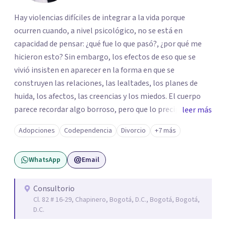
Hay violencias difíciles de integrar a la vida porque
ocurren cuando, a nivel psicológico, no se está en
capacidad de pensar: ¿qué fue lo que pasó?, ¿por qué me
hicieron esto? Sin embargo, los efectos de eso que se
vivió insisten en aparecer en la forma en que se
construyen las relaciones, las lealtades, los planes de
huida, los afectos, las creencias y los miedos. El cuerpo
parece recordar algo borroso, pero que lo precipita a
leer más
reaccionar cuando siente una amenaza. Algunas personas
Adopciones
Codependencia
Divorcio
+7 más
parecen notar que algo pasa y, de vez en cuando, en la
propia persona aparece la pregunta: ¿tendrá que ver esto
WhatsApp
Email
con lo que me pasó? De las violencias es difícil hablar con
las personas cercanas: a veces porque se les quiere
proteger de esa historia difícil; a veces, por la misma duda
Consultorio
Cl. 82 # 16-29, Chapinero, Bogotá, D.C., Bogotá, Bogotá,
que se tiene sobre lo que pasó; y, a veces, por los silencios
D.C.
que se impusieron para no hablar. Te propongo una