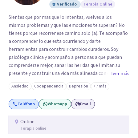
Verificado
Terapia Online
Sientes que por mas que lo intentas, vuelves a los
mismos problemas y que las emociones te superan? No
tienes porque recorrer ese camino solo (a). Te acompaño
a comprender lo que esta ocurriendo y darte
herramientas para construir cambios duraderos. Soy
psicóloga clínica y acompaño a personas a que puedan
comprenderse mejor, sanar las heridas que limitan su
presente y construir una vida más alineada con quienes
leer más
realmente son. Trabajo desde desde la empatía, la
Ansiedad
Codependencia
Depresión
+7 más
presencia y el respeto. No acompaño desde la idea de
tener todas las respuestas, sino desde la certeza de que
Teléfono
WhatsApp
Email
cada persona es la experta en su propia vida. Pero sobre
todo, acompaño desde mi propia humanidad: conozco lo
que significa reconstruirse, empezar de nuevo y descubrir
Online
Terapia online
fortalezas en medio de la adversidad, del dolor, miedo y la
incertidumbre. Eso me permite conectar con las