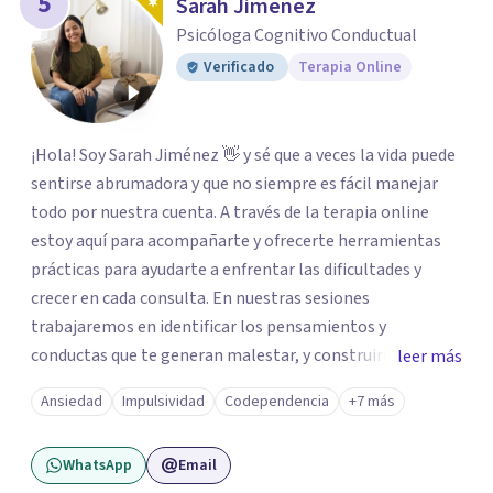
5
Sarah Jimenez
Psicóloga Cognitivo Conductual
Verificado
Terapia Online
¡Hola! Soy Sarah Jiménez 👋 y sé que a veces la vida puede
sentirse abrumadora y que no siempre es fácil manejar
todo por nuestra cuenta. A través de la terapia online
estoy aquí para acompañarte y ofrecerte herramientas
prácticas para ayudarte a enfrentar las dificultades y
crecer en cada consulta. En nuestras sesiones
trabajaremos en identificar los pensamientos y
conductas que te generan malestar, y construiremos
leer más
alternativas prácticas y efectivas que se ajusten a ti y a tu
Ansiedad
Impulsividad
Codependencia
+7 más
ritmo. Mi objetivo es ayudarte a vivir con más equilibrio,
claridad y bienestar emocional, en un espacio donde
WhatsApp
Email
puedas expresarte con libertad y sin juicios. Trabajo con