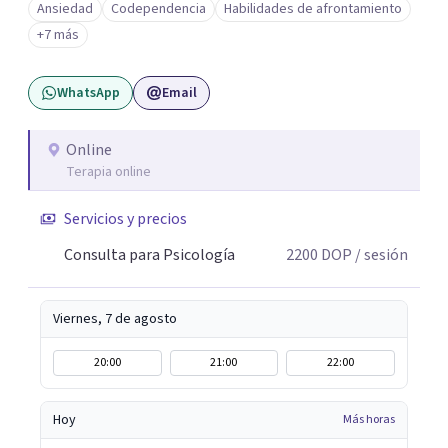
Ansiedad
Codependencia
Habilidades de afrontamiento
terapéutico implica, de alguna manera, agujerear lo que
+7 más
creemos saber sobre nosotros mismos para acercarnos a
una verdad propia. A veces no se trata de eliminar lo que
WhatsApp
Email
duele, sino de entenderlo, darle sentido y descubrir cómo
vivir con ello de una manera más consciente.
Online
Terapia online
Servicios y precios
Consulta para Psicología
2200
DOP
/ sesión
Viernes, 7 de agosto
20:00
21:00
22:00
Hoy
Más horas