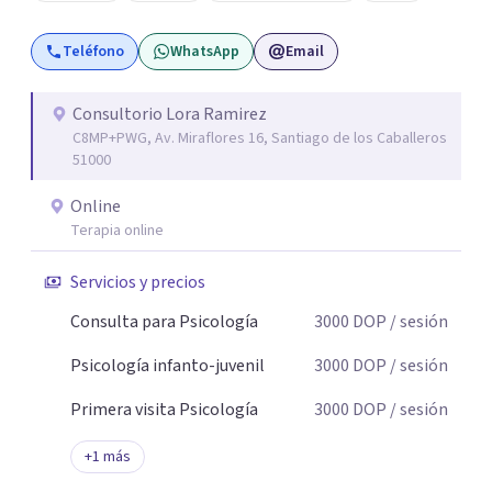
experimentan síntomas de depresión, ayudándoles a
Teléfono
WhatsApp
Email
explorar sus emociones y desarrollar estrategias
efectivas para mejorar su estado de ánimo y calidad de
vida. 3. Estrés Postraumático (TEPT): Ofrezco apoyo a
Consultorio Lora Ramirez
C8MP+PWG, Av. Miraflores 16, Santiago de los Caballeros
personas que han vivido experiencias traumáticas,
51000
utilizando enfoques terapéuticos que promueven la
sanación y la resiliencia. 4. Relaciones Interpersonales:
Online
Asisto a mis pacientes en la mejora de sus habilidades
Terapia online
comunicativas y en la resolución de conflictos,
Servicios y precios
promoviendo relaciones saludables y satisfactorias. 5.
Desarrollo Personal:
Consulta para Psicología
3000
DOP
/ sesión
Psicología infanto-juvenil
3000
DOP
/ sesión
Primera visita Psicología
3000
DOP
/ sesión
+
1
más