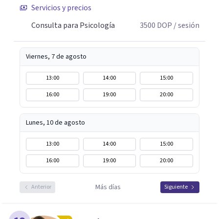
Servicios y precios
personas sin juzgarlas Mi enfoque es integrativo que
combina procesos de autoconocimiento y herramientas
Consulta para Psicología
3500
DOP
/ sesión
de transformación personal. Creo en un espacio
terapéutico cálido, seguro y sin juicios, donde cada
Viernes, 7 de agosto
persona pueda explorar su historia, sus vínculos,
emociones y sus patrones con honestidad y compasión.
13:00
14:00
15:00
16:00
19:00
20:00
Lunes, 10 de agosto
13:00
14:00
15:00
16:00
19:00
20:00
Más días
Anterior
Siguiente