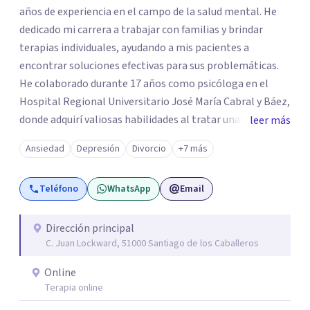
años de experiencia en el campo de la salud mental. He
dedicado mi carrera a trabajar con familias y brindar
terapias individuales, ayudando a mis pacientes a
encontrar soluciones efectivas para sus problemáticas.
He colaborado durante 17 años como psicóloga en el
Hospital Regional Universitario José María Cabral y Báez,
donde adquirí valiosas habilidades al tratar una diversa
leer más
gama de casos clínicos. Durante 27 años, fui la directora
Ansiedad
Depresión
Divorcio
+7 más
del departamento de psicología del Hospital Regional
Presidente Estrella Ureña, donde lideré un equipo de
Teléfono
WhatsApp
Email
profesionales en la implementación de programas de
intervención psicológica y apoyo familiar. Si desea hacer
una cita o tiene preguntas sobre cómo puedo ayudarles,
Dirección principal
C. Juan Lockward, 51000 Santiago de los Caballeros
no duden en contactarme. Estoy a un mensaje de
whatsapp.
Online
Terapia online