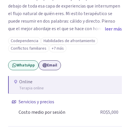
debajo de toda esa capa de experiencias que interrumpen
el flujo natural de quién eres. Mi estilo terapéutico se
puede resumir en dos palabras: cálido y directo. Pienso
que el mejor abordaje es el que se hace con honestidad y
leer más
empatía, respetando el tiempo y estilo de procesar sus
Codependencia
Habilidades de afrontamiento
emociones de cada uno de mis consultantes. Trabajo con
Conflictos familiares
+7 más
el Análisis Funcional de la Conducta como base y de vez
en cuando puedo apoyarme en otros estilos de
WhatsApp
Email
intervención dependiendo de las necesidades y objetivos
que haya que trabajar.
Online
Terapia online
Servicios y precios
Costo medio por sesión
RD$5,000