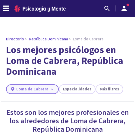
Directorio
República Dominicana
Loma de Cabrera
ENCONTRAR MI TERAPEUTA
¿Necesitas ayuda para encontrar el
Los mejores psicólogos en
psicólogo adecuado?
Loma de Cabrera, República
Responde a unas breves preguntas y te ofreceremos
Dominicana
los profesionales que más se ajustan a tus
necesidades.
Responder cuestionario
Loma de Cabrera
Especialidades
Más filtros
Estos son los mejores profesionales en
los alrededores de
Loma de Cabrera
,
República Dominicana