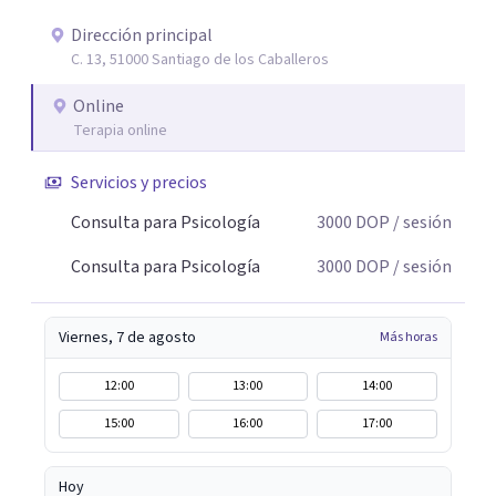
niños, adolescentes y adultos, y sé que cada etapa trae
sus propios retos. Por eso, mi enfoque es cálido,
Dirección principal
C. 13, 51000 Santiago de los Caballeros
empático y adaptado a tus necesidades, para que juntos
podamos avanzar paso a paso hacia una versión más
Online
tranquila y segura de ti. 💻 Si estás buscando un espacio
Terapia online
para comenzar a sanar y crecer, la terapia online puede
ser el primer paso.
Servicios y precios
Consulta para Psicología
3000
DOP
/ sesión
Consulta para Psicología
3000
DOP
/ sesión
Viernes, 7 de agosto
Más horas
12:00
13:00
14:00
15:00
16:00
17:00
Hoy