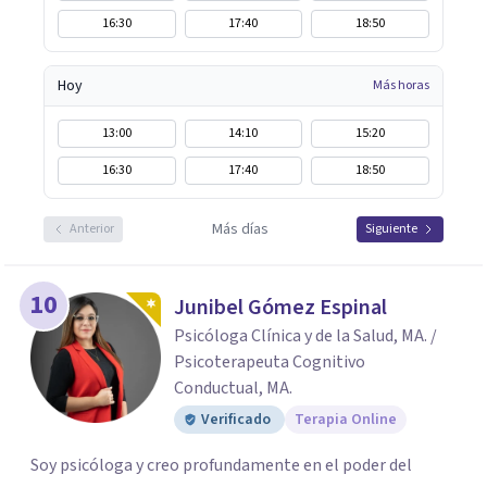
16:30
17:40
18:50
Hoy
Más horas
13:00
14:10
15:20
16:30
17:40
18:50
Más días
Anterior
Siguiente
10
Junibel Gómez Espinal
Psicóloga Clínica y de la Salud, MA. /
Psicoterapeuta Cognitivo
Conductual, MA.
Verificado
Terapia Online
Soy psicóloga y creo profundamente en el poder del