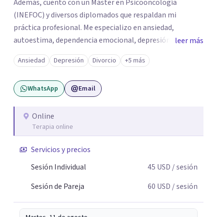
Además, cuento con un Máster en Psicooncología
(INEFOC) y diversos diplomados que respaldan mi
práctica profesional. Me especializo en ansiedad,
autoestima, dependencia emocional, depresión,
leer más
desarrollo personal, prevención del suicidio, crisis vitales
Ansiedad
Depresión
Divorcio
+5 más
y terapia de pareja, siempre con un enfoque humano,
ético y personalizado. Toda la atención es 100% online,
WhatsApp
Email
lo que te permite: Recibir terapia desde la comodidad y
privacidad de tu propio espacio. Acceder a un
acompañamiento profesional sin importar en qué lugar
Online
Terapia online
te encuentres.
Servicios y precios
Sesión Individual
45
USD
/ sesión
Sesión de Pareja
60
USD
/ sesión