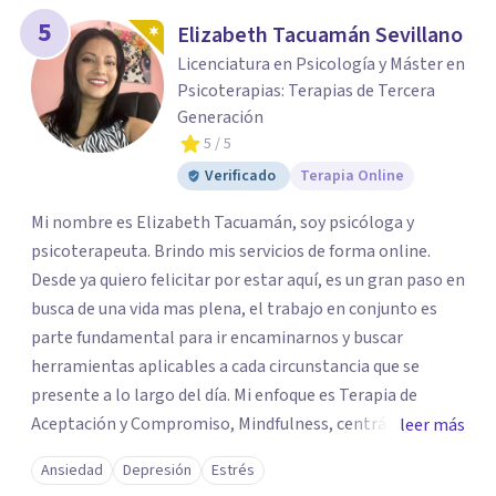
5
Elizabeth Tacuamán Sevillano
Licenciatura en Psicología y Máster en
Psicoterapias: Terapias de Tercera
Generación
5
/ 5
Verificado
Terapia Online
Mi nombre es Elizabeth Tacuamán, soy psicóloga y
psicoterapeuta. Brindo mis servicios de forma online.
Desde ya quiero felicitar por estar aquí, es un gran paso en
busca de una vida mas plena, el trabajo en conjunto es
parte fundamental para ir encaminarnos y buscar
herramientas aplicables a cada circunstancia que se
presente a lo largo del día. Mi enfoque es Terapia de
Aceptación y Compromiso, Mindfulness, centrándonos
leer más
directamente en los valores, creencias y tener conciencia
Ansiedad
Depresión
Estrés
de ello, logrando mantener la empatía, escucha activa,