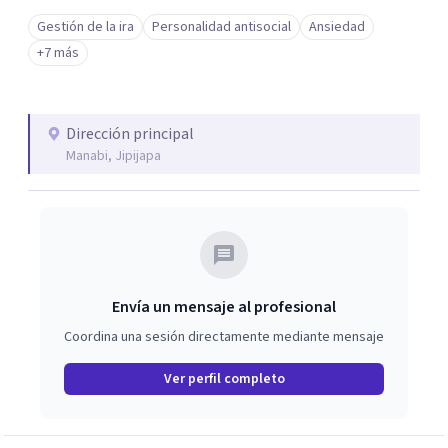
los profesionales que más se ajustan a tus
Gestión de la ira
Personalidad antisocial
Ansiedad
necesidades.
+7 más
Responder cuestionario
Dirección principal
Manabi, Jipijapa
Envía un mensaje al profesional
Coordina una sesión directamente mediante mensaje
Ver perfil completo