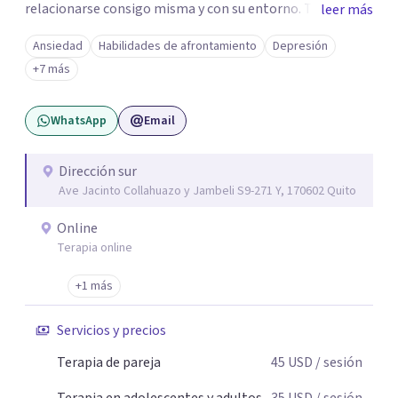
relacionarse consigo misma y con su entorno. Trabajo
leer más
desde terapias conductuales contextuales y enfoques
Ansiedad
Habilidades de afrontamiento
Depresión
basados en evidencia, adaptando el proceso a las
+7 más
necesidades particulares de cada paciente.
WhatsApp
Email
Dirección sur
Ave Jacinto Collahuazo y Jambeli S9-271 Y, 170602 Quito
Online
Terapia online
+1 más
Servicios y precios
Terapia de pareja
45
USD
/ sesión