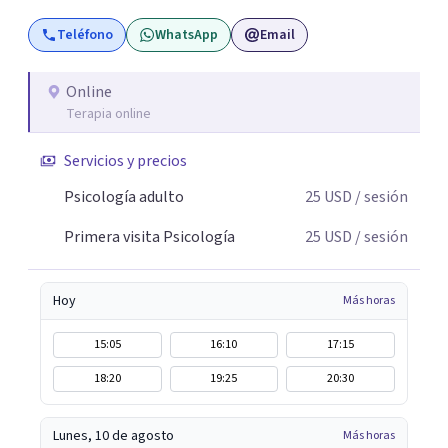
comunicación asertiva; con ello encontrar lo valioso que
Teléfono
WhatsApp
Email
en el camino se nos va desapareciendo, para así poder
conectar con lo significativo de cada persona a pesar de
su sufrimiento, obteniendo así una vida que merezca la
Online
Terapia online
pena ser vivida.
Servicios y precios
Psicología adulto
25
USD
/ sesión
Primera visita Psicología
25
USD
/ sesión
Hoy
Más horas
15:05
16:10
17:15
18:20
19:25
20:30
Lunes, 10 de agosto
Más horas