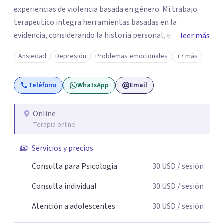
experiencias de violencia basada en género. Mi trabajo
terapéutico integra herramientas basadas en la
evidencia, considerando la historia personal, el contexto
leer más
social y cultural de cada paciente. Ofrezco un espacio
Ansiedad
Depresión
Problemas emocionales
+7 más
profesional, ético y confidencial enfocado en la
comprensión emocional, el fortalecimiento de
Teléfono
WhatsApp
Email
habilidades de afrontamiento y la mejora del bienestar
psicológico.
Online
Terapia online
Servicios y precios
Consulta para Psicología
30
USD
/ sesión
Consulta individual
30
USD
/ sesión
Atención a adolescentes
30
USD
/ sesión