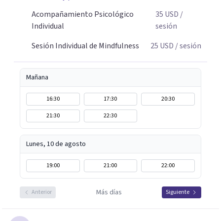
que está ocurriendo ahora, comprenderlo y encontrar
herramientas que tengan sentido para tu vida real. No
Acompañamiento Psicológico
35
USD
/
prometo calma perfecta ni respuestas instantáneas;
Individual
sesión
trabajamos para que puedas reconocer lo que te ocurre y
Sesión Individual de Mindfulness
25
USD
/ sesión
relacionarte de otra manera con tus emociones,
pensamientos y experiencias.
Mañana
16:30
17:30
20:30
21:30
22:30
Lunes, 10 de agosto
19:00
21:00
22:00
Más días
Anterior
Siguiente