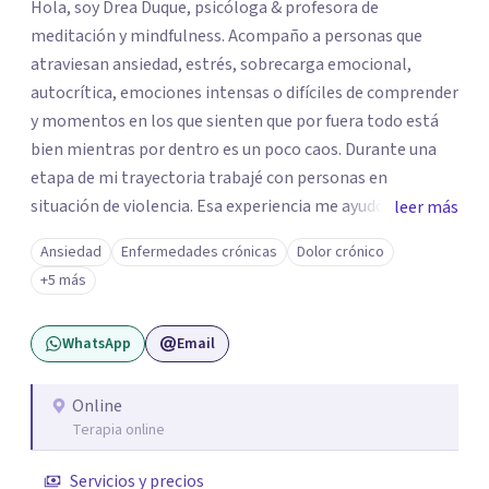
Hola, soy Drea Duque, psicóloga & profesora de
meditación y mindfulness. Acompaño a personas que
atraviesan ansiedad, estrés, sobrecarga emocional,
autocrítica, emociones intensas o difíciles de comprender
y momentos en los que sienten que por fuera todo está
bien mientras por dentro es un poco caos. Durante una
etapa de mi trayectoria trabajé con personas en
situación de violencia. Esa experiencia me ayudó a
leer más
comprender de cerca cómo el miedo, la culpa, la pérdida
Ansiedad
Enfermedades crónicas
Dolor crónico
de autonomía, la hipervigilancia y otras respuestas
+5 más
vinculadas a este tipo de experiencias pueden afectar la
relación de una persona consigo misma, con su cuerpo y
WhatsApp
Email
con otrxs. Esta experiencia forma parte de la mirada
cuidadosa con la que acompaño procesos difíciles. Mi
intención es ofrecerte un espacio cercano y directo,
Online
Terapia online
donde no tengas que llegar con todo claro ni explicar
perfectamente lo que sientes. Podemos empezar por lo
Servicios y precios