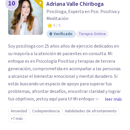
10
Adriana Valle Chiriboga
Psicóloga, Experta en Psic. Positiva y
Meditación
5
/ 5
Verificado
Terapia Online
Soy psicóloga con 25 años años de ejercicio dedicados en
su mayoría a la atención de pacientes en consulta. Mi
enfoque es en Psicología Positiva y terapias de tercera
generación, comprometida en acompañar a las personas
a alcanzar el bienestar emocional y mental duradero. Si
estás buscando un espacio de apoyo para superar tus
problemas, afrontar desafíos, encontrar claridad y lograr
tus objetivos, ¡estoy aquí para ti! Mi enfoque es empático
leer más
y colaborativo, trabajando juntos para construir un
Ansiedad
Codependencia
Habilidades de afrontamiento
camino hacia una vida más significativa, plena y
+7 más
equilibrada.