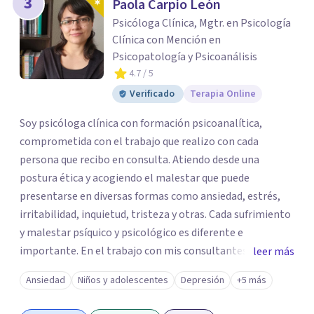
3
Paola Carpio León
Psicóloga Clínica, Mgtr. en Psicología
Clínica con Mención en
Psicopatología y Psicoanálisis
4.7
/ 5
Verificado
Terapia Online
Soy psicóloga clínica con formación psicoanalítica,
comprometida con el trabajo que realizo con cada
persona que recibo en consulta. Atiendo desde una
postura ética y acogiendo el malestar que puede
presentarse en diversas formas como ansiedad, estrés,
irritabilidad, inquietud, tristeza y otras. Cada sufrimiento
y malestar psíquico y psicológico es diferente e
importante. En el trabajo con mis consultantes apunto a
leer más
trabajar a través de la palabra para dar paso a lo nuevo.
Ansiedad
Niños y adolescentes
Depresión
+5 más
En Superar me desempeño en el área de psicoterapia
emocional en la atención a niños/as, adolescentes y