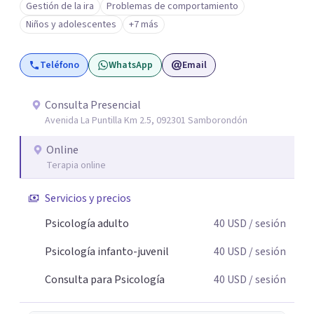
Gestión de la ira
Problemas de comportamiento
comprenderlo y trabajarlo desde un lugar donde cada
Niños y adolescentes
+7 más
persona se pueda sentir cómoda y yendo a su propio
ritmo. Si estás atravesando un momento difícil o
Teléfono
WhatsApp
Email
simplemente sientes que necesitas entender mejor lo
que te está pasando, podemos trabajar juntos
respetando tu historia y tu propio ritmo.
Consulta Presencial
Avenida La Puntilla Km 2.5, 092301 Samborondón
Online
Terapia online
Servicios y precios
Psicología adulto
40
USD
/ sesión
Psicología infanto-juvenil
40
USD
/ sesión
Consulta para Psicología
40
USD
/ sesión