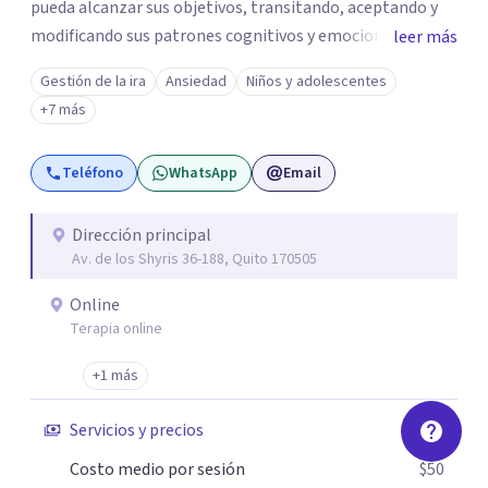
pueda alcanzar sus objetivos, transitando, aceptando y
modificando sus patrones cognitivos y emocionales.
leer más
Abordo patologías específicas como trastornos de
Gestión de la ira
Ansiedad
Niños y adolescentes
ansiedad y del ánimo, y también crisis vitales y procesos
+7 más
de crecimiento personal.
Teléfono
WhatsApp
Email
Dirección principal
Av. de los Shyris 36-188, Quito 170505
Online
Terapia online
+1 más
Servicios y precios
Costo medio por sesión
$50