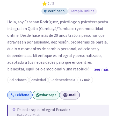
5
/ 5
Verificado
Terapia Online
Hola, soy Esteban Rodríguez, psicólogo y psicoterapeuta
integral en Quito (Cumbayá/Tumbaco) y en modalidad
online. Desde hace más de 20 años trato a personas que
atraviesan por ansiedad, depresión, problemas de pareja,
duelo o momentos de cambio personal, adicciones y
dependencias. Mi enfoque es integral y personalizado,
adaptado a tus necesidades para que encuentres
bienestar, equilibrio emocional y una resolución duradera
leer más
en el tiempo. Ofrezco sesiones presenciales y terapia en
Adicciones
Ansiedad
Codependencia
+7 más
línea para quienes viven en otras ciudades de Ecuador o en
el exterior. Si quieres agendar una sesión o recibir más
Teléfono
WhatsApp
Email
información, escríbeme por WhatsApp o visita mi sitio
web.
Psicoterapia Integral Ecuador
Ruta Viva, Quito