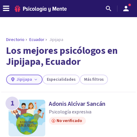
Directorio
Ecuador
Jipijapa
Los mejores psicólogos en
Jipijapa, Ecuador
Jipijapa
Especialidades
Más filtros
1
Adonis Alcívar Sancán
ENCONTRAR MI TERAPEUTA
Psicología expresiva
¿Necesitas ayuda para encontrar el
No verificado
psicólogo adecuado?
Responde a unas breves preguntas y te ofreceremos