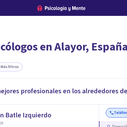
icólogos en Alayor, Españ
encontrar el psicólogo adecuado?
 te ofreceremos los profesionales que más se ajustan a tus
Más filtros
mejores profesionales en los alrededores d
Teléfo
n Batle Izquierdo
go
Direcci