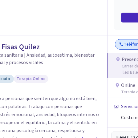
gurosidad científica, experiencia clínica y un
ñarte a comprender, sanar y vivir de una forma
Teléfo
a Fisas Quilez
a sanitaria | Ansiedad, autoestima, bienestar
Presenc
l y procesos vitales
Carrer d
Illes Bal
icado
Terapia Online
Online
Terapia o
 a personas que sienten que algo no está bien,
bajo con personas que
Servicio
trés emocional, ansiedad, bloqueos internos o
Costo m
ecuperar el equilibrio, la calma y el sentido en
Jueves, 13 