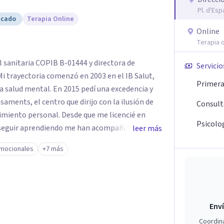
Pl. d'Esp
icado
Terapia Online
Online
Terapia o
l sanitaria COPIB B-01444 y directora de
Servicio
 trayectoria comenzó en 2003 en el IB Salut,
Primera 
a salud mental. En 2015 pedí una excedencia y
ments, el centro que dirijo con la ilusión de
Consult
cimiento personal. Desde que me licencié en
Psicolo
diendo me han acompañado de
leer más
mocionales
+7 más
ra Generación (UEMC), Título de Especialialista
iso (ACT, MICPSY), EMDR (niveles I, II y
sicosomática (NOEBO Institute), Máster
loby, FUCS y UAB). Actualmente curso el Máster
del Talento (UNIR). Como docente, he podido
Enví
ción a profesionales. Diría que mi forma de
Coordin