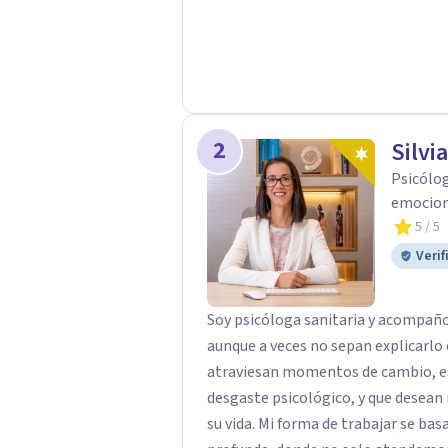
trabajar se apoya en tres pilares: ri
trato humano cercano, para acompa
plena y consciente.
2
Silvi
Psicólog
emociona
5
/ 5
Verif
Soy psicóloga sanitaria y acompaño
aunque a veces no sepan explicarlo con palabras. Tra
atraviesan momentos de cambio, es
desgaste psicológico, y que desean r
su vida. Mi forma de trabajar se basa en una psicología cercana, respetuosa y