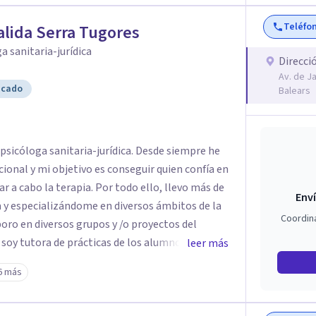
Teléfo
lida Serra Tugores
a sanitaria-jurídica
Direcci
Av. de Ja
icado
Balears
sanitaria-jurídica. Desde siempre he
 quien confía en
ia. Por todo ello, llevo más de
Enví
de la
Coordin
 soy tutora de prácticas de los alumnos del
leer más
í como colaboradora habitual en medios de
6 más
adio y televisión como Ib3 televisión y