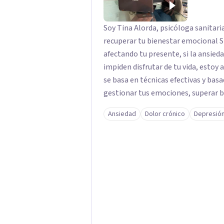
Soy Tina Alorda, psicóloga sanitaria
recuperar tu bienestar emocional Si sientes que las experiencias pasadas siguen
afectando tu presente, si la ansied
impiden disfrutar de tu vida, estoy
se basa en técnicas efectivas y basa
gestionar tus emociones, superar b
equilibrio y serenidad. La terapia es un espacio seguro donde puedes explorar tu
Ansiedad
Dolor crónico
Depresió
historia sin juicios. Juntos trabaja
bienestar emocional y avances con c