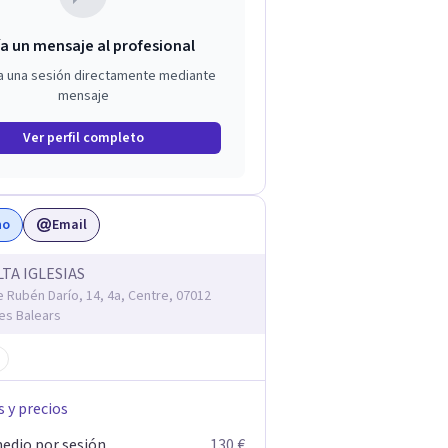
a un mensaje al profesional
a una sesión directamente mediante
mensaje
Ver perfil completo
no
Email
TA IGLESIAS
e Rubén Darío, 14, 4a, Centre, 07012
les Balears
s y precios
edio por sesión
130 €