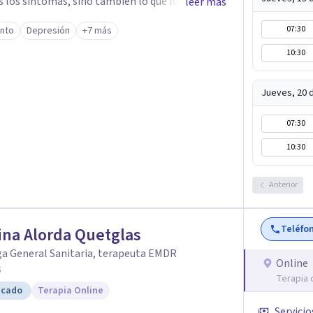
los síntomas, sino también lo que los provoca.
leer más
 terapia cognitivo-conductual con una mirada
07:30
ento
Depresión
+7 más
, el cuerpo y la emoción. Tengo una
10:30
 personas en contextos de adaptación y cambio
 mano tras haber vivido fuera de España durante
 ha dado una sensibilidad especial para
Jueves, 20 
es de la vida cotidiana y la necesidad de
07:30
pañado/a, a tu ritmo, con herramientas
10:30
ambios reales y sostenibles en tu bienestar
Anterior
Teléfo
ina Alorda Quetglas
ga General Sanitaria, terapeuta EMDR
Online
5
Terapia 
icado
Terapia Online
Servicio