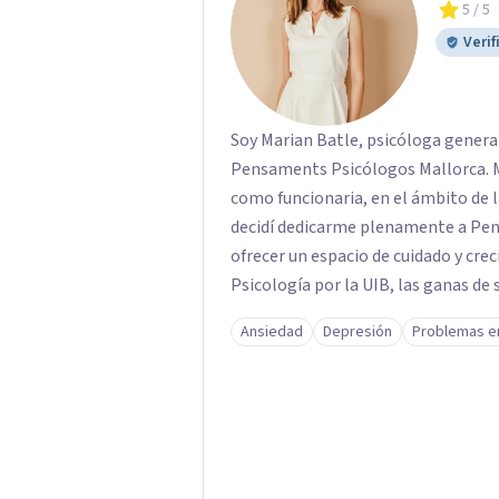
5
/ 5
Verif
Soy Marian Batle, psicóloga genera
Pensaments Psicólogos Mallorca. Mi
como funcionaria, en el ámbito de l
decidí dedicarme plenamente a Pensa
ofrecer un espacio de cuidado y cre
Psicología por la UIB, las ganas de seguir apren
manera constante. Algunas de mis formaciones son: Máster en Neurociencias
Ansiedad
Depresión
Problemas e
(UOC), Máster en Terapias de Terce
en Terapia de Aceptación y Comprom
avanzado), Máster en Hipnosis y P
Internacional en PES (Fundación Ic
en Altas Capacidades y Desarrollo 
impartir más de 2600 horas de forma