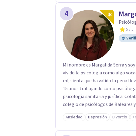
4
Marga
Psicólog
5
/ 5
Verif
Mi nombre es Margalida Serra y soy psicóloga 
vivido la psicología como algo vocacional y mi objetivo es conseguir
mí, sienta que ha valido la pena llevar a cabo la terap
15 años trabajando como psicóloga y especializándome en diversos ámbitos 
psicología sanitaria y jurídica. Colaboro en diversos grupos y /o proyectos del
colegio de psicólogos de Baleares y
máster de psicología sanitaria, as
Ansiedad
Depresión
Divorcio
+
prensa escritos, así como en programas de r
canal cuatro.