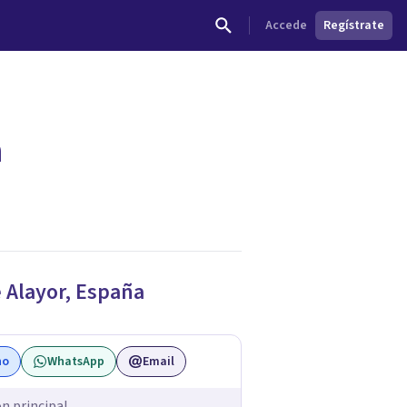
Accede
Regístrate
a
e
Alayor
,
España
no
WhatsApp
Email
ón principal