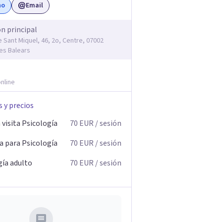
no
Email
ón principal
e Sant Miquel, 46, 2o, Centre, 07002
les Balears
nline
s y precios
visita Psicología
70
EUR
/ sesión
a para Psicología
70
EUR
/ sesión
gía adulto
70
EUR
/ sesión