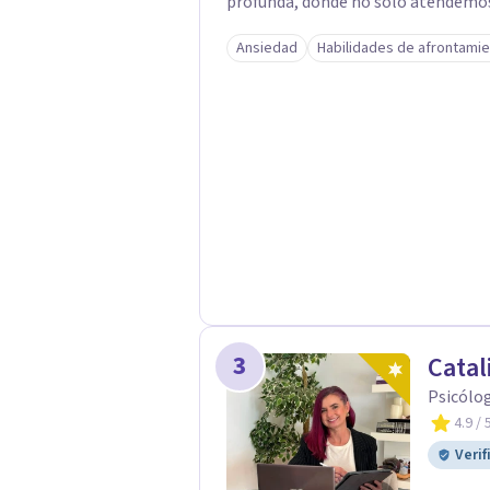
profunda, donde no solo atendemos 
Integro la psicología positiva y la
Ansiedad
Habilidades de afrontami
más amplia, teniendo en cuenta la mente
amplia experiencia acompañando a
vital, algo que conozco de primera
años. Además, soy madre, lo que me
comprender las exigencias emocional
cuidarse sin culpa. En sesión encontrarás un espacio seguro donde sentirte
escuchado/a, comprendido/a y acom
prácticas que te ayuden a generar c
emocional.
3
Catal
Psicólo
4.9
/ 
Verif