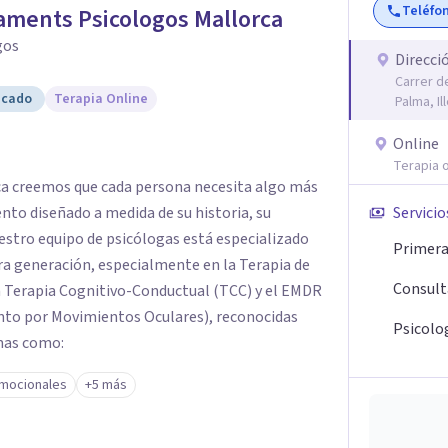
Teléfo
ments Psicologos Mallorca
gos
Direcci
Carrer d
icado
Terapia Online
Palma, Il
Online
Terapia o
a creemos que cada persona necesita algo más
nto diseñado a medida de su historia, su
Servicio
uestro equipo de psicólogas está especializado
Primera 
era generación, especialmente en la Terapia de
Consult
 Terapia Cognitivo-Conductual (TCC) y el EMDR
nto por Movimientos Oculares), reconocidas
Psicolo
emas como:
mocionales
+5 más