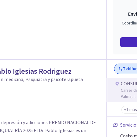
Enví
Coordin
Teléfo
ablo Iglesias Rodriguez
n medicina, Psiquiatra y psicoterapueta
CONSUL
Carrer d
Palma, Il
+1 más
 y adicciones PREMIO NACIONAL DE
Servicio
r. Pablo Iglesias es un
Costo m