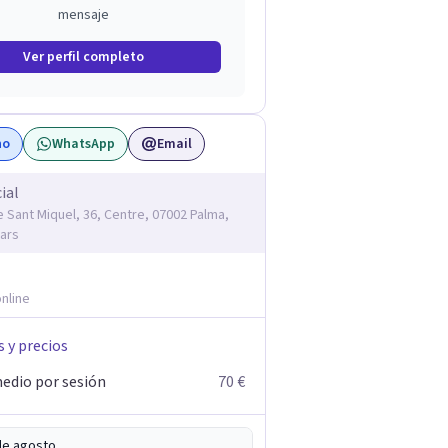
mensaje
Ver perfil completo
no
WhatsApp
Email
ial
e Sant Miquel, 36, Centre, 07002 Palma,
ears
nline
s y precios
edio por sesión
70 €
de agosto