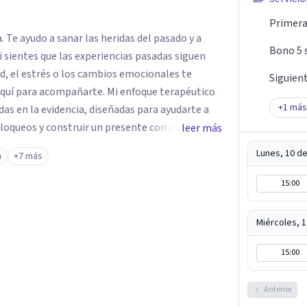
Primera 
. Te ayudo a sanar las heridas del pasado y a
Bono 5 
ad, el estrés o los cambios emocionales te
Siguient
 aquí para acompañarte. Mi enfoque terapéutico
+
1
más
das en la evidencia, diseñadas para ayudarte a
loqueos y construir un presente con más
leer más
Lunes, 10 d
n
+7 más
remos para que recuperes el control de tu
onfianza hacia la vida que deseas.
15:00
Miércoles, 
15:00
Anterior