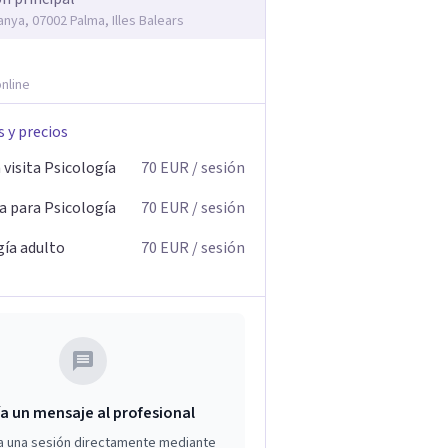
anya, 07002 Palma, Illes Balears
nline
s y precios
visita Psicología
70
EUR
/ sesión
a para Psicología
70
EUR
/ sesión
gía adulto
70
EUR
/ sesión
a un mensaje al profesional
a una sesión directamente mediante