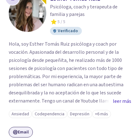
Psicóloga, coach y terapeuta de
familia y parejas
5
/ 5
Verificado
Hola, soy Esther Tomás Ruiz psicóloga y coach por
vocación. Apasionada del desarrollo personal y de la
psicología desde pequeñita, he realizado más de 1000
sesiones de psicología con pacientes con todo tipo de
problemáticas. Por mi experiencia, la mayor parte de
problemas del ser humano radican en una autoestima
desequilibrada y la no aceptación de lo que les sucede
externamente. Tengo un canal de Youtube llamado
leer más
"Esther Psicóloga a tu lado" en el que comparto
Ansiedad
Codependencia
Depresión
+6 más
gratuitamente mis conocimientos de psicología
mediante talleres de autoestima, dependencia
Email
emocional, inteligencia emocional, comunicación