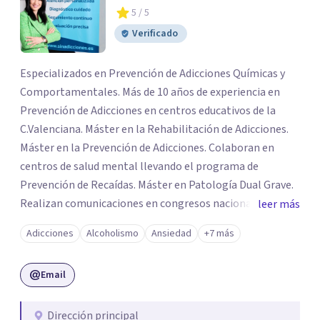
5
/ 5
Verificado
Especializados en Prevención de Adicciones Químicas y
Comportamentales. Más de 10 años de experiencia en
Prevención de Adicciones en centros educativos de la
C.Valenciana. Máster en la Rehabilitación de Adicciones.
Máster en la Prevención de Adicciones. Colaboran en
centros de salud mental llevando el programa de
Prevención de Recaídas. Máster en Patología Dual Grave.
Realizan comunicaciones en congresos nacionales e
leer más
internacionales destinados a la formación e
Adicciones
Alcoholismo
Ansiedad
+7 más
investigación de la Patología Dual (SEPD). Expertos en la
Adicción al Juego de Azar y otras Adicciones
Email
Comportamentales por la UV. Máster en Psicología
Clínica. Realizan el programa de radio «Hoy, comienza el
cambio» en la 88.8 Fm abordando temas de actualidad e
Dirección principal