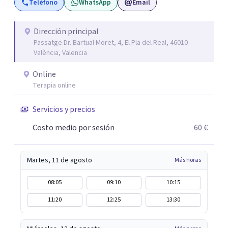
Teléfono
WhatsApp
Email
crecer emocionalmente de forma que puedan llevar la
vida que realmente quieren.
Dirección principal
Passatge Dr. Bartual Moret, 4, El Pla del Real, 46010
València, Valencia
Online
Terapia online
Servicios y precios
Costo medio por sesión
60 €
Martes, 11 de agosto
Más horas
08:05
09:10
10:15
11:20
12:25
13:30