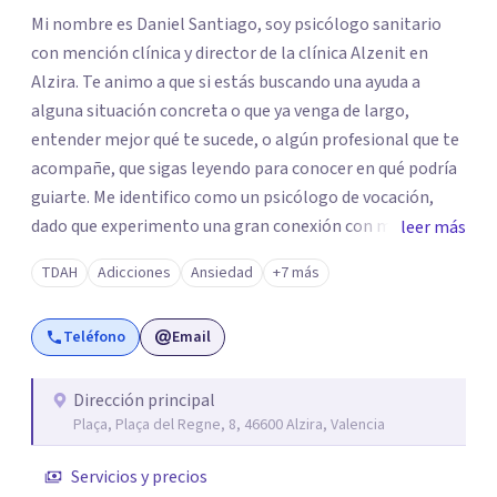
Mi nombre es Daniel Santiago, soy psicólogo sanitario
con mención clínica y director de la clínica Alzenit en
Alzira. Te animo a que si estás buscando una ayuda a
alguna situación concreta o que ya venga de largo,
entender mejor qué te sucede, o algún profesional que te
acompañe, que sigas leyendo para conocer en qué podría
guiarte. Me identifico como un psicólogo de vocación,
dado que experimento una gran conexión con mi
leer más
profesión, considerándola una de mis mayores pasiones.
TDAH
Adicciones
Ansiedad
+7 más
Cuando alguien acude a mi consulta lo veo como un reto
para seguir creciendo profesionalmente y al mismo
Teléfono
Email
tiempo como una oportunidad para volcar la experiencia
adquirida en todos estos años. En ciertos momentos
específicos de la vida, o debido a situaciones que arrastres
Dirección principal
Plaça, Plaça del Regne, 8, 46600 Alzira, Valencia
de hace tiempo, es posible que te estés enfrentando a
dificultades para las cuales no encuentras respuesta. Mi
Servicios y precios
propósito en la terapia es actuar como guía y