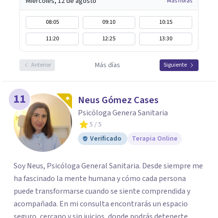
Miércoles, 12 de agosto
Más horas
08:05
09:10
10:15
11:20
12:25
13:30
Más días
Anterior
Siguiente
11
Neus Gómez Cases
Psicóloga Genera Sanitaria
5
/ 5
Verificado
Terapia Online
Soy Neus, Psicóloga General Sanitaria. Desde siempre me
ha fascinado la mente humana y cómo cada persona
puede transformarse cuando se siente comprendida y
acompañada. En mi consulta encontrarás un espacio
seguro, cercano y sin juicios, donde podrás detenerte,