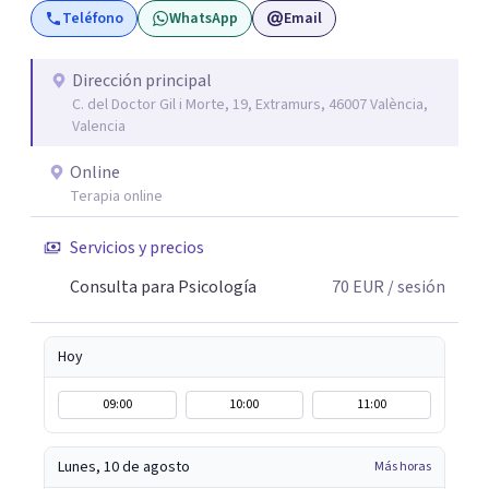
Teléfono
WhatsApp
Email
individual, de pareja o familia. También cuento con
técnicas terapéuticas como el Coaching, PNL
(Programación-Neurolingüística), EMDR, DBT (Terapia
Dirección principal
C. del Doctor Gil i Morte, 19, Extramurs, 46007 València,
Dialéctico Conductual) Psicoterapia Transpersonal,
Valencia
Terapia Breve Estratégica, Mindfulness, Neurociencia,
Terapia Transgeneracional Epigenética, Tácnicas y
Online
Terapias de Tercera Generación, Psicosomática Clínica,
Terapia online
Psicología Clínica Jungiana, Terapia Reichiana y
Servicios y precios
Mindfulness entre otros.
Consulta para Psicología
70
EUR
/ sesión
Hoy
09:00
10:00
11:00
Lunes, 10 de agosto
Más horas