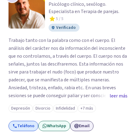
Psicólogo clínico, sexólogo.
Especialista en Terapia de parejas.
5
/ 5
Verificado
Trabajo tanto con la palabra como con el cuerpo. El
análisis del carácter nos da información del inconsciente
que no controlamos, a través del cuerpo. El cuerpo nos da
señales, juntos las descifraremos. Esta información nos
sirve para trabajar el nudo (foco) que produce nuestro
padecer, que se manifiesta de múltiples maneras.
Ansiedad, tristeza, enfado, rabia etc.. En unas breves
sesiones se puede conseguir paliar y ser consciente del
leer más
porqué y cómo superar esta situación. Intentaré aligerar
Depresión
Divorcio
Infidelidad
+7 más
esas "mochilas" y etiquetas que todos y todas llevamos.
Yo te acompañaré en todo el proceso. Tú serás el o la
Teléfono
WhatsApp
Email
protagonista activo/a de todos los cambios. Te puedo
atender presencialmente en Valencia .