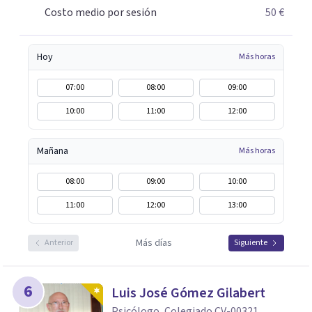
acompañarte. Durante todo el proceso terapéutico, nos
Costo medio por sesión
50 €
enfocaremos en comprender a fondo lo que estás
experimentando, para luego proporcionarte las
Hoy
Más horas
herramientas necesarias que te permitan gestionar
eficazmente las dificultades estés atravesando.
07:00
08:00
09:00
10:00
11:00
12:00
Mañana
Más horas
08:00
09:00
10:00
11:00
12:00
13:00
Más días
Anterior
Siguiente
6
Luis José Gómez Gilabert
Psicólogo, Colegiado CV-00321