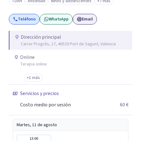
TDAH
Ansiedad
Niños y adolescentes
+7 más
que han reafirmado mi verdadera vocación: acompañar a
familias y adolescentes en sus momentos más cruciales,
Teléfono
WhatsApp
Email
guiándolos hacia relaciones más saludables y un
desarrollo personal integral.
Dirección principal
Carrer Progrés, 17, 46520 Port de Sagunt, Valencia
Online
Terapia online
+1 más
Servicios y precios
Costo medio por sesión
60 €
Martes, 11 de agosto
13:00