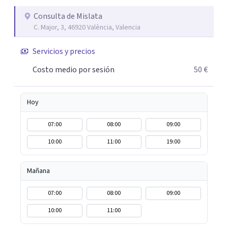
asertiva, comunicación no violenta, etc. basándome en
todas las terapias que he aprendido y sigo aprendiendo.
Consulta de Mislata
C. Major, 3, 46920 València, Valencia
Me gustaría conocerte con una breve entrevista para
valorar si te puedo acompañar a lo largo del proceso por
Servicios y precios
el que estés atravesando.
Costo medio por sesión
50 €
Hoy
07:00
08:00
09:00
10:00
11:00
19:00
Mañana
07:00
08:00
09:00
10:00
11:00