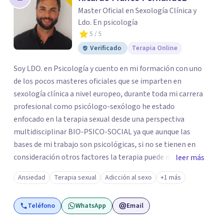
los profesionales que más se ajustan a tus
Master Oficial en Sexología Clínica y
necesidades.
Ldo. En psicología
Responder cuestionario
5
/ 5
Verificado
Terapia Online
Soy LDO. en Psicología y cuento en mi formación con uno
de los pocos masteres oficiales que se imparten en
sexología clínica a nivel europeo, durante toda mi carrera
profesional como psicólogo-sexólogo he estado
enfocado en la terapia sexual desde una perspectiva
multidisciplinar BIO-PSICO-SOCIAL ya que aunque las
bases de mi trabajo son psicológicas, si no se tienen en
consideración otros factores la terapia puede no
leer más
funcionar al tener una visión demasiado simplista,
Ansiedad
Terapia sexual
Adicción al sexo
+1 más
excluyendo de antemano otros factores que pueden
influir. Mi intención es ayudar para conseguir una mejora
Teléfono
WhatsApp
Email
global de tu sexualidad, considerando cada caso como