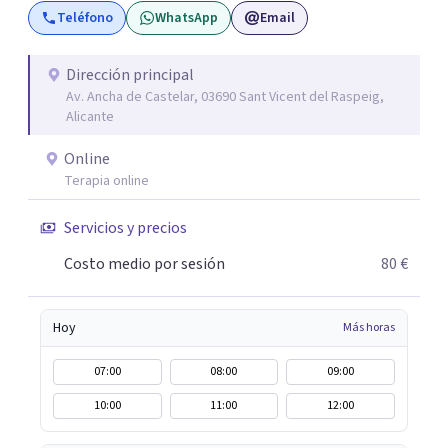
Teléfono
WhatsApp
Email
objetivo es ayudar a las personas a comprenderse mejor,
encontrar paz interior y desarrollar los recursos
necesarios para vivir con mayor equilibrio y plenitud.
Dirección principal
Av. Ancha de Castelar, 03690 Sant Vicent del Raspeig,
Alicante
Online
Terapia online
Servicios y precios
Costo medio por sesión
80 €
Hoy
Más horas
07:00
08:00
09:00
10:00
11:00
12:00