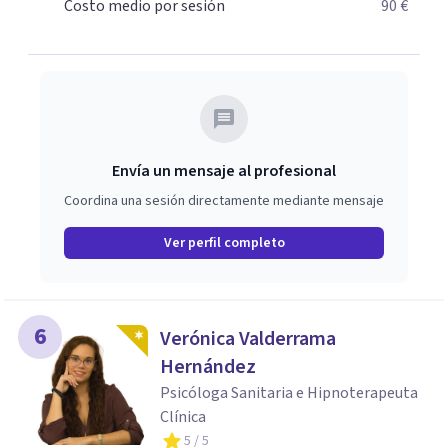
Psicodrama, profundizando en la mente humana y las
Costo medio por sesión
90 €
dinámicas que guían nuestras relaciones. Mi objetivo es
ofrecerte un espacio de confianza donde podamos
trabajar en mejorar tu bienestar emocional y tus
relaciones. Estoy aquí para acompañarte en ese proceso.
Envía un mensaje al profesional
Coordina una sesión directamente mediante mensaje
Ver perfil completo
6
Verónica Valderrama
Hernández
Psicóloga Sanitaria e Hipnoterapeuta
Clínica
5
/ 5