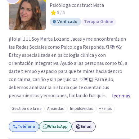
Psicóloga constructivista
5
/ 5
Verificado
Terapia Online
¡Hola! 🙋🏼‍♀️Soy Marta Lozano Jacas y me encontrarás en
las Redes Sociales como Psicóloga Responde.🔖📚 👓
Estoy especializada en psicología clínica y con
orientación integrativa. Ayudo a las personas como tú, a
darte tiempo y espacio para que te mires hacia dentro
con calma, cariño y sin perjuicios. ✨💓🙌 Para ello,
debemos analizar la historia que te cuentan tus
pensamientos y emociones, hallando tus qués, tus
leer más
cómos, tus porqués, tus cuándos y tus dóndes a lo largo
Gestión de la ira
Ansiedad
Impulsividad
+7 más
de tu vida. Así, podrás desenredar el lío que es vivir, podrás
aceptar quien eres: un ser humano que siente, que piensa
Teléfono
WhatsApp
Email
y que hace; un ser que se contradice, que tiene dudas y que
se equivoca. Y eso es natural y sano.🫀+🧠 =💝