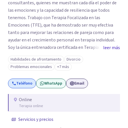
consultantes, quienes me muestran cada día el poder de
las emociones y la capacidad de resiliencia que todos
tenemos. Trabajo con Terapia Focalizada en las
Emociones (TFE), que ha demostrado ser muy efectiva
tanto para mejorar las relaciones de pareja como para
ayudar en el crecimiento personal en terapia individual.
Soy la única entrenadora certificada en Terapia
leer más
Focalizada en las Emociones (TFE) en España, además de
Habilidades de afrontamiento
Divorcio
supervisora y terapeuta certificada. La TFE ha
Problemas emocionales
+7 más
demostrado una mejora significativa en las relaciones,
con un 70-75% de éxito y felicidad duradera. Este enfoque
Teléfono
WhatsApp
Email
también transforma la vida en terapia individual,
ofreciendo nuevas herramientas para el bienestar
emocional. Desde que me gradué en Psicología en 2002,
Online
Terapia online
siempre he estado en constante aprendizaje y
crecimiento. He complementado mi formación con un
Servicios y precios
Máster en Terapia Cognitivo-Conductual y otro en