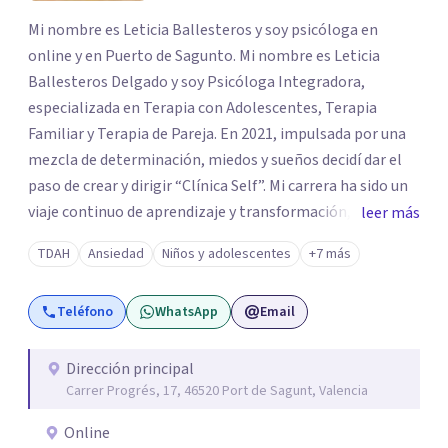
Mi nombre es Leticia Ballesteros y soy psicóloga en
online y en Puerto de Sagunto. Mi nombre es Leticia
Ballesteros Delgado y soy Psicóloga Integradora,
especializada en Terapia con Adolescentes, Terapia
Familiar y Terapia de Pareja. En 2021, impulsada por una
mezcla de determinación, miedos y sueños decidí dar el
paso de crear y dirigir “Clínica Self”. Mi carrera ha sido un
viaje continuo de aprendizaje y transformación,
leer más
moldeado por másters, especializaciones y experiencias
TDAH
Ansiedad
Niños y adolescentes
+7 más
que han reafirmado mi verdadera vocación: acompañar a
familias y adolescentes en sus momentos más cruciales,
Teléfono
WhatsApp
Email
guiándolos hacia relaciones más saludables y un
desarrollo personal integral.
Dirección principal
Carrer Progrés, 17, 46520 Port de Sagunt, Valencia
Online