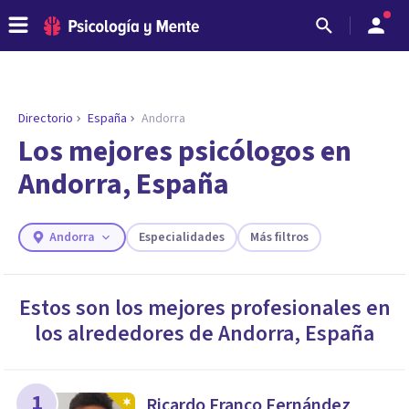
Directorio
España
Andorra
Los mejores psicólogos en
Andorra, España
Andorra
Especialidades
Más filtros
Estos son los mejores profesionales en
los alrededores de
Andorra
,
España
ENCONTRAR MI TERAPEUTA
¿Necesitas ayuda para encontrar el
psicólogo adecuado?
Responde a unas breves preguntas y te ofreceremos
1
Ricardo Franco Fernández