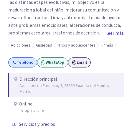
las distintas etapas evolutivas, mi objetivo es la
maduración global del niño, mejorar su comunicación y
desarrollar su autoestima y autonomía. Te puedo ayudar
ante problemas emocionales, alteraciones de conducta,
problemas escolares, trastornos de atención, miedos,
leer más
ansiedad. El apoyo a los padres es un pilar importante de
Adicciones
Ansiedad
Niños y adolescentes
+7 más
mi trabajo, dotándoles de herramientas que les ayuden a
comprender mejor a su hijo en cada etapa y sentirse
Teléfono
WhatsApp
Email
apoyados en su inestimable labor, desde el respeto a las
individualidades y a la disposición emocional de la familia.
En la terapia con adultos y pareja utilizo un enfoque
Dirección principal
Av. Isabel de Farnesio, 2, 28660 Boadilla del Monte,
integrador, relacional, concibo al ser humano como un
Madrid
ser activo y con un alto poder de cambio, soy especialista
en tratamiento de depresiones, ansiedad, fobias,
Online
adicciones, duelos, conflictos de pareja.
Terapia online
Servicios y precios