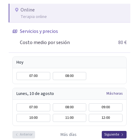
algo particular e intentando adaptarme a tu situación
personal concreta. En especial mi ámbito de trabajo es la
Online
Terapia online
disfunción eréctil, la eyaculación precoz y la falta de
deseo tanto en mujeres como en hombres. La sexualidad
Servicios y precios
es de enorme importancia tanto para el bienestar físico y
mental como a nivel personal para una buena
Costo medio por sesión
80 €
autoestima y una relación saludable de pareja.
Hoy
07:00
08:00
Lunes, 10 de agosto
Más horas
07:00
08:00
09:00
10:00
11:00
12:00
Más días
Anterior
Siguiente