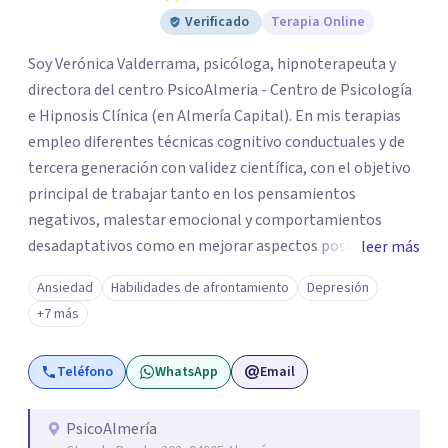
Verificado
Terapia Online
Soy Verónica Valderrama, psicóloga, hipnoterapeuta y
directora del centro PsicoAlmeria - Centro de Psicología
e Hipnosis Clínica (en Almería Capital). En mis terapias
empleo diferentes técnicas cognitivo conductuales y de
tercera generación con validez científica, con el objetivo
principal de trabajar tanto en los pensamientos
negativos, malestar emocional y comportamientos
desadaptativos como en mejorar aspectos positivos,
leer más
habilidades y desarrollo personal. ¡Tus objetivos son los
Ansiedad
Habilidades de afrontamiento
Depresión
míos y juntos los alcanzaremos!. Mi objetivo principal es
+7 más
que consigas el bienestar y equilibrio que buscas, siendo
consciente de que cada persona es diferente y por ello
Teléfono
WhatsApp
Email
inicialmente realizaremos una adecuada evaluación para
conseguir un tratamiento individualizado y
personalizado. Utilizo diferentes técnicas psicológicas
PsicoAlmería