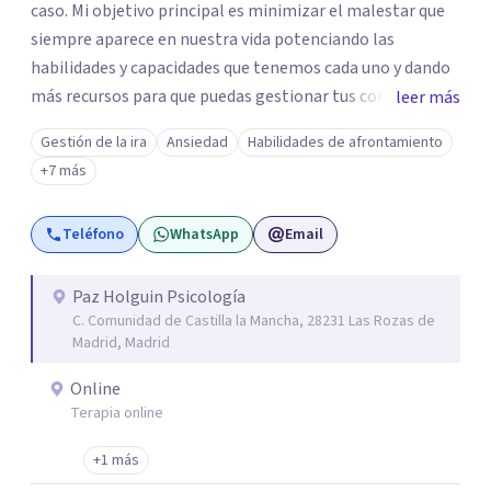
caso. Mi objetivo principal es minimizar el malestar que
siempre aparece en nuestra vida potenciando las
habilidades y capacidades que tenemos cada uno y dando
más recursos para que puedas gestionar tus conflictos.
leer más
Cada sesión individual es de aproximadamente 60
Gestión de la ira
Ansiedad
Habilidades de afrontamiento
minutos. En la primera cita, ya sea online o presencial,
+7 más
nos conoceremos y comenzaremos la evaluación y
estableceremos los objetivos en los que vamos a
Teléfono
WhatsApp
Email
trabajar.
Paz Holguin Psicología
C. Comunidad de Castilla la Mancha, 28231 Las Rozas de
Madrid, Madrid
Online
Terapia online
+1 más