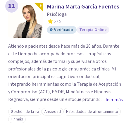
11
Marina Marta García Fuentes
Psicóloga
5
/ 5
Verificado
Terapia Online
Atiendo a pacientes desde hace más de 20 años. Durante
este tiempo he acompañado procesos terapéuticos
complejos, además de formar y supervisar a otros
profesionales de la psicología en su práctica clínica. Mi
orientación principal es cognitivo-conductual,
integrando herramientas como la Terapia de Aceptación
y Compromiso (ACT), EMDR, Mindfulness e Hipnosis
Regresiva, siempre desde un enfoque profundo,
leer más
respetuoso y adaptado a cada persona. También
Gestión de la ira
Ansiedad
Habilidades de afrontamiento
acompaño procesos de crecimiento personal y terapia
+7 más
del alma orientados al trabajo emocional, la búsqueda de
sentido, el autoconocimiento y la conexión interior. Mi