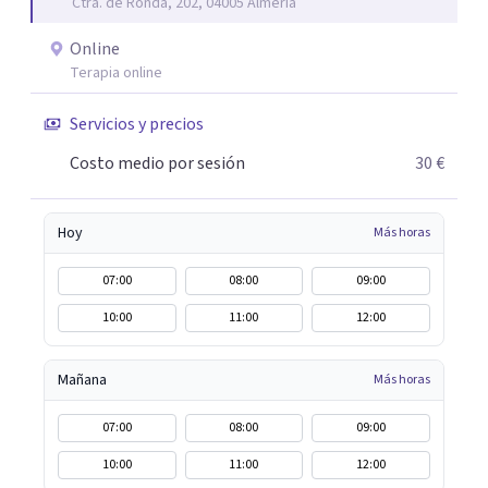
Ctra. de Ronda, 202, 04005 Almería
aunque mi especialidad es la hipnosis clínica, como
técnica útil en las terapias psicológicas aumentando su
Online
eficacia, reduciendo el tiempo de tratamiento y
Terapia online
consiguiendo cambios positivos desde la primera sesión.
¿Tienes dudas de cómo enfocaré tu problema o situación?
Servicios y precios
Contáctame y te informaré con mucho gusto. Es el
Costo medio por sesión
30 €
momento de dar el paso a una nueva etapa en tu vida.
Hoy
Más horas
07:00
08:00
09:00
10:00
11:00
12:00
Mañana
Más horas
07:00
08:00
09:00
10:00
11:00
12:00