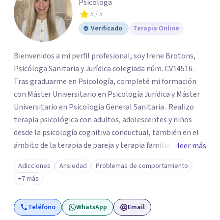
Psicóloga
5
/ 5
Verificado
Terapia Online
Bienvenidos a mi perfil profesional, soy Irene Brotons,
Psicóloga Sanitaria y Jurídica colegiada núm. CV14516.
Tras graduarme en Psicología, completé mi formación
con Máster Universitario en Psicología Jurídica y Máster
Universitario en Psicología General Sanitaria . Realizo
terapia psicológica con adultos, adolescentes y niños
desde la psicología cognitiva conductual, también en el
ámbito de la terapia de pareja y terapia familiar. Como
leer más
psicóloga jurídico forense, realizo informes periciales
Adicciones
Ansiedad
Problemas de comportamiento
psicológicos en el ámbito de familia, civil, penal y laboral.
+7 más
Soy miembro del Listado Oficial de Psicólogos Forenses
del Colegio Oficial de Psicólogos de la Comunidad
Teléfono
WhatsApp
Email
Valencia (LOPF). Y realizo mi trabajo en CONECTA Centro