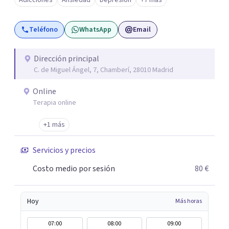
Adicciones
Ansiedad
Depresión
+7 más
tus objetivos. Entre nuestras especialidades destaca la
terapia de pareja y sexual, así como el tratamiento de
Teléfono
WhatsApp
Email
problemas emocionales, obsesiones, ansiedad , estrés,
duelos, insomnio y depresión, entre otros. Contamos
además con un servicio de hipnosis regresiva para el
Dirección principal
C. de Miguel Ángel, 7, Chamberí, 28010 Madrid
trabajo de "Terapia del Alma".
Online
Terapia online
+1 más
Servicios y precios
Costo medio por sesión
80 €
Hoy
Más horas
07:00
08:00
09:00