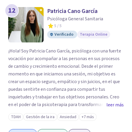
12
Patricia Cano García
Psicóloga General Sanitaria
5
/ 5
Verificado
Terapia Online
¡Hola! Soy Patricia Cano García, psicóloga con una fuerte
vocación por acompañar a las personas en sus procesos
de cambio y crecimiento emocional. Desde el primer
momento en que iniciamos una sesión, mi objetivo es
crear un espacio seguro, empático y sin juicios, en el que
puedas sentirte en confianza para compartir tus
inquietudes y trabajar en tus objetivos personales. Creo
en el poder de la psicoterapia para transformar y mejorar
leer más
la vida de las personas, y me siento honrada de poder
TDAH
Gestión de la ira
Ansiedad
+7 más
contribuir a este proceso en cada sesión. Mi enfoque se
basa en el respeto y en la autenticidad; para mí es