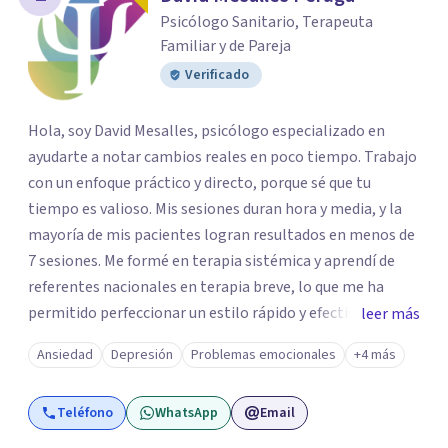
Psicólogo Sanitario, Terapeuta
Familiar y de Pareja
Verificado
Hola, soy David Mesalles, psicólogo especializado en
ayudarte a notar cambios reales en poco tiempo. Trabajo
con un enfoque práctico y directo, porque sé que tu
tiempo es valioso. Mis sesiones duran hora y media, y la
mayoría de mis pacientes logran resultados en menos de
7 sesiones. Me formé en terapia sistémica y aprendí de
referentes nacionales en terapia breve, lo que me ha
permitido perfeccionar un estilo rápido y efectivo. No doy
leer más
rodeos ni alargo tratamientos innecesariamente; mi
Ansiedad
Depresión
Problemas emocionales
+4 más
compromiso es con tu bienestar. Si buscas un psicólogo
cercano, honesto y enfocado en resultados, estaré
Teléfono
WhatsApp
Email
encantado de acompañarte en este proceso.