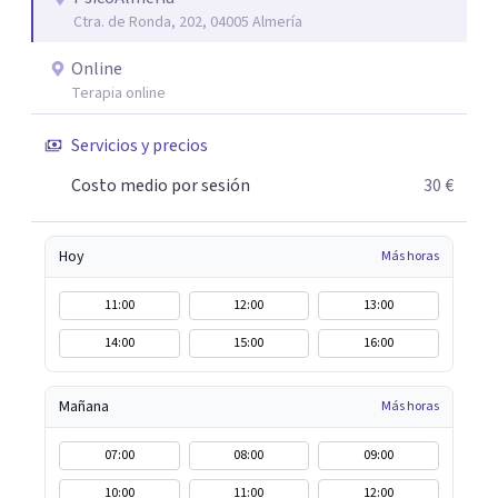
Ctra. de Ronda, 202, 04005 Almería
aunque mi especialidad es la hipnosis clínica, como
técnica útil en las terapias psicológicas aumentando su
Online
eficacia, reduciendo el tiempo de tratamiento y
Terapia online
consiguiendo cambios positivos desde la primera sesión.
¿Tienes dudas de cómo enfocaré tu problema o situación?
Servicios y precios
Contáctame y te informaré con mucho gusto. Es el
Costo medio por sesión
30 €
momento de dar el paso a una nueva etapa en tu vida.
Hoy
Más horas
11:00
12:00
13:00
14:00
15:00
16:00
Mañana
Más horas
07:00
08:00
09:00
10:00
11:00
12:00