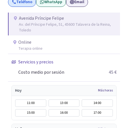
Teléfono
WhatsApp
Email
fundamental que cada persona encuentre en la terapia no
solo un alivio para sus preocupaciones, sino también un
camino hacia el autoconocimiento y la fortaleza
Avenida Príncipe Felipe
Av. del Príncipe Felipe, 51, 45600 Talavera de la Reina,
emocional. Me apasiona trabajar con cada paciente desde
Toledo
una perspectiva cercana y humana, y espero poder
acompañarte en tu camino hacia el bienestar y el
Online
equilibrio que buscas.
Terapia online
Servicios y precios
Costo medio por sesión
45 €
Hoy
Más horas
11:00
13:00
14:00
15:00
16:00
17:00