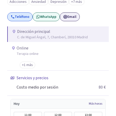
Adicciones
Ansiedad
Depresión
+7 más
tus objetivos. Entre nuestras especialidades destaca la
terapia de pareja y sexual, así como el tratamiento de
Teléfono
WhatsApp
Email
problemas emocionales, obsesiones, ansiedad , estrés,
duelos, insomnio y depresión, entre otros. Contamos
además con un servicio de hipnosis regresiva para el
Dirección principal
C. de Miguel Ángel, 7, Chamberí, 28010 Madrid
trabajo de "Terapia del Alma".
Online
Terapia online
+1 más
Servicios y precios
Costo medio por sesión
80 €
Hoy
Más horas
11:00
12:00
13:00