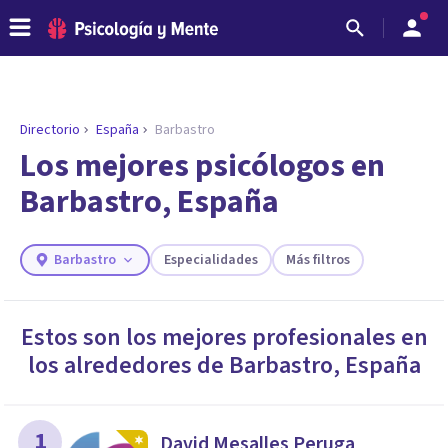
Directorio
España
Barbastro
ENCONTRAR MI TERAPEUTA
¿Necesitas ayuda para encontrar el
Los mejores psicólogos en
psicólogo adecuado?
Barbastro, España
Responde a unas breves preguntas y te ofreceremos
los profesionales que más se ajustan a tus
necesidades.
Barbastro
Especialidades
Más filtros
Responder cuestionario
Estos son los mejores profesionales en
los alrededores de
Barbastro
,
España
1
David Mesalles Peruga