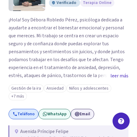
Verificado
Terapia Online
¡Hola! Soy Débora Robledo Pérez, psicóloga dedicada a
ayudarte a encontrar el bienestar emocional y personal
que mereces. Mi trabajo se centra en crear un espacio
seguro y de confianza donde puedas explorar tus
pensamientos y sentimientos sin juicios, y donde juntos
podamos trabajar en los desafíos que te afectan. Tengo
experiencia en el tratamiento de ansiedad, depresión,
estrés, ataques de pánico, trastornos de la personalidad y
leer más
el trastorno obsesivo-compulsivo (TOC). Mi enfoque
Gestión de la ira
Ansiedad
Niños y adolescentes
terapéutico se adapta a tus necesidades específicas,
+7 más
utilizando herramientas y técnicas que te ayuden a
comprender y transformar aquello que te preocupa. Creo
Teléfono
WhatsApp
Email
firmemente que el bienestar emocional es un derecho y,
con el acompañamiento adecuado, puedes recuperar el
control sobre tu vida y tus emociones. Mi misión es que te
Avenida Príncipe Felipe