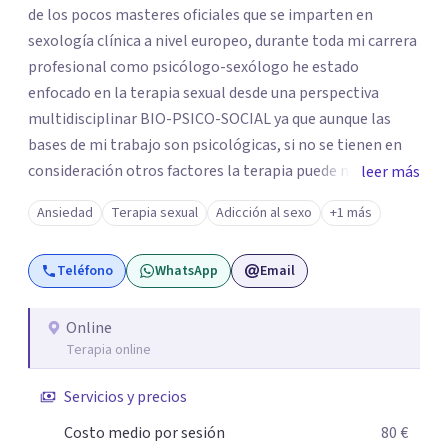
de los pocos masteres oficiales que se imparten en
sexología clínica a nivel europeo, durante toda mi carrera
profesional como psicólogo-sexólogo he estado
enfocado en la terapia sexual desde una perspectiva
multidisciplinar BIO-PSICO-SOCIAL ya que aunque las
bases de mi trabajo son psicológicas, si no se tienen en
consideración otros factores la terapia puede no
leer más
funcionar al tener una visión demasiado simplista,
Ansiedad
Terapia sexual
Adicción al sexo
+1 más
excluyendo de antemano otros factores que pueden
influir. Mi intención es ayudar para conseguir una mejora
Teléfono
WhatsApp
Email
global de tu sexualidad, considerando cada caso como
algo particular e intentando adaptarme a tu situación
personal concreta. En especial mi ámbito de trabajo es la
Online
Terapia online
disfunción eréctil, la eyaculación precoz y la falta de
deseo tanto en mujeres como en hombres. La sexualidad
Servicios y precios
es de enorme importancia tanto para el bienestar físico y
mental como a nivel personal para una buena
Costo medio por sesión
80 €