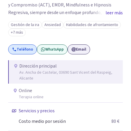
y Compromiso (ACT), EMDR, Mindfulness e Hipnosis
Regresiva, siempre desde un enfoque profundo,
leer más
respetuoso y adaptado a cada persona. También
Gestión de la ira
Ansiedad
Habilidades de afrontamiento
acompaño procesos de crecimiento personal y terapia
+7 más
del alma orientados al trabajo emocional, la búsqueda de
sentido, el autoconocimiento y la conexión interior. Mi
Teléfono
WhatsApp
Email
objetivo es ayudar a las personas a comprenderse mejor,
encontrar paz interior y desarrollar los recursos
necesarios para vivir con mayor equilibrio y plenitud.
Dirección principal
Av. Ancha de Castelar, 03690 Sant Vicent del Raspeig,
Alicante
Online
Terapia online
Servicios y precios
Costo medio por sesión
80 €