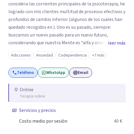
considera las corrientes principales de la psicoterapia, he
logrado con mis clientes multitud de procesos efectivos y
profundos de cambio interior (algunos de los cuales han
quedado recogidos en ). Uno es su pasado, siempre:
buscamos un nuevo pasado para un nuevo futuro,
considerando que nuestra Mente es “alfa y omega” de los
leer más
problemas de la personalidad. Los aspectos “sanos” de la
Adicciones
Ansiedad
Codependencia
+7 más
personalidad nos van a permitir afrontar y resolver los
“enfermos” (). Mi trabajo con los clientes facilita el
Teléfono
WhatsApp
Email
esclarecimiento del origen de los trastornos psíquicos, el
cambio de percepción del pasado, y la proyección y
vivencia de cambios progresivos. Desde la aceptación, el
Online
Terapia online
compromiso mutuo, y el aumento paulatino del campo
de Conciencia, es posible lograr El Cambio, porque Saber
Servicios y precios
es Poder.
Costo medio por sesión
40 €