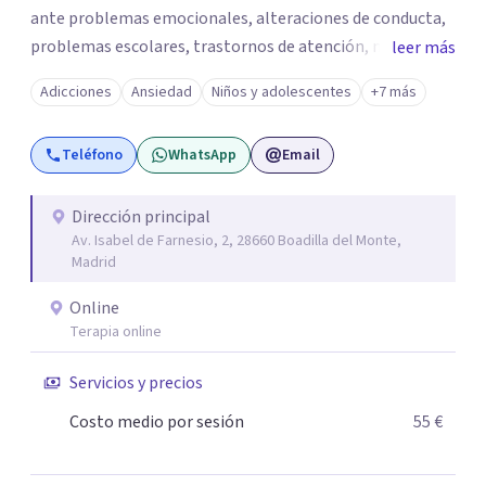
ante problemas emocionales, alteraciones de conducta,
problemas escolares, trastornos de atención, miedos,
leer más
ansiedad. El apoyo a los padres es un pilar importante de
Adicciones
Ansiedad
Niños y adolescentes
+7 más
mi trabajo, dotándoles de herramientas que les ayuden a
comprender mejor a su hijo en cada etapa y sentirse
Teléfono
WhatsApp
Email
apoyados en su inestimable labor, desde el respeto a las
individualidades y a la disposición emocional de la familia.
En la terapia con adultos y pareja utilizo un enfoque
Dirección principal
Av. Isabel de Farnesio, 2, 28660 Boadilla del Monte,
integrador, relacional, concibo al ser humano como un
Madrid
ser activo y con un alto poder de cambio, soy especialista
en tratamiento de depresiones, ansiedad, fobias,
Online
adicciones, duelos, conflictos de pareja.
Terapia online
Servicios y precios
Costo medio por sesión
55 €