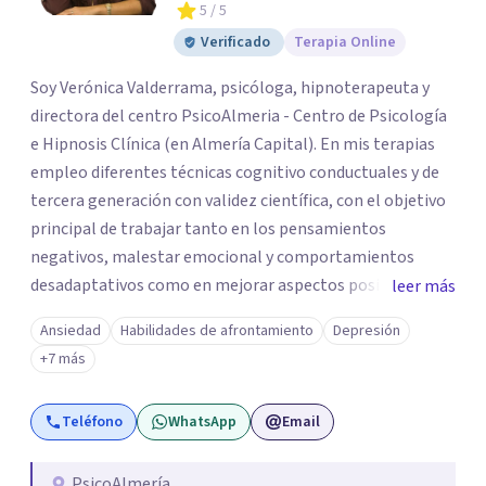
5
/ 5
Verificado
Terapia Online
Soy Verónica Valderrama, psicóloga, hipnoterapeuta y
directora del centro PsicoAlmeria - Centro de Psicología
e Hipnosis Clínica (en Almería Capital). En mis terapias
empleo diferentes técnicas cognitivo conductuales y de
tercera generación con validez científica, con el objetivo
principal de trabajar tanto en los pensamientos
negativos, malestar emocional y comportamientos
desadaptativos como en mejorar aspectos positivos,
leer más
habilidades y desarrollo personal. ¡Tus objetivos son los
Ansiedad
Habilidades de afrontamiento
Depresión
míos y juntos los alcanzaremos!. Mi objetivo principal es
+7 más
que consigas el bienestar y equilibrio que buscas, siendo
consciente de que cada persona es diferente y por ello
Teléfono
WhatsApp
Email
inicialmente realizaremos una adecuada evaluación para
conseguir un tratamiento individualizado y
personalizado. Utilizo diferentes técnicas psicológicas
PsicoAlmería