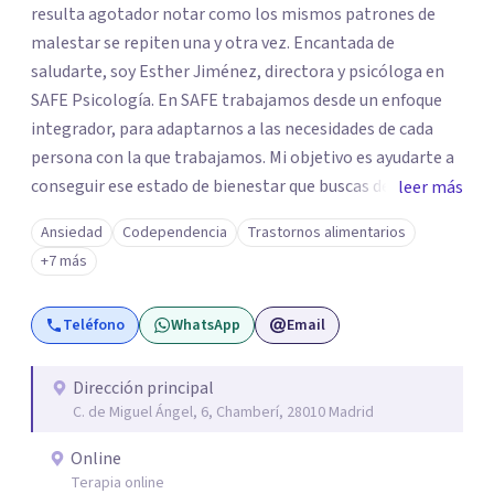
resulta agotador notar como los mismos patrones de
malestar se repiten una y otra vez. Encantada de
saludarte, soy Esther Jiménez, directora y psicóloga en
SAFE Psicología. En SAFE trabajamos desde un enfoque
integrador, para adaptarnos a las necesidades de cada
persona con la que trabajamos. Mi objetivo es ayudarte a
conseguir ese estado de bienestar que buscas de una
leer más
manera eficaz y que funcione para ti. Podemos ayudarte
Ansiedad
Codependencia
Trastornos alimentarios
tanto si buscas terapia individual como en pareja,
+7 más
acompañándote en tu proceso de cambio de forma
presencial u online.
Teléfono
WhatsApp
Email
Dirección principal
C. de Miguel Ángel, 6, Chamberí, 28010 Madrid
Online
Terapia online