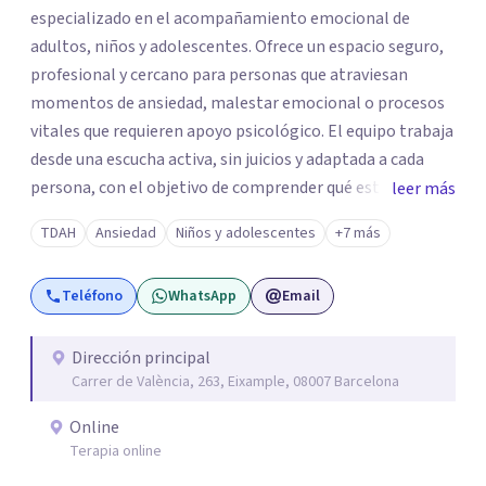
especializado en el acompañamiento emocional de
adultos, niños y adolescentes. Ofrece un espacio seguro,
profesional y cercano para personas que atraviesan
momentos de ansiedad, malestar emocional o procesos
vitales que requieren apoyo psicológico. El equipo trabaja
desde una escucha activa, sin juicios y adaptada a cada
persona, con el objetivo de comprender qué está
leer más
ocurriendo y facilitar herramientas para avanzar con
TDAH
Ansiedad
Niños y adolescentes
+7 más
mayor equilibrio y bienestar. La intervención se realiza en
un entorno confidencial y tranquilo, cuidando el ritmo y
Teléfono
WhatsApp
Email
las necesidades de cada proceso terapéutico. En Centro
Amalia atienden dificultades como la ansiedad, el duelo,
el trauma, la depresión y otros retos emocionales, así
Dirección principal
Carrer de València, 263, Eixample, 08007 Barcelona
como procesos de crecimiento personal y
acompañamiento psicológico infantil. El enfoque es
Online
respetuoso, humano y orientado a generar un espacio de
Terapia online
confianza desde el primer contacto. El centro ofrece una