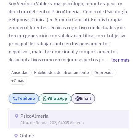
Soy Verónica Valderrama, psicóloga, hipnoterapeuta y
directora del centro PsicoAlmeria - Centro de Psicología
e Hipnosis Clínica (en Almería Capital). En mis terapias
empleo diferentes técnicas cognitivo conductuales y de
tercera generación con validez científica, con el objetivo
principal de trabajar tanto en los pensamientos
negativos, malestar emocional y comportamientos
desadaptativos como en mejorar aspectos positivos,
leer más
habilidades y desarrollo personal. ¡Tus objetivos son los
Ansiedad
Habilidades de afrontamiento
Depresión
míos y juntos los alcanzaremos!. Mi objetivo principal es
+7 más
que consigas el bienestar y equilibrio que buscas, siendo
consciente de que cada persona es diferente y por ello
Teléfono
WhatsApp
Email
inicialmente realizaremos una adecuada evaluación para
conseguir un tratamiento individualizado y
personalizado. Utilizo diferentes técnicas psicológicas
PsicoAlmería
Ctra. de Ronda, 202, 04005 Almería
aunque mi especialidad es la hipnosis clínica, como
técnica útil en las terapias psicológicas aumentando su
Online