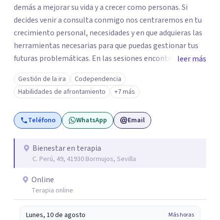
demás a mejorar su vida y a crecer como personas. Si
decides venir a consulta conmigo nos centraremos en tu
crecimiento personal, necesidades y en que adquieras las
herramientas necesarias para que puedas gestionar tus
futuras problemáticas. En las sesiones encontrarás un
leer más
lugar donde abrirte y expresarte sin juicios, donde
Gestión de la ira
Codependencia
explorar tus emociones, conocerte, solucionar tus
Habilidades de afrontamiento
+7 más
heridas y trabajar en tu crecimiento. personal
Teléfono
WhatsApp
Email
Bienestar en terapia
C. Perú, 49, 41930 Bormujos, Sevilla
Online
Terapia online
Lunes, 10 de agosto
Más horas