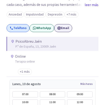
cada caso, además de sus propias herramientas y técnicas
leer más
psicológicas que le hacen un equipo de profesionales
Ansiedad
Impulsividad
Depresión
+7 más
único en su campo. Rodolfo de Porras hace énfasis en la
importancia de trabajar no solo el síntoma que trae a la
Teléfono
WhatsApp
Email
persona a consulta sino tratar la raíz del problema para
que el problema psicológico de la persona no vuelva a
repetirse en el futuro.
PsicoAbreu Jaén
P.º de España, 13, 23009 Jaén
Online
Terapia online
+1 más
Lunes, 10 de agosto
Más horas
07:00
08:00
09:00
10:00
11:00
12:00