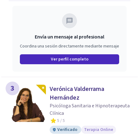
primera orientación gratuita para ayudar a dar el primer
paso y valorar el tipo de acompañamiento más adecuado
en cada caso.
Envía un mensaje al profesional
Coordina una sesión directamente mediante mensaje
Ver perfil completo
3
Verónica Valderrama
Hernández
Psicóloga Sanitaria e Hipnoterapeuta
Clínica
5
/ 5
Verificado
Terapia Online