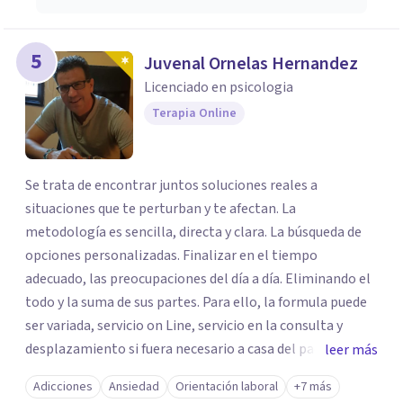
5
Juvenal Ornelas Hernandez
Licenciado en psicologia
Terapia Online
Se trata de encontrar juntos soluciones reales a
situaciones que te perturban y te afectan. La
metodología es sencilla, directa y clara. La búsqueda de
opciones personalizadas. Finalizar en el tiempo
adecuado, las preocupaciones del día a día. Eliminando el
todo y la suma de sus partes. Para ello, la formula puede
ser variada, servicio on Line, servicio en la consulta y
desplazamiento si fuera necesario a casa del paciente.
leer más
Todos los caminos para una sola solucionar, erradicar en
Adicciones
Ansiedad
Orientación laboral
+7 más
el menor tiempo posible el estado de sufrimiento que