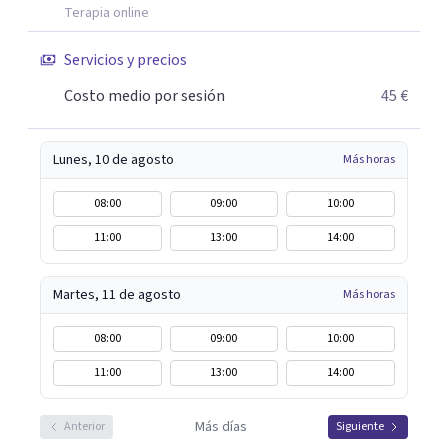
más rápida y eficaz a cada paciente. Dado que cuando uno
Terapia online
lo está pasando mal desea recuperarse cuanto antes,
Servicios y precios
siempre procuro que los tratamientos tengan la menor
duración posible, con el consiguiente ahorro de tiempo y
Costo medio por sesión
45 €
dinero que ello supone.
Lunes, 10 de agosto
Más horas
08:00
09:00
10:00
11:00
13:00
14:00
Martes, 11 de agosto
Más horas
08:00
09:00
10:00
11:00
13:00
14:00
Más días
Anterior
Siguiente