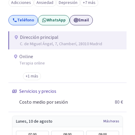
Adicciones
Ansiedad
Depresión
+7 más
tus objetivos. Entre nuestras especialidades destaca la
terapia de pareja y sexual, así como el tratamiento de
Teléfono
WhatsApp
Email
problemas emocionales, obsesiones, ansiedad , estrés,
duelos, insomnio y depresión, entre otros. Contamos
además con un servicio de hipnosis regresiva para el
Dirección principal
C. de Miguel Ángel, 7, Chamberí, 28010 Madrid
trabajo de "Terapia del Alma".
Online
Terapia online
+1 más
Servicios y precios
Costo medio por sesión
80 €
Lunes, 10 de agosto
Más horas
07:00
08:00
09:00