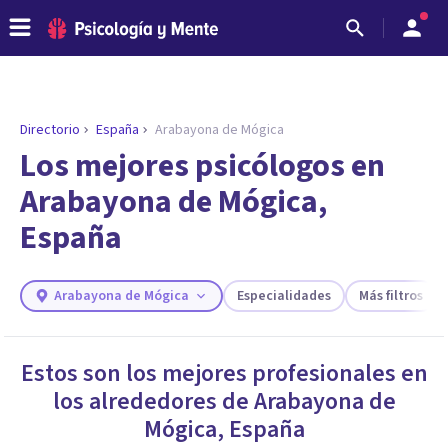
Directorio
España
Arabayona de Mógica
ENCONTRAR MI TERAPEUTA
¿Necesitas ayuda para encontrar el
Los mejores psicólogos en
psicólogo adecuado?
Arabayona de Mógica,
Responde a unas breves preguntas y te ofreceremos
España
los profesionales que más se ajustan a tus
necesidades.
Responder cuestionario
Arabayona de Mógica
Especialidades
Más filtros
Estos son los mejores profesionales en
los alrededores de
Arabayona de
Mógica
,
España