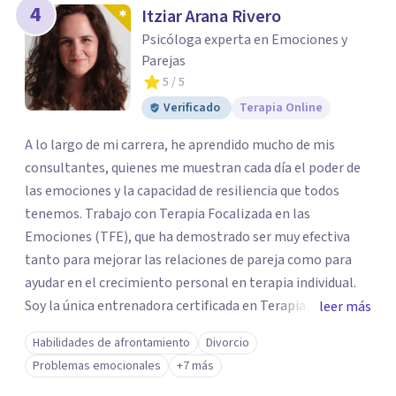
4
Itziar Arana Rivero
Psicóloga experta en Emociones y
Parejas
5
/ 5
Verificado
Terapia Online
A lo largo de mi carrera, he aprendido mucho de mis
consultantes, quienes me muestran cada día el poder de
las emociones y la capacidad de resiliencia que todos
tenemos. Trabajo con Terapia Focalizada en las
Emociones (TFE), que ha demostrado ser muy efectiva
tanto para mejorar las relaciones de pareja como para
ayudar en el crecimiento personal en terapia individual.
Soy la única entrenadora certificada en Terapia
leer más
Focalizada en las Emociones (TFE) en España, además de
Habilidades de afrontamiento
Divorcio
supervisora y terapeuta certificada. La TFE ha
Problemas emocionales
+7 más
demostrado una mejora significativa en las relaciones,