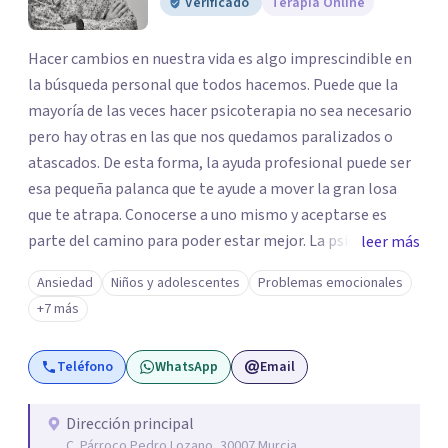
Verificado
Terapia Online
Hacer cambios en nuestra vida es algo imprescindible en
la búsqueda personal que todos hacemos. Puede que la
mayoría de las veces hacer psicoterapia no sea necesario
pero hay otras en las que nos quedamos paralizados o
atascados. De esta forma, la ayuda profesional puede ser
esa pequeña palanca que te ayude a mover la gran losa
que te atrapa. Conocerse a uno mismo y aceptarse es
parte del camino para poder estar mejor. La psicoterapia
leer más
es una forma de colaboración en donde diálogo, además
Ansiedad
Niños y adolescentes
Problemas emocionales
de la confianza y el apoyo, es el camino para poder
+7 más
identificar qué es lo que sucede, qué sentido tiene y cuales
son los pasos para el cambio. Además, creo que los
Teléfono
WhatsApp
Email
verdaderos cambios tienen que partir de uno mismo y mi
idea es poder acompañarte para que puedas tomar
aquellas decisiones en tu vida que te puedan llevar a estar
Dirección principal
C. Párroco Pedro Lozano, 30007 Murcia