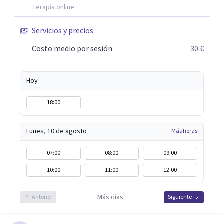
eficacia, reduciendo el tiempo de tratamiento y
Terapia online
consiguiendo cambios positivos desde la primera sesión.
¿Tienes dudas de cómo enfocaré tu problema o situación?
Servicios y precios
Contáctame y te informaré con mucho gusto. Es el
Costo medio por sesión
30 €
momento de dar el paso a una nueva etapa en tu vida.
Hoy
18:00
Lunes, 10 de agosto
Más horas
07:00
08:00
09:00
10:00
11:00
12:00
Más días
Anterior
Siguiente