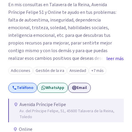
En mis consultas en Talavera de la Reina, Avenida
Príncipe Felipe 51 y Online te ayudo en tus problemas:
falta de autoestima, inseguridad, dependencia
emocional, tristeza, soledad, habilidades sociales,
inteligencia emocional, etc. para que descubras tus
propios recursos para mejorar, parar sentirte mejor
contigo mismo y con los demás y para que puedas
realizar esos cambios positivos que deseas desde hace
leer más
tiempo pero que no sabes cómo llevarlos a cabo. La
Adicciones
Gestión de la ira
Ansiedad
+7 más
primera visita informativa será al 50% y servirá para
conocernos, poder evaluar juntos tus dificultades y hablar
Teléfono
WhatsApp
Email
de un plan de ayuda. Con los datos que me ofrezcas, te
ayudaré a solventar tus dudas, a explicarte en qué
consistirá el tratamiento y te plantearé qué
Avenida Príncipe Felipe
Av. del Príncipe Felipe, 51, 45600 Talavera de la Reina,
herramientas usaremos para resolver las situaciones que
Toledo
te preocupan. Aplico una psicología integradora que
reúne los elementos que puedan ayudar de una manera
Online