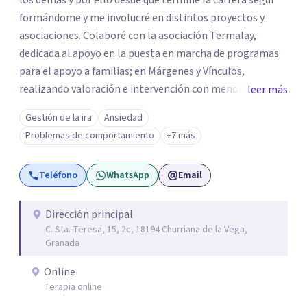
los demás y por ello desde que terminé la carrera seguí
formándome y me involucré en distintos proyectos y
asociaciones. Colaboré con la asociación Termalay,
dedicada al apoyo en la puesta en marcha de programas
para el apoyo a familias; en Márgenes y Vínculos,
realizando valoración e intervención con menores; en el
leer más
Centro penitenciario de Alhaurín de la Torre,
Gestión de la ira
Ansiedad
colaborando en una investigación para detectar las
Problemas de comportamiento
+7 más
semejanzas entre los hombres condenados por violencia
de género y condenados por violación... A pesar de estar
Teléfono
WhatsApp
Email
constantemente formándome, al terminar mis masters
en "Igualdad y Género" y "Psicología Jurídica" abrí mi
Centro de Psicología Vilmar y me dediqué a hacer terapia
Dirección principal
C. Sta. Teresa, 15, 2c, 18194 Churriana de la Vega,
y a realizar peritaciones. Todo ello compaginado con la
Granada
realización de colaboraciones y proyectos como
programas de estimulación en residencias de adultos;
Online
terapias en Residencias de Adultos con Discapacidad
Terapia online
Intelectual y problemas de conducta; programas para