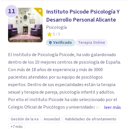
11
Instituto Psicode Psicología Y
Desarrollo Personal Alicante
Psicología
5
/ 5
Verificado
Terapia Online
El Instituto de Psicología Psicode, ha sido galardonado
dentro de los 10 mejores centros de psicología de España.
Con más de 18 años de experiencia y más de 3000
pacientes atendidos por su equipo de psicólogos
expertos. Dentro de sus especialidades están la terapia
sexual y terapia de pareja, psicología infantil y adultos.
Por ello el Instituto Psicode ha sido seleccionado por el
Colegio Oficial de Psicólogos y universidades como la
leer más
UNIR, Europea y la U. Nebrija para que colabore en la
Gestión de la ira
Ansiedad
Habilidades de afrontamiento
formación de psicólogos de máster y psicólogos
+7 más