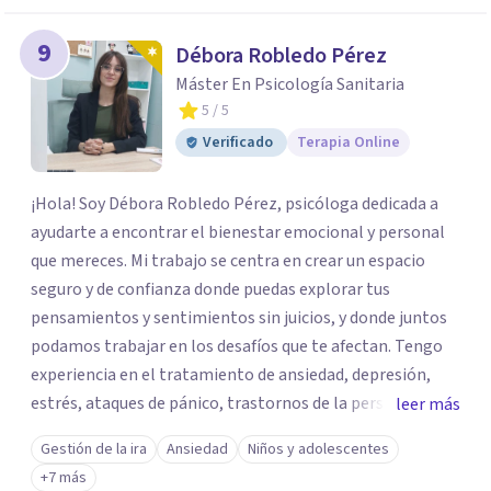
9
Débora Robledo Pérez
Máster En Psicología Sanitaria
5
/ 5
Verificado
Terapia Online
¡Hola! Soy Débora Robledo Pérez, psicóloga dedicada a
ayudarte a encontrar el bienestar emocional y personal
que mereces. Mi trabajo se centra en crear un espacio
seguro y de confianza donde puedas explorar tus
pensamientos y sentimientos sin juicios, y donde juntos
podamos trabajar en los desafíos que te afectan. Tengo
experiencia en el tratamiento de ansiedad, depresión,
estrés, ataques de pánico, trastornos de la personalidad y
leer más
el trastorno obsesivo-compulsivo (TOC). Mi enfoque
Gestión de la ira
Ansiedad
Niños y adolescentes
terapéutico se adapta a tus necesidades específicas,
+7 más
utilizando herramientas y técnicas que te ayuden a