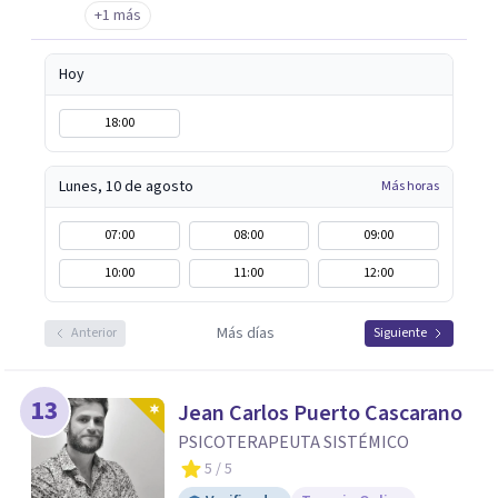
+1 más
drogodependientes y talleres para poblaciones
específicas en ayuntamientos; y terapias para mujeres
Hoy
víctimas de VG
18:00
Lunes, 10 de agosto
Más horas
07:00
08:00
09:00
10:00
11:00
12:00
Más días
Anterior
Siguiente
13
Jean Carlos Puerto Cascarano
PSICOTERAPEUTA SISTÉMICO
5
/ 5