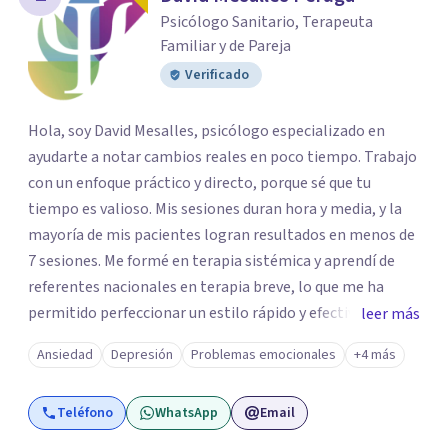
Psicólogo Sanitario, Terapeuta
Familiar y de Pareja
Verificado
Hola, soy David Mesalles, psicólogo especializado en
ayudarte a notar cambios reales en poco tiempo. Trabajo
con un enfoque práctico y directo, porque sé que tu
tiempo es valioso. Mis sesiones duran hora y media, y la
mayoría de mis pacientes logran resultados en menos de
7 sesiones. Me formé en terapia sistémica y aprendí de
referentes nacionales en terapia breve, lo que me ha
permitido perfeccionar un estilo rápido y efectivo. No doy
leer más
rodeos ni alargo tratamientos innecesariamente; mi
Ansiedad
Depresión
Problemas emocionales
+4 más
compromiso es con tu bienestar. Si buscas un psicólogo
cercano, honesto y enfocado en resultados, estaré
Teléfono
WhatsApp
Email
encantado de acompañarte en este proceso.