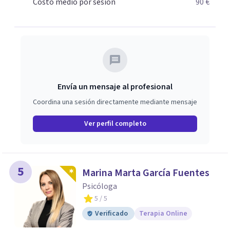
Psicodrama, profundizando en la mente humana y las
Costo medio por sesión
90 €
dinámicas que guían nuestras relaciones. Mi objetivo es
ofrecerte un espacio de confianza donde podamos
trabajar en mejorar tu bienestar emocional y tus
relaciones. Estoy aquí para acompañarte en ese proceso.
Envía un mensaje al profesional
Coordina una sesión directamente mediante mensaje
Ver perfil completo
5
Marina Marta García Fuentes
Psicóloga
5
/ 5
Verificado
Terapia Online