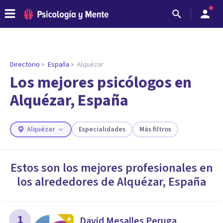
Directorio
España
Alquézar
ENCONTRAR MI TERAPEUTA
¿Necesitas ayuda para encontrar el
Los mejores psicólogos en
psicólogo adecuado?
Alquézar, España
Responde a unas breves preguntas y te ofreceremos
los profesionales que más se ajustan a tus
necesidades.
Alquézar
Especialidades
Más filtros
Responder cuestionario
Estos son los mejores profesionales en
los alrededores de
Alquézar
,
España
1
David Mesalles Peruga