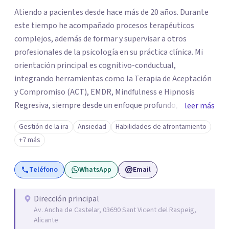
Atiendo a pacientes desde hace más de 20 años. Durante
este tiempo he acompañado procesos terapéuticos
complejos, además de formar y supervisar a otros
profesionales de la psicología en su práctica clínica. Mi
orientación principal es cognitivo-conductual,
integrando herramientas como la Terapia de Aceptación
y Compromiso (ACT), EMDR, Mindfulness e Hipnosis
Regresiva, siempre desde un enfoque profundo,
leer más
respetuoso y adaptado a cada persona. También
Gestión de la ira
Ansiedad
Habilidades de afrontamiento
acompaño procesos de crecimiento personal y terapia
+7 más
del alma orientados al trabajo emocional, la búsqueda de
sentido, el autoconocimiento y la conexión interior. Mi
Teléfono
WhatsApp
Email
objetivo es ayudar a las personas a comprenderse mejor,
encontrar paz interior y desarrollar los recursos
necesarios para vivir con mayor equilibrio y plenitud.
Dirección principal
Av. Ancha de Castelar, 03690 Sant Vicent del Raspeig,
Alicante