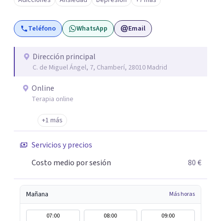
Adicciones
Ansiedad
Depresión
+7 más
tus objetivos. Entre nuestras especialidades destaca la
terapia de pareja y sexual, así como el tratamiento de
Teléfono
WhatsApp
Email
problemas emocionales, obsesiones, ansiedad , estrés,
duelos, insomnio y depresión, entre otros. Contamos
además con un servicio de hipnosis regresiva para el
Dirección principal
C. de Miguel Ángel, 7, Chamberí, 28010 Madrid
trabajo de "Terapia del Alma".
Online
Terapia online
+1 más
Servicios y precios
Costo medio por sesión
80 €
Mañana
Más horas
07:00
08:00
09:00