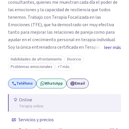
consultantes, quienes me muestran cada día el poder de
las emociones y la capacidad de resiliencia que todos
tenemos. Trabajo con Terapia Focalizada en las
Emociones (TFE), que ha demostrado ser muy efectiva
tanto para mejorar las relaciones de pareja como para
ayudar en el crecimiento personal en terapia individual.
Soy la única entrenadora certificada en Terapia
leer más
Focalizada en las Emociones (TFE) en España, además de
Habilidades de afrontamiento
Divorcio
supervisora y terapeuta certificada. La TFE ha
Problemas emocionales
+7 más
demostrado una mejora significativa en las relaciones,
con un 70-75% de éxito y felicidad duradera. Este enfoque
Teléfono
WhatsApp
Email
también transforma la vida en terapia individual,
ofreciendo nuevas herramientas para el bienestar
emocional. Desde que me gradué en Psicología en 2002,
Online
Terapia online
siempre he estado en constante aprendizaje y
crecimiento. He complementado mi formación con un
Servicios y precios
Máster en Terapia Cognitivo-Conductual y otro en