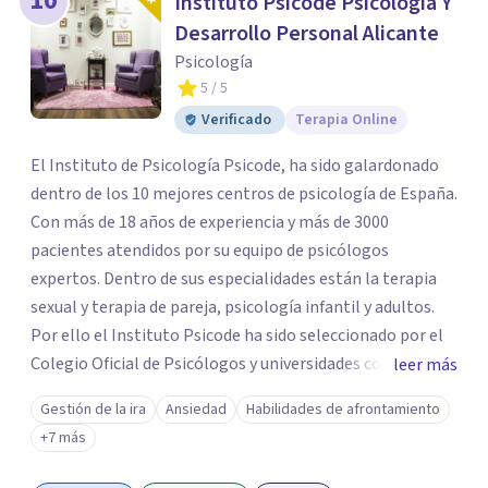
10
Instituto Psicode Psicología Y
Desarrollo Personal Alicante
Psicología
5
/ 5
Verificado
Terapia Online
El Instituto de Psicología Psicode, ha sido galardonado
dentro de los 10 mejores centros de psicología de España.
Con más de 18 años de experiencia y más de 3000
pacientes atendidos por su equipo de psicólogos
expertos. Dentro de sus especialidades están la terapia
sexual y terapia de pareja, psicología infantil y adultos.
Por ello el Instituto Psicode ha sido seleccionado por el
Colegio Oficial de Psicólogos y universidades como la
leer más
UNIR, Europea y la U. Nebrija para que colabore en la
Gestión de la ira
Ansiedad
Habilidades de afrontamiento
formación de psicólogos de máster y psicólogos
+7 más
colegiados. Están en continuo crecimiento. Actualmente
tiene sede en Madrid y Alicante.