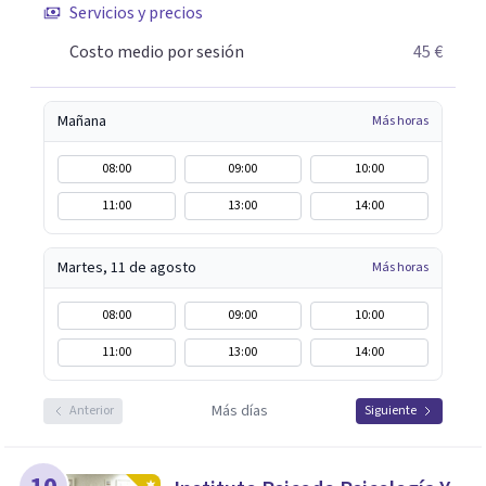
Servicios y precios
siempre procuro que los tratamientos tengan la menor
duración posible, con el consiguiente ahorro de tiempo y
Costo medio por sesión
45 €
dinero que ello supone.
Mañana
Más horas
08:00
09:00
10:00
11:00
13:00
14:00
Martes, 11 de agosto
Más horas
08:00
09:00
10:00
11:00
13:00
14:00
Más días
Anterior
Siguiente