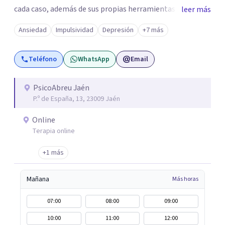
cada caso, además de sus propias herramientas y técnicas
leer más
psicológicas que le hacen un equipo de profesionales
Ansiedad
Impulsividad
Depresión
+7 más
único en su campo. Rodolfo de Porras hace énfasis en la
importancia de trabajar no solo el síntoma que trae a la
Teléfono
WhatsApp
Email
persona a consulta sino tratar la raíz del problema para
que el problema psicológico de la persona no vuelva a
repetirse en el futuro.
PsicoAbreu Jaén
P.º de España, 13, 23009 Jaén
Online
Terapia online
+1 más
Mañana
Más horas
07:00
08:00
09:00
10:00
11:00
12:00