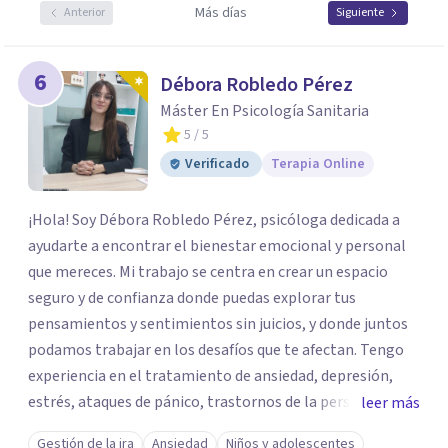
Más días
Anterior
Siguiente
6
Débora Robledo Pérez
Máster En Psicología Sanitaria
5
/ 5
Verificado
Terapia Online
¡Hola! Soy Débora Robledo Pérez, psicóloga dedicada a
ayudarte a encontrar el bienestar emocional y personal
que mereces. Mi trabajo se centra en crear un espacio
seguro y de confianza donde puedas explorar tus
pensamientos y sentimientos sin juicios, y donde juntos
podamos trabajar en los desafíos que te afectan. Tengo
experiencia en el tratamiento de ansiedad, depresión,
estrés, ataques de pánico, trastornos de la personalidad y
leer más
el trastorno obsesivo-compulsivo (TOC). Mi enfoque
Gestión de la ira
Ansiedad
Niños y adolescentes