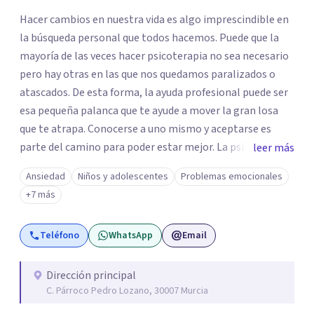
Hacer cambios en nuestra vida es algo imprescindible en
la búsqueda personal que todos hacemos. Puede que la
mayoría de las veces hacer psicoterapia no sea necesario
pero hay otras en las que nos quedamos paralizados o
atascados. De esta forma, la ayuda profesional puede ser
esa pequeña palanca que te ayude a mover la gran losa
que te atrapa. Conocerse a uno mismo y aceptarse es
parte del camino para poder estar mejor. La psicoterapia
leer más
es una forma de colaboración en donde diálogo, además
Ansiedad
Niños y adolescentes
Problemas emocionales
de la confianza y el apoyo, es el camino para poder
+7 más
identificar qué es lo que sucede, qué sentido tiene y cuales
son los pasos para el cambio. Además, creo que los
Teléfono
WhatsApp
Email
verdaderos cambios tienen que partir de uno mismo y mi
idea es poder acompañarte para que puedas tomar
aquellas decisiones en tu vida que te puedan llevar a estar
Dirección principal
C. Párroco Pedro Lozano, 30007 Murcia
mejor con lo que piensas y con lo que haces.