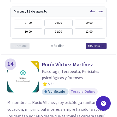
Martes, 11 de agosto
Más horas
07:00
08:00
09:00
10:00
11:00
12:00
Más días
Anterior
Siguiente
14
Rocío Vílchez Martínez
Psicóloga, Terapeuta, Periciales
psicológicas y forenses
5
/ 5
Verificado
Terapia Online
Mi nombre es Rocío Vílchez, soy psicóloga sanitaria de
vocación, mi principal interés siempre ha sido la ayuda a
los demás y por ello desde que terminé la carrera seguí