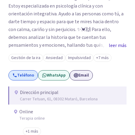
Estoy especializada en psicología clínica y con
orientación integrativa. Ayudo a las personas como tú, a
darte tiempo y espacio para que te mires hacia dentro
con calma, cariño y sin perjuicios. ✨💓🙌 Para ello,
debemos analizar la historia que te cuentan tus
pensamientos y emociones, hallando tus qués, tus
leer más
cómos, tus porqués, tus cuándos y tus dóndes a lo largo
Gestión de la ira
Ansiedad
Impulsividad
+7 más
de tu vida. Así, podrás desenredar el lío que es vivir, podrás
aceptar quien eres: un ser humano que siente, que piensa
Teléfono
WhatsApp
Email
y que hace; un ser que se contradice, que tiene dudas y que
se equivoca. Y eso es natural y sano.🫀+🧠 =💝
Dirección principal
Carrer Tetuan, 61, 08302 Mataró, Barcelona
Online
Terapia online
+1 más