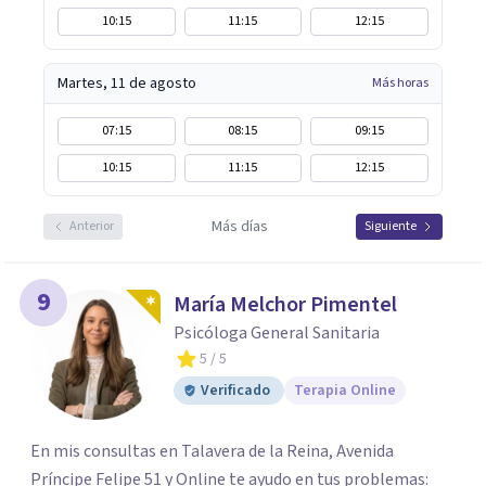
10:15
11:15
12:15
Martes, 11 de agosto
Más horas
07:15
08:15
09:15
10:15
11:15
12:15
Más días
Anterior
Siguiente
9
María Melchor Pimentel
Psicóloga General Sanitaria
5
/ 5
Verificado
Terapia Online
En mis consultas en Talavera de la Reina, Avenida
Príncipe Felipe 51 y Online te ayudo en tus problemas: