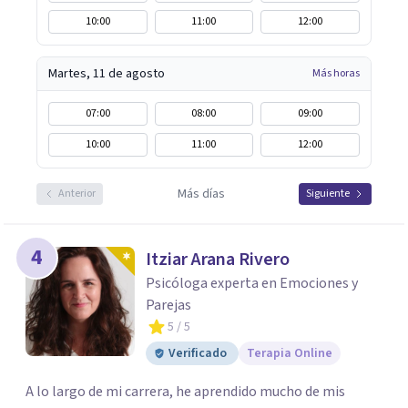
10:00
11:00
12:00
Martes, 11 de agosto
Más horas
07:00
08:00
09:00
10:00
11:00
12:00
Más días
Anterior
Siguiente
4
Itziar Arana Rivero
Psicóloga experta en Emociones y
Parejas
5
/ 5
Verificado
Terapia Online
A lo largo de mi carrera, he aprendido mucho de mis