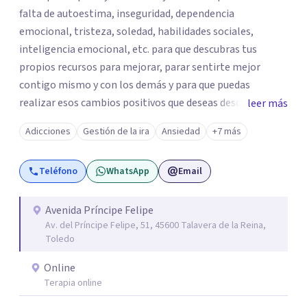
falta de autoestima, inseguridad, dependencia
emocional, tristeza, soledad, habilidades sociales,
inteligencia emocional, etc. para que descubras tus
propios recursos para mejorar, parar sentirte mejor
contigo mismo y con los demás y para que puedas
realizar esos cambios positivos que deseas desde hace
leer más
tiempo pero que no sabes cómo llevarlos a cabo. La
Adicciones
Gestión de la ira
Ansiedad
+7 más
primera visita informativa será al 50% y servirá para
conocernos, poder evaluar juntos tus dificultades y hablar
Teléfono
WhatsApp
Email
de un plan de ayuda. Con los datos que me ofrezcas, te
ayudaré a solventar tus dudas, a explicarte en qué
consistirá el tratamiento y te plantearé qué
Avenida Príncipe Felipe
Av. del Príncipe Felipe, 51, 45600 Talavera de la Reina,
herramientas usaremos para resolver las situaciones que
Toledo
te preocupan. Aplico una psicología integradora que
reúne los elementos que puedan ayudar de una manera
Online
más rápida y eficaz a cada paciente. Dado que cuando uno
Terapia online
lo está pasando mal desea recuperarse cuanto antes,