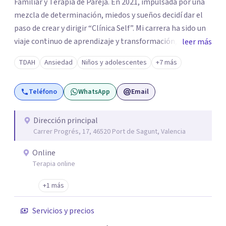
Familiar y Terapia de Pareja. En 2021, impulsada por una
mezcla de determinación, miedos y sueños decidí dar el
paso de crear y dirigir “Clínica Self”. Mi carrera ha sido un
viaje continuo de aprendizaje y transformación,
leer más
moldeado por másters, especializaciones y experiencias
TDAH
Ansiedad
Niños y adolescentes
+7 más
que han reafirmado mi verdadera vocación: acompañar a
familias y adolescentes en sus momentos más cruciales,
Teléfono
WhatsApp
Email
guiándolos hacia relaciones más saludables y un
desarrollo personal integral.
Dirección principal
Carrer Progrés, 17, 46520 Port de Sagunt, Valencia
Online
Terapia online
+1 más
Servicios y precios