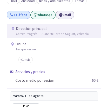
TDAH
Ansiedad
Niños y adolescentes
+7 más
que han reafirmado mi verdadera vocación: acompañar a
familias y adolescentes en sus momentos más cruciales,
Teléfono
WhatsApp
Email
guiándolos hacia relaciones más saludables y un
desarrollo personal integral.
Dirección principal
Carrer Progrés, 17, 46520 Port de Sagunt, Valencia
Online
Terapia online
+1 más
Servicios y precios
Costo medio por sesión
60 €
Martes, 11 de agosto
13:00