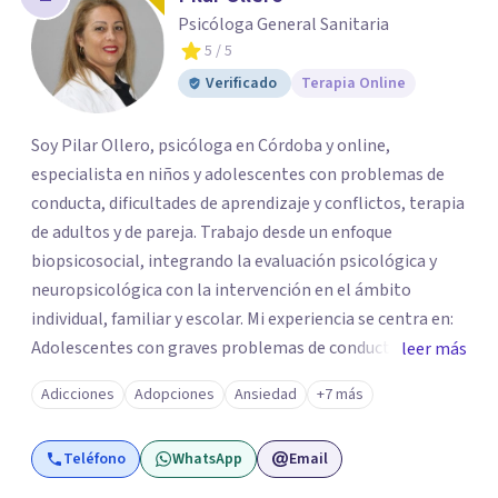
los profesionales que más se ajustan a tus
Psicóloga General Sanitaria
necesidades.
5
/ 5
Responder cuestionario
Verificado
Terapia Online
Soy Pilar Ollero, psicóloga en Córdoba y online,
especialista en niños y adolescentes con problemas de
conducta, dificultades de aprendizaje y conflictos, terapia
de adultos y de pareja. Trabajo desde un enfoque
biopsicosocial, integrando la evaluación psicológica y
neuropsicológica con la intervención en el ámbito
individual, familiar y escolar. Mi experiencia se centra en:
Adolescentes con graves problemas de conducta y
leer más
rebeldía. TDAH, dificultades de aprendizaje y control de
Adicciones
Adopciones
Ansiedad
+7 más
impulsos. Intervención con familias y terapia de pareja
para mejorar la convivencia. Intervención de conductas de
Teléfono
WhatsApp
Email
riesgo y asesoramiento a padres y familias. Aplico
técnicas de terapia cognitivo-conductual (TCC), ACT