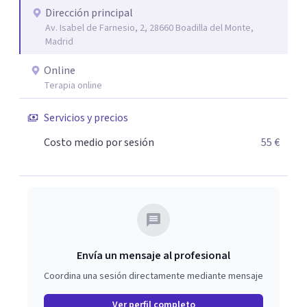
En la terapia con adultos y pareja utilizo un enfoque
Dirección principal
Av. Isabel de Farnesio, 2, 28660 Boadilla del Monte,
integrador, relacional, concibo al ser humano como un
Madrid
ser activo y con un alto poder de cambio, soy especialista
en tratamiento de depresiones, ansiedad, fobias,
Online
adicciones, duelos, conflictos de pareja.
Terapia online
Servicios y precios
Costo medio por sesión
55 €
Envía un mensaje al profesional
Coordina una sesión directamente mediante mensaje
Ver perfil completo