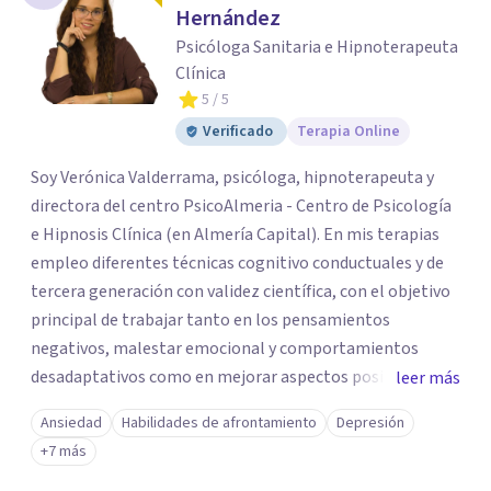
Hernández
Psicóloga Sanitaria e Hipnoterapeuta
Clínica
5
/ 5
Verificado
Terapia Online
Soy Verónica Valderrama, psicóloga, hipnoterapeuta y
directora del centro PsicoAlmeria - Centro de Psicología
e Hipnosis Clínica (en Almería Capital). En mis terapias
empleo diferentes técnicas cognitivo conductuales y de
tercera generación con validez científica, con el objetivo
principal de trabajar tanto en los pensamientos
negativos, malestar emocional y comportamientos
desadaptativos como en mejorar aspectos positivos,
leer más
habilidades y desarrollo personal. ¡Tus objetivos son los
Ansiedad
Habilidades de afrontamiento
Depresión
míos y juntos los alcanzaremos!. Mi objetivo principal es
+7 más
que consigas el bienestar y equilibrio que buscas, siendo