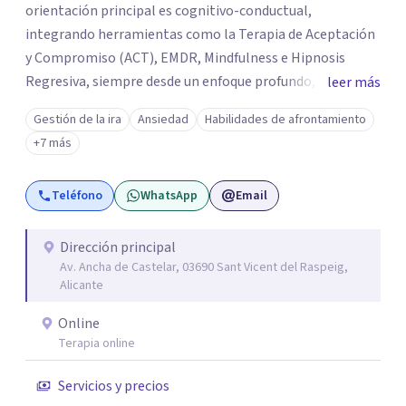
orientación principal es cognitivo-conductual,
integrando herramientas como la Terapia de Aceptación
y Compromiso (ACT), EMDR, Mindfulness e Hipnosis
Regresiva, siempre desde un enfoque profundo,
leer más
respetuoso y adaptado a cada persona. También
Gestión de la ira
Ansiedad
Habilidades de afrontamiento
acompaño procesos de crecimiento personal y terapia
+7 más
del alma orientados al trabajo emocional, la búsqueda de
sentido, el autoconocimiento y la conexión interior. Mi
Teléfono
WhatsApp
Email
objetivo es ayudar a las personas a comprenderse mejor,
encontrar paz interior y desarrollar los recursos
necesarios para vivir con mayor equilibrio y plenitud.
Dirección principal
Av. Ancha de Castelar, 03690 Sant Vicent del Raspeig,
Alicante
Online
Terapia online
Servicios y precios