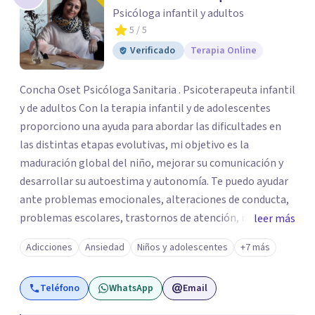
Psicóloga infantil y adultos
5
/ 5
Verificado
Terapia Online
Concha Oset Psicóloga Sanitaria . Psicoterapeuta infantil
y de adultos Con la terapia infantil y de adolescentes
proporciono una ayuda para abordar las dificultades en
las distintas etapas evolutivas, mi objetivo es la
maduración global del niño, mejorar su comunicación y
desarrollar su autoestima y autonomía. Te puedo ayudar
ante problemas emocionales, alteraciones de conducta,
problemas escolares, trastornos de atención, miedos,
leer más
ansiedad. El apoyo a los padres es un pilar importante de
Adicciones
Ansiedad
Niños y adolescentes
+7 más
mi trabajo, dotándoles de herramientas que les ayuden a
comprender mejor a su hijo en cada etapa y sentirse
Teléfono
WhatsApp
Email
apoyados en su inestimable labor, desde el respeto a las
individualidades y a la disposición emocional de la familia.