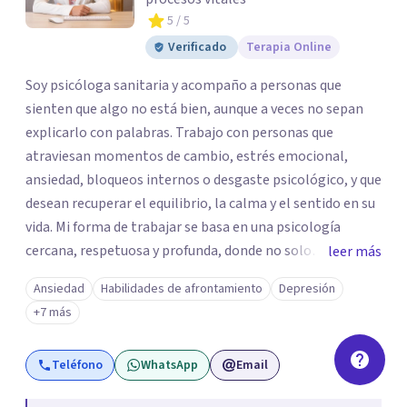
5
/ 5
Verificado
Terapia Online
Soy psicóloga sanitaria y acompaño a personas que
sienten que algo no está bien, aunque a veces no sepan
explicarlo con palabras. Trabajo con personas que
atraviesan momentos de cambio, estrés emocional,
ansiedad, bloqueos internos o desgaste psicológico, y que
desean recuperar el equilibrio, la calma y el sentido en su
vida. Mi forma de trabajar se basa en una psicología
cercana, respetuosa y profunda, donde no solo
leer más
atendemos los síntomas, sino también lo que los
Ansiedad
Habilidades de afrontamiento
Depresión
provoca. Integro la psicología positiva y la terapia
+7 más
cognitivo-conductual con una mirada más amplia,
teniendo en cuenta la mente, el cuerpo y la emoción.
Teléfono
WhatsApp
Email
Tengo una amplia experiencia acompañando a personas
en contextos de adaptación y cambio vital, algo que