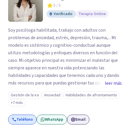
5
/ 5
Verificado
Terapia Online
Soy psicóloga habilitada, trabajo con adultos con
problemas de ansiedad, estrés, depresión, trauma,... Mi
modelo es sistémico y cognitivo-conductual aunque
utilizo metodologías y enfoques diversos en función del
caso. Mi objetivo principal es minimizar el malestar que
siempre aparece en nuestra vida potenciando las
habilidades y capacidades que tenemos cada uno y dando
más recursos para que puedas gestionar tus conflictos.
leer más
Cada sesión individual es de aproximadamente 60
Gestión de la ira
Ansiedad
Habilidades de afrontamiento
minutos. En la primera cita, ya sea online o presencial,
+7 más
nos conoceremos y comenzaremos la evaluación y
estableceremos los objetivos en los que vamos a
Teléfono
WhatsApp
Email
trabajar.