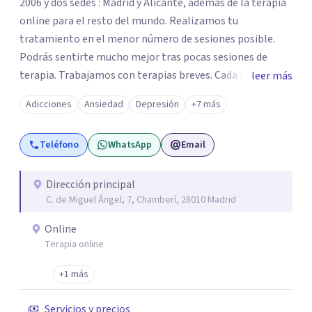
2006 y dos sedes : Madrid y Alicante, además de la terapia
online para el resto del mundo. Realizamos tu
tratamiento en el menor número de sesiones posible.
Podrás sentirte mucho mejor tras pocas sesiones de
terapia. Trabajamos con terapias breves. Cada sesión de
leer más
terapia te resultará de utilidad y te ayudará a conseguir
Adicciones
Ansiedad
Depresión
+7 más
tus objetivos. Entre nuestras especialidades destaca la
terapia de pareja y sexual, así como el tratamiento de
Teléfono
WhatsApp
Email
problemas emocionales, obsesiones, ansiedad , estrés,
duelos, insomnio y depresión, entre otros. Contamos
además con un servicio de hipnosis regresiva para el
Dirección principal
C. de Miguel Ángel, 7, Chamberí, 28010 Madrid
trabajo de "Terapia del Alma".
Online
Terapia online
+1 más
Servicios y precios