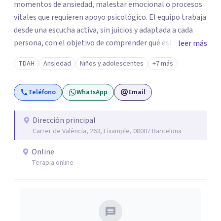
momentos de ansiedad, malestar emocional o procesos
vitales que requieren apoyo psicológico. El equipo trabaja
desde una escucha activa, sin juicios y adaptada a cada
persona, con el objetivo de comprender qué está
leer más
ocurriendo y facilitar herramientas para avanzar con
TDAH
Ansiedad
Niños y adolescentes
+7 más
mayor equilibrio y bienestar. La intervención se realiza en
un entorno confidencial y tranquilo, cuidando el ritmo y
Teléfono
WhatsApp
Email
las necesidades de cada proceso terapéutico. En Centro
Amalia atienden dificultades como la ansiedad, el duelo,
el trauma, la depresión y otros retos emocionales, así
Dirección principal
Carrer de València, 263, Eixample, 08007 Barcelona
como procesos de crecimiento personal y
acompañamiento psicológico infantil. El enfoque es
Online
respetuoso, humano y orientado a generar un espacio de
Terapia online
confianza desde el primer contacto. El centro ofrece una
primera orientación gratuita para ayudar a dar el primer
paso y valorar el tipo de acompañamiento más adecuado
en cada caso.