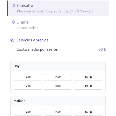
(Terapia de Aceptación y Compromiso), análisis de
Consulta
Plaza del Dr. Emilio Luque, Centro, 14003 Córdoba
conducta, terapia sistémica y mindfulness, además de
recursos específicos Mi compromiso es ofrecer una
Online
atención profesional, cercana y práctica, que ayude a
Terapia online
adolescentes y familias a recuperar el equilibrio
emocional y fortalecer sus elaciones
Servicios y precios
Costo medio por sesión
60 €
Hoy
14:00
15:00
16:00
17:00
18:00
19:00
Mañana
14:00
15:00
16:00