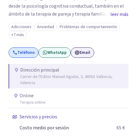
desde la psicología cognitiva conductual, también en el
ámbito de la terapia de pareja y terapia familiar. Como
leer más
psicóloga jurídico forense, realizo informes periciales
Adicciones
Ansiedad
Problemas de comportamiento
psicológicos en el ámbito de familia, civil, penal y laboral.
+7 más
Soy miembro del Listado Oficial de Psicólogos Forenses
del Colegio Oficial de Psicólogos de la Comunidad
Teléfono
WhatsApp
Email
Valencia (LOPF). Y realizo mi trabajo en CONECTA Centro
de Psicología, del cual soy cofundadora.
Dirección principal
Carrer de l'Editor Manuel Aguilar, 3, 46001 València,
Valencia
Online
Terapia online
Servicios y precios
Costo medio por sesión
65 €