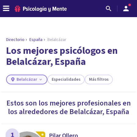
Directorio
España
Belalcázar
Los mejores psicólogos en
Belalcázar, España
Belalcázar
Especialidades
Más filtros
Estos son los mejores profesionales en
los alrededores de
Belalcázar
,
España
ENCONTRAR MI TERAPEUTA
¿Necesitas ayuda para encontrar el
psicólogo adecuado?
Responde a unas breves preguntas y te ofreceremos
1
Pilar Ollero