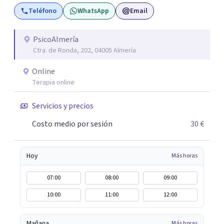
consciente de que cada persona es diferente y por ello
Teléfono
WhatsApp
Email
inicialmente realizaremos una adecuada evaluación para
conseguir un tratamiento individualizado y
personalizado. Utilizo diferentes técnicas psicológicas
PsicoAlmería
Ctra. de Ronda, 202, 04005 Almería
aunque mi especialidad es la hipnosis clínica, como
técnica útil en las terapias psicológicas aumentando su
Online
eficacia, reduciendo el tiempo de tratamiento y
Terapia online
consiguiendo cambios positivos desde la primera sesión.
¿Tienes dudas de cómo enfocaré tu problema o situación?
Servicios y precios
Contáctame y te informaré con mucho gusto. Es el
Costo medio por sesión
30 €
momento de dar el paso a una nueva etapa en tu vida.
Hoy
Más horas
07:00
08:00
09:00
10:00
11:00
12:00
Mañana
Más horas