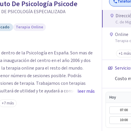
Teléfo
tuto De Psicología Psicode
 DE PSICOLOGÍA ESPECIALIZADA
Direcci
C. de Mi
icado
Terapia Online
Online
Terapia o
e dentro de la Psicología en España. Son mas de
+1 más
a inauguración del centro en el año 2006 y dos
 la terapia online para el resto del mundo.
Servicio
enor número de sesiones posible. Podrás
Costo m
siones de terapia. Trabajamos con terapias
sultará de utilidad y te ayudará a conseguir tus
leer más
Hoy
ades destaca la terapia de pareja y sexual, así
+7 más
emocionales, obsesiones, ansiedad , estrés,
07:00
un servicio de
10:00
e "Terapia del Alma".