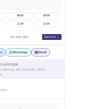
08:00
09:00
11:00
12:00
Ver más días
Siguiente
no
WhatsApp
Email
ón principal
e València, 263, Eixample, 08007
na
nline