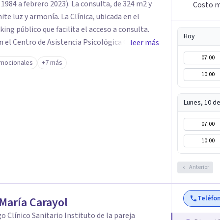
984 a febrero 2023). La consulta, de 324 m2 y
Costo m
te luz y armonía. La Clínica, ubicada en el
ing público que facilita el acceso a consulta.
Hoy
n el Centro de Asistencia Psicológica CAP
leer más
 en el Colegio Oficial de Psicólogos de Madrid,
07:00
mocionales
+7 más
E, el 12 de septiembre de 1986, año que inauguré
10:00
ar de trabajo. La Tesis Doctoral (dirigida por
 de Psiquiatría de la Facultad de Medicina de la
Lunes, 10 d
s clínicos investigados y 730 horas de
 desde la psicoterapia de orientación
07:00
co que me introdujo en el Modelo Contextual de
10:00
te en el campo de los tratamientos
 científica.
Anterior
Teléfo
María Carayol
o Clínico Sanitario Instituto de la pareja