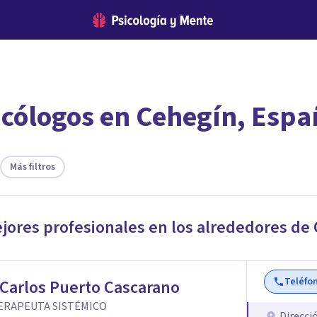
icólogos en Cehegín, Espa
encontrar el psicólogo adecuado?
 te ofreceremos los profesionales que más se ajustan a tus
Más filtros
ejores profesionales en los alrededores de
Teléfo
Carlos Puerto Cascarano
ERAPEUTA SISTÉMICO
Direcci