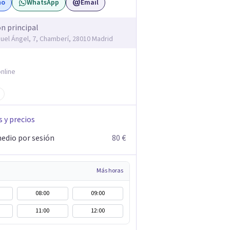
no
WhatsApp
Email
ón principal
guel Ángel, 7, Chamberí, 28010 Madrid
nline
s y precios
edio por sesión
80 €
Más horas
08:00
09:00
11:00
12:00