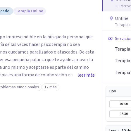
C. Párro
icado
Terapia Online
Online
Terapia o
lgo imprescindible en la búsqueda personal que
Servicio
a de las veces hacer psicoterapia no sea
Terapia
e nos quedamos paralizados o atascados. De esta
ser esa pequeña palanca que te ayude a mover la
Terapia 
Terapia 
leer más
l apoyo, es el camino para poder identificar qué
roblemas emocionales
+7 más
ales son los pasos para el cambio. Además,
Hoy
enen que partir de uno mismo y mi idea es poder
07:00
aquellas decisiones en tu vida que te puedan
sas y con lo que haces.
15:30
Lunes, 10 d