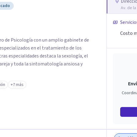
Direcci
icado
Av. de la
Servicio
Costo m
ntro de Psicología con un amplio gabinete de
 especializados en el tratamiento de los
as especialidades destaca la sexología, el
reja y toda la sintomatología ansiosa y
Enví
ión
+7 más
Coordin