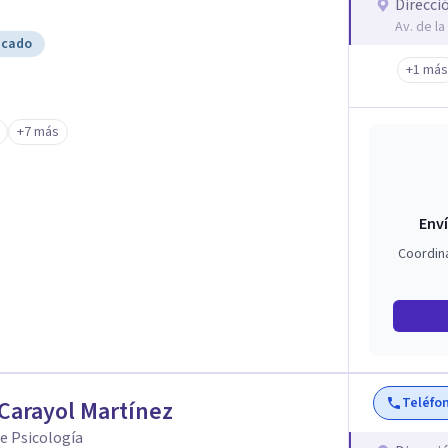
Direcci
Av. de la
icado
+1 más
+7 más
Enví
Coordin
Teléfo
Carayol Martínez
de Psicología