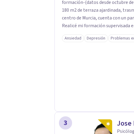
formación-(datos desde octubre de 1
180 m2 de terraza ajardinada, trasmi
centro de Murcia, cuenta con un park
Realicé mi formación supervisada e
durante el periodo 1984 a 1986. Alta
Ansiedad
Depresión
Problemas e
el 31 de octubre de 1985 y, en el IA
la Clínica Cattell Psicólogos: Mi lug
Demetrio Barcia Salorio, Catedrático
Universidad de Murcia) con 267 caso
supervisión a cargo del Prof. Barcia
antropológica, es el enfoque teóri
Psicoterapia, actualmente imperan
psicológicos eficaces y con evidencia
3
Jose 
Psicólog