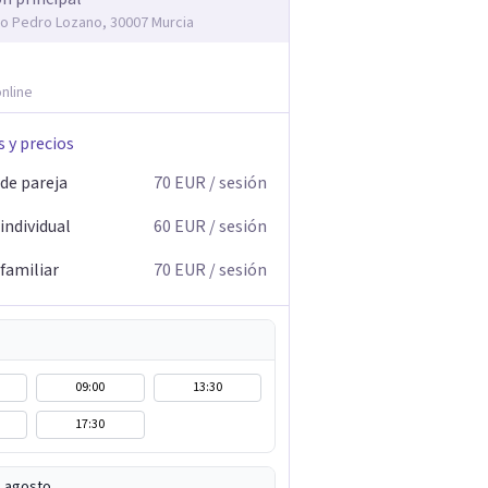
co Pedro Lozano, 30007 Murcia
nline
s y precios
 de pareja
70
EUR
/ sesión
individual
60
EUR
/ sesión
familiar
70
EUR
/ sesión
09:00
13:30
17:30
e agosto