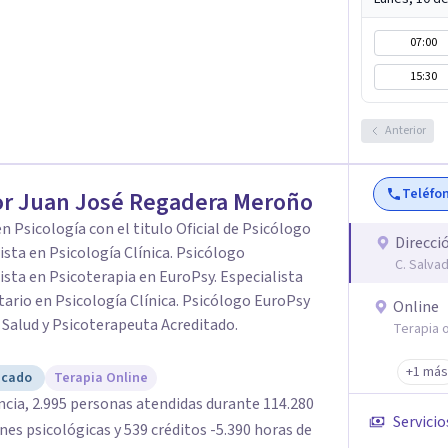
07:00
15:30
Anterior
Teléfo
or Juan José Regadera Meroño
n Psicología con el titulo Oficial de Psicólogo
Direcci
ista en Psicología Clínica. Psicólogo
C. Salva
ista en Psicoterapia en EuroPsy. Especialista
tario en Psicología Clínica. Psicólogo EuroPsy
Online
y Salud y Psicoterapeuta Acreditado.
Terapia o
+1 más
icado
Terapia Online
ncia, 2.995 personas atendidas durante 114.280
Servicio
ológicas y 539 créditos -5.390 horas de