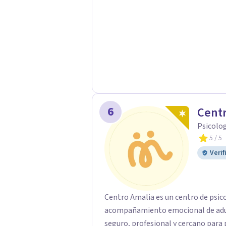
6
Centr
Psicolo
5
/ 5
Verif
Centro Amalia es un centro de psic
acompañamiento emocional de adult
seguro, profesional y cercano par