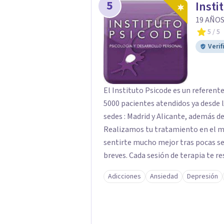
5
Insti
19 AÑOS
5
/ 5
Verif
El Instituto Psicode es un referent
5000 pacientes atendidos ya desde l
sedes : Madrid y Alicante, además de
Realizamos tu tratamiento en el m
sentirte mucho mejor tras pocas se
breves. Cada sesión de terapia te re
objetivos. Entre nuestras especialid
Adicciones
Ansiedad
Depresión
como el tratamiento de problemas 
duelos, insomnio y depresión, entre otros. Contamos además con 
hipnosis regresiva para el trabajo d