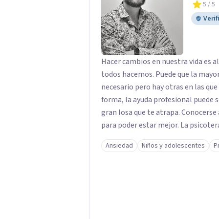
5
/ 5
Verif
Hacer cambios en nuestra vida es a
todos hacemos. Puede que la mayorí
necesario pero hay otras en las qu
forma, la ayuda profesional puede 
gran losa que te atrapa. Conocerse a uno mismo y aceptarse es parte del camino
para poder estar mejor. La psicoterapia es una forma de colaboración en donde
diálogo, además de la confianza y e
Ansiedad
Niños y adolescentes
P
es lo que sucede, qué sentido tiene y cu
creo que los verdaderos cambios ti
acompañarte para que puedas tomar 
llevar a estar mejor con lo que pien