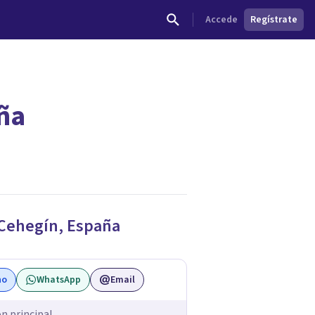
Accede
Regístrate
ña
Cehegín
,
España
no
WhatsApp
Email
ón principal