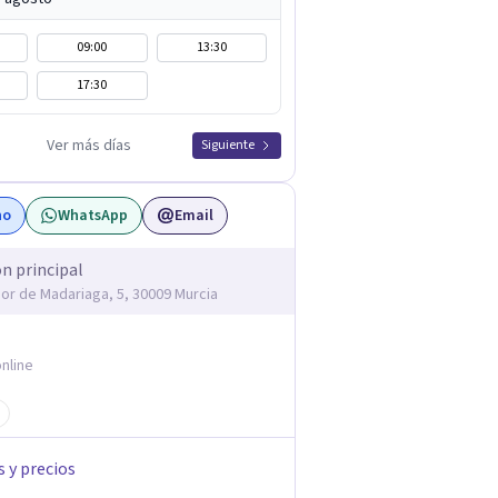
09:00
13:30
17:30
Ver más días
Siguiente
no
WhatsApp
Email
ón principal
dor de Madariaga, 5, 30009 Murcia
nline
s y precios