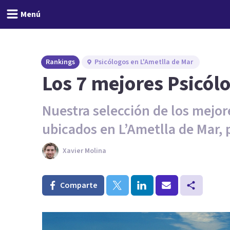
Menú
Rankings
Psicólogos en L'Ametlla de Mar
Los 7 mejores Psicól
Nuestra selección de los mejor
ubicados en L’Ametlla de Mar, 
Xavier Molina
Comparte