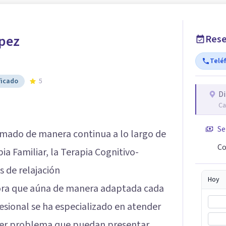
pez
Rese
Telé
ficado
5
Di
Ca
Se
rmado de manera continua a lo largo de
Co
pia Familiar, la Terapia Cognitivo-
s de relajación
Hoy
ora que aúna de manera adaptada cada
fesional se ha especializado en atender
uier problema que puedan presentar.