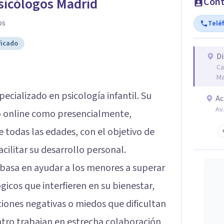
Psicólogos Madrid
Cont
os
Telé
ficado
Di
Ca
Ma
ecializado en psicología infantil. Su
Ac
Av
to online como presencialmente,
e todas las edades, con el objetivo de
cilitar su desarrollo personal.
e basa en ayudar a los menores a superar
icos que interfieren en su bienestar,
ones negativas o miedos que dificultan
entro trabajan en estrecha colaboración