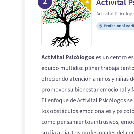
2
Activital 
Activital Psicólog
Profesional veri
Activital Psicólogos
es un centro esp
equipo multidisciplinar trabaja tan
ofreciendo atención a niños y niñas d
promover su bienestar emocional y fa
El enfoque de Activital Psicólogos s
los obstáculos emocionales y psicológ
como pensamientos intrusivos, emoci
su día a día. Los profesionales del c