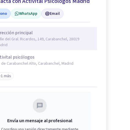
acta con Activital Psicólogos Madrid
fono
WhatsApp
Email
rección principal
lle del Gral. Ricardos, 149, Carabanchel, 28019
drid
tivital psicólogos
. de Carabanchel Alto, Carabanchel, Madrid
+1 más
Envía un mensaje al profesional
Coordina una sesión directamente mediante