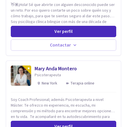
👋🏽¡Hola! Sé que abrirte con alguien desconocido puede ser
un reto. Por eso quiero contarte un poco sobre quién soy y
cómo trabajo, para que te sientas seguro al dar este paso.
Soy psicóloga clínica bilingüe con más de una década de
experiencia. He dictado conferencias, escrito artículos y
Ver perfil
ejercido como profesora universitaria. Un dato curioso: he
vivido en varios países y conozco de primera mano lo que
significa ser migrante, adaptarse a los cambios y empezar de
Contactar
nuevo.
Mary Anda Montero
Psicoterapeuta
New York
Terapia online
Soy Coach Profesional; además Psicoterapeuta a nivel
Máster. Te ofrezco mi experiencia, mi escucha, mi
comprensión y mi método para encontrar mejores opciones
en tu vida. Te acompañaré en tu autodescubrimiento para
que asumas el control de tu vida. Te ayudaré a identificar tus
Ver perfil