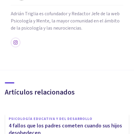
Adrián Triglia es cofundador y Redactor Jefe de la web
Psicología y Mente, la mayor comunidad en el ámbito
de la psicología y las neurociencias.
PSICOLOGÍA EDUCATIVA Y DEL DESARROLLO
La Teoría del Apego y el
vínculo entre padres e hijos
Artículos relacionados
Juan Armando Corbin
PSICOLOGÍA EDUCATIVA Y DEL DESARROLLO
4 fallos que los padres cometen cuando sus hijos
desobedecen