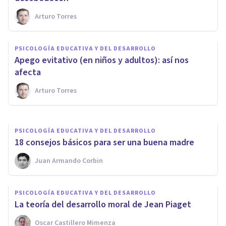
Arturo Torres
PSICOLOGÍA EDUCATIVA Y DEL DESARROLLO
PSICOLOGÍA EDUCATIVA Y DEL DESARROLLO
La Teoría del Aprendizaje de
Apego evitativo (en niños y adultos): así nos
Jean Piaget
afecta
Arturo Torres
Bertrand Regader
PSICOLOGÍA EDUCATIVA Y DEL DESARROLLO
18 consejos básicos para ser una buena madre
Juan Armando Corbin
PSICOLOGÍA EDUCATIVA Y DEL DESARROLLO
La teoría del desarrollo moral de Jean Piaget
Oscar Castillero Mimenza